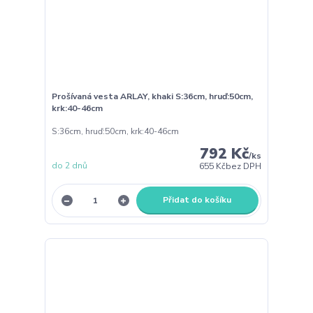
Prošívaná vesta ARLAY, khaki S:36cm, hruď:50cm,
krk:40-46cm
S:36cm, hruď:50cm, krk:40-46cm
792 Kč
/
ks
do 2 dnů
655 Kč
bez DPH
Přidat do košíku