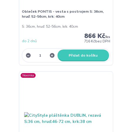
Obleček PONTIS - vesta s postrojem S: 36cm,
hruď: 52-56cm, krk: 40cm
S: 36cm, hruď: 52-56cm, krk: 40cm
866 Kč
/
ks
do 2 dnů
716 Kč
bez DPH
Přidat do košíku
Novinka