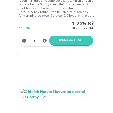
řešení, jak udržet Vašeho pejska i v zimních dnech v
teple a bezpečí. Díky speciálnímu shell materiálu
je obleček vodě a větru odolný, vnitřní fleece
udržuje zvíře v teple. Střih je univerzální pro psy i
feny,snadno se obléká a svléká. Obvod krku je po...
1 225 Kč
do 2 dnů
1 012 Kč
bez DPH
Přidat do košíku