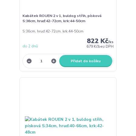
Kabátek ROUEN 2 v 1, buldog střih, písková
S:36cm, hruď:42-72cm, krk:44-50cm
S:36cm, hruď:42-72cm, krk:44-50cm
822 Kč
/
ks
do 2 dnů
679 Kč
bez DPH
Přidat do košíku