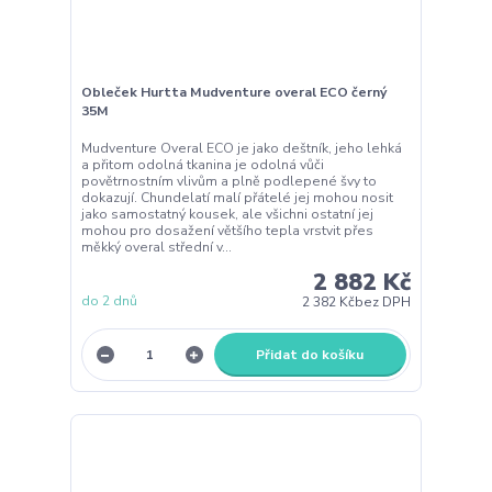
Obleček Hurtta Mudventure overal ECO černý
35M
Mudventure Overal ECO je jako deštník, jeho lehká
a přitom odolná tkanina je odolná vůči
povětrnostním vlivům a plně podlepené švy to
dokazují. Chundelatí malí přátelé jej mohou nosit
jako samostatný kousek, ale všichni ostatní jej
mohou pro dosažení většího tepla vrstvit přes
měkký overal střední v...
2 882 Kč
do 2 dnů
2 382 Kč
bez DPH
Přidat do košíku