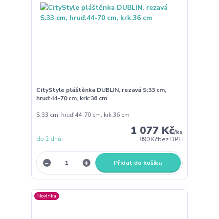
CityStyle pláštěnka DUBLIN, rezavá S:33 cm,
hruď:44-70 cm, krk:36 cm
S:33 cm, hruď:44-70 cm, krk:36 cm
1 077 Kč
/
ks
do 2 dnů
890 Kč
bez DPH
Přidat do košíku
Novinka