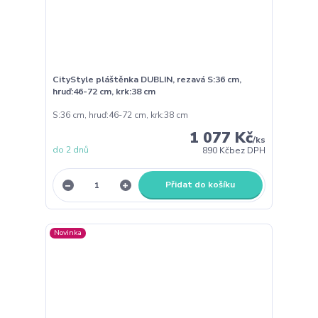
CityStyle pláštěnka DUBLIN, rezavá S:36 cm,
hruď:46-72 cm, krk:38 cm
S:36 cm, hruď:46-72 cm, krk:38 cm
1 077 Kč
/
ks
do 2 dnů
890 Kč
bez DPH
Přidat do košíku
Novinka