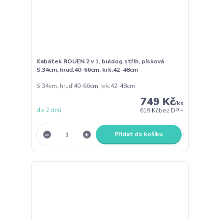
Kabátek ROUEN 2 v 1, buldog střih, písková
S:34cm, hruď:40-66cm, krk:42-48cm
S:34cm, hruď:40-66cm, krk:42-48cm
749 Kč
/
ks
do 2 dnů
619 Kč
bez DPH
Přidat do košíku