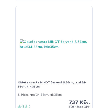
Obleček vesta MINOT červená S:36cm, hruď:34-
58cm, krk:35cm
S:36cm, hruď:34-58cm, krk:35cm
737 Kč
/
ks
do 2 dnů
609 Kč
bez DPH