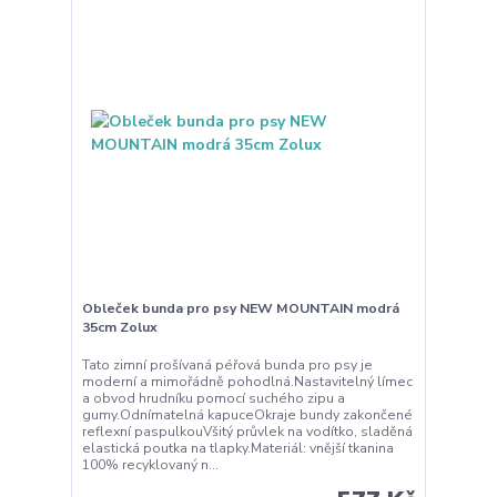
Obleček bunda pro psy NEW MOUNTAIN modrá
35cm Zolux
Tato zimní prošívaná péřová bunda pro psy je
moderní a mimořádně pohodlná.Nastavitelný límec
a obvod hrudníku pomocí suchého zipu a
gumy.Odnímatelná kapuceOkraje bundy zakončené
reflexní paspulkouVšitý průvlek na vodítko, sladěná
elastická poutka na tlapky.Materiál: vnější tkanina
100% recyklovaný n...