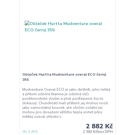
Obleček Hurtta Mudventure overal ECO černý
35S
Mudventure Overal ECO je jako deštník, jeho lehká
a přitom odolná tkanina je odolná vůči
povětrnostním vlivům a plně podlepené švy to
dokazují. Chundelatí malí přátelé jej mohou nosit
jako samostatný kousek, ale všichni ostatní jej
mohou pro dosažení většího tepla vrstvit přes
měkký overal střední v...
2 882 Kč
do 2 dnů
2 382 Kč
bez DPH