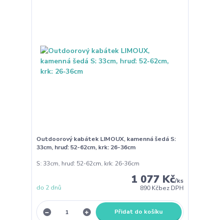
Outdoorový kabátek LIMOUX, kamenná šedá S:
33cm, hruď: 52-62cm, krk: 26-36cm
S: 33cm, hruď: 52-62cm, krk: 26-36cm
1 077 Kč
/
ks
do 2 dnů
890 Kč
bez DPH
Přidat do košíku