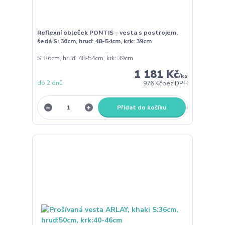
Reflexní obleček PONTIS - vesta s postrojem,
šedá S: 36cm, hruď: 48-54cm, krk: 39cm
S: 36cm, hruď: 48-54cm, krk: 39cm
1 181 Kč
/
ks
do 2 dnů
976 Kč
bez DPH
Přidat do košíku