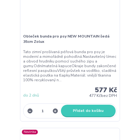
Obleček bunda pro psy NEW MOUNTAIN šedá
35cm Zolux
Tato zimní prošívaná péřová bunda pro psy je
moderní a mimořádně pohodlná.Nastavitelný límec
a obvod hrudníku pomocí suchého zipu a
gumy.Odnímatelná kapuceOkraje bundy zakončené
reflexní paspulkouVšitý průvlek na vodítko, sladěná
elastická poutka na tlapky.Materiál: vnější tkanina
100% recyklovaný n...
577 Kč
do 2 dnů
477 Kč
bez DPH
Přidat do košíku
Novinka