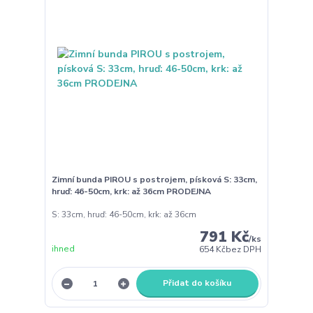
Zimní bunda PIROU s postrojem, písková S: 33cm,
hruď: 46-50cm, krk: až 36cm PRODEJNA
S: 33cm, hruď: 46-50cm, krk: až 36cm
791 Kč
/
ks
ihned
654 Kč
bez DPH
Přidat do košíku