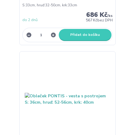
S:33cm, hruď:32-50cm, krk:33cm
686 Kč
/
ks
do 2 dnů
567 Kč
bez DPH
Přidat do košíku