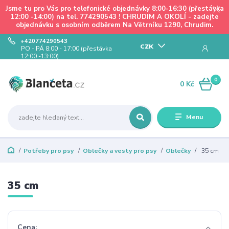
Jsme tu pro Vás pro telefonické objednávky 8:00-16:30 (přestávka
12:00 -14:00) na tel. 774290543 ! CHRUDIM A OKOLÍ - zadejte
objednávku s osobním odběrem Na Větrníku 1290, Chrudim.
+420774290543
CZK
PO - PÁ 8:00 - 17:00 (přestávka
12:00 -13:00)
0
0 Kč
Menu
Potřeby pro psy
Oblečky a vesty pro psy
Oblečky
35 cm
35 cm
Cena: