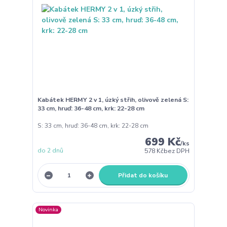
Kabátek HERMY 2 v 1, úzký střih, olivově zelená S:
33 cm, hruď: 36-48 cm, krk: 22-28 cm
S: 33 cm, hruď: 36-48 cm, krk: 22-28 cm
699 Kč
/
ks
do 2 dnů
578 Kč
bez DPH
Přidat do košíku
Novinka