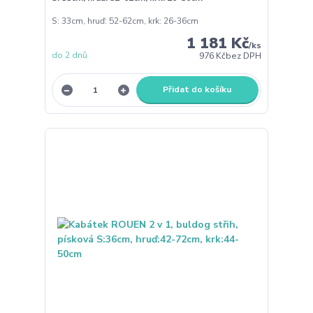
S: 33cm, hruď: 52-62cm, krk: 26-36cm
1 181 Kč
/
ks
do 2 dnů
976 Kč
bez DPH
Přidat do košíku