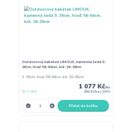
Outdoorový kabátek LIMOUX, kamenná šedá S:
36cm, hruď: 56-64cm, krk: 26-38cm
S: 36cm, hruď: 56-64cm, krk: 26-38cm
1 077 Kč
/
ks
do 2 dnů
890 Kč
bez DPH
Přidat do košíku