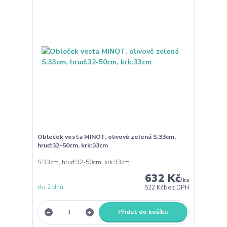
Obleček vesta MINOT, olivově zelená S:33cm,
hruď:32-50cm, krk:33cm
S:33cm, hruď:32-50cm, krk:33cm
632 Kč
/
ks
do 2 dnů
522 Kč
bez DPH
Přidat do košíku