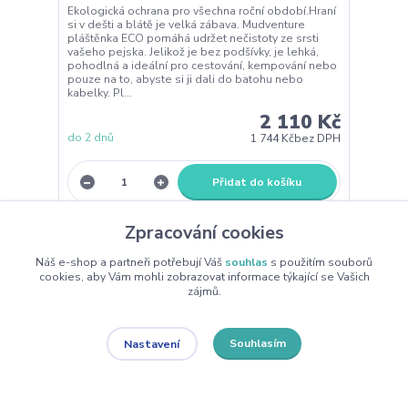
Ekologická ochrana pro všechna roční období.Hraní
si v dešti a blátě je velká zábava. Mudventure
pláštěnka ECO pomáhá udržet nečistoty ze srsti
vašeho pejska. Jelikož je bez podšívky, je lehká,
pohodlná a ideální pro cestování, kempování nebo
pouze na to, abyste si ji dali do batohu nebo
kabelky. Pl...
2 110 Kč
do 2 dnů
1 744 Kč
bez DPH
Přidat do košíku
Zpracování cookies
Náš e-shop a partneři potřebují Váš
souhlas
s použitím souborů
cookies, aby Vám mohli zobrazovat informace týkající se Vašich
zájmů.
Souhlasím
Nastavení