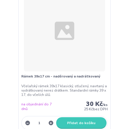
Rámek 39x17 cm - naděrovaný a nadrátkovaný
Včelařský rámek 39x17 klasický, stlučený, navrtaný a
vydrátkovaný nerez drátkem. Standardní rámky 39 x
17, do včelích úlů.
30 Kč
na objednání do 7
/
ks
dnů
25 Kč
bez DPH
Přidat do košíku