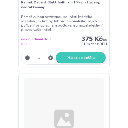
Rámek Dadant Blatt hoffman (10 ks) stlučený,
nadrátkovaný
Rámečky jsou nezbytnou součástí každého
včelstva; jak hobby, tak profesionálního. Jejich
pořízení ve správném počtu vám umožní efektivní
provoz vašich včel.
375 Kč
na objednání do 7
/
ks
dnů
310 Kč
bez DPH
Přidat do košíku