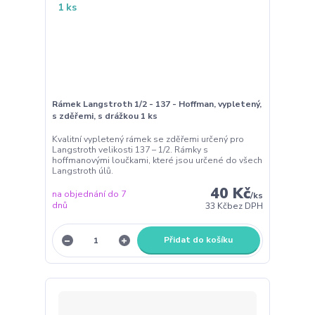
Rámek Langstroth 1/2 - 137 - Hoffman, vypletený,
s zděřemi, s drážkou 1 ks
Kvalitní vypletený rámek se zděřemi určený pro
Langstroth velikosti 137 – 1/2. Rámky s
hoffmanovými loučkami, které jsou určené do všech
Langstroth úlů.
40 Kč
na objednání do 7
/
ks
dnů
33 Kč
bez DPH
Přidat do košíku