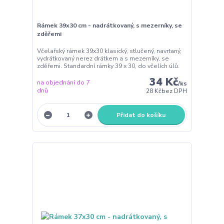
Rámek 39x30 cm - nadrátkovaný, s mezerníky, se
zděřemi
Včelařský rámek 39x30 klasický, stlučený, navrtaný,
vydrátkovaný nerez drátkem a s mezerníky, se
zděřemi. Standardní rámky 39 x 30, do včelích úlů.
34 Kč
na objednání do 7
/
ks
dnů
28 Kč
bez DPH
Přidat do košíku