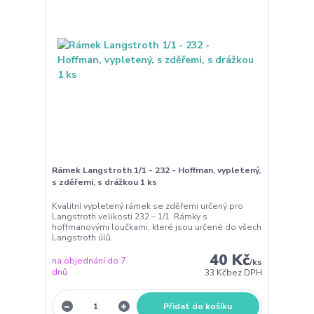
Rámek Langstroth 1/1 - 232 - Hoffman, vypletený,
s zděřemi, s drážkou 1 ks
Kvalitní vypletený rámek se zděřemi určený pro
Langstroth velikosti 232 – 1/1. Rámky s
hoffmanovými loučkami, které jsou určené do všech
Langstroth úlů.
40 Kč
na objednání do 7
/
ks
dnů
33 Kč
bez DPH
Přidat do košíku