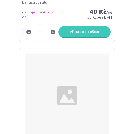
Langstroth úlů.
40 Kč
na objednání do 7
/
ks
dnů
33 Kč
bez DPH
Přidat do košíku