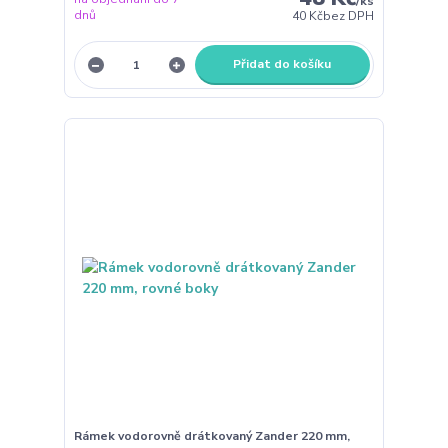
/
ks
dnů
40 Kč
bez DPH
Přidat do košíku
Rámek vodorovně drátkovaný Zander 220 mm,