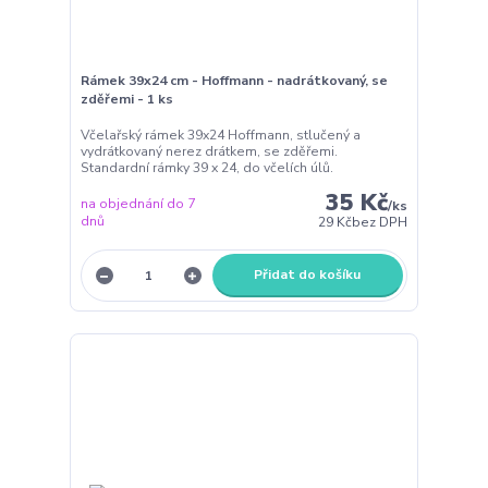
Rámek 39x24 cm - Hoffmann - nadrátkovaný, se
zděřemi - 1 ks
Včelařský rámek 39x24 Hoffmann, stlučený a
vydrátkovaný nerez drátkem, se zděřemi.
Standardní rámky 39 x 24, do včelích úlů.
35 Kč
na objednání do 7
/
ks
dnů
29 Kč
bez DPH
Přidat do košíku