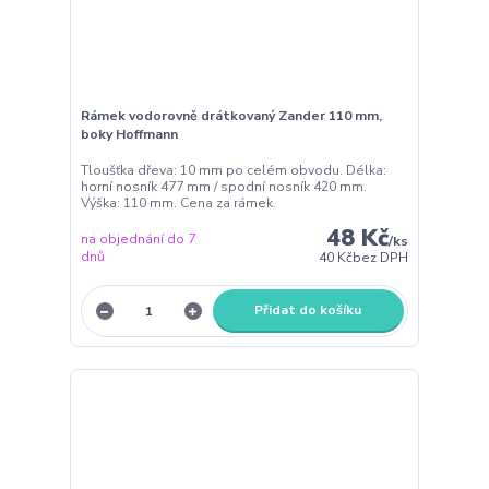
Rámek vodorovně drátkovaný Zander 110 mm,
boky Hoffmann
Tloušťka dřeva: 10 mm po celém obvodu. Délka:
horní nosník 477 mm / spodní nosník 420 mm.
Výška: 110 mm. Cena za rámek.
48 Kč
na objednání do 7
/
ks
dnů
40 Kč
bez DPH
Přidat do košíku