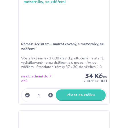
Rámek 37x30 cm - nadrátkovaný, s mezerníky, se
zděřemi
Včelařský rámek 37x30 klasický, stlučený, navrtaný,
vydrátkovaný nerez drátkem a s mezerníky, se
zděřemi. Standardní rámky 37 x 30, do včelích úlů.
34 Kč
na objednání do 7
/
ks
dnů
28 Kč
bez DPH
Přidat do košíku