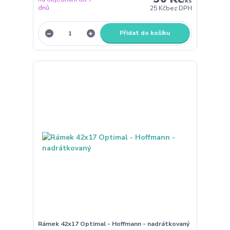
/
ks
dnů
25 Kč
bez DPH
Přidat do košíku
Rámek 42x17 Optimal - Hoffmann - nadrátkovaný