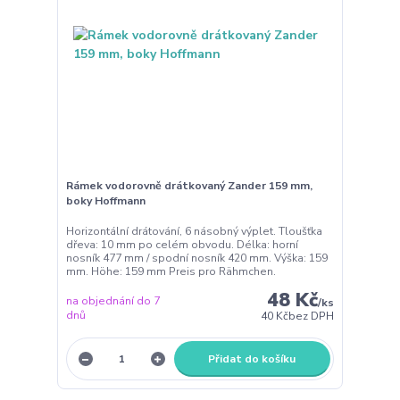
Rámek vodorovně drátkovaný Zander 159 mm,
boky Hoffmann
Horizontální drátování, 6 násobný výplet. Tloušťka
dřeva: 10 mm po celém obvodu. Délka: horní
nosník 477 mm / spodní nosník 420 mm. Výška: 159
mm. Höhe: 159 mm Preis pro Rähmchen.
48 Kč
na objednání do 7
/
ks
dnů
40 Kč
bez DPH
Přidat do košíku