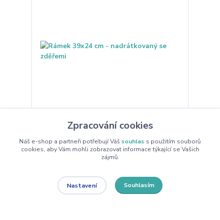
Zpracování cookies
Rámek 39x24 cm - nadrátkovaný se zděřemi
Náš e-shop a partneři potřebují Váš
souhlas
s použitím souborů
Včelařský rámek 39x24 klasický, stlučený, navrtaný a
cookies, aby Vám mohli zobrazovat informace týkající se Vašich
vydrátkovaný nerez drátkem se zděřemi. Standardní
zájmů.
rámky 39 x 24, do včelích úlů.
32 Kč
na objednání do 7
/
ks
dnů
26 Kč
bez DPH
Souhlasím
Nastavení
Přidat do košíku