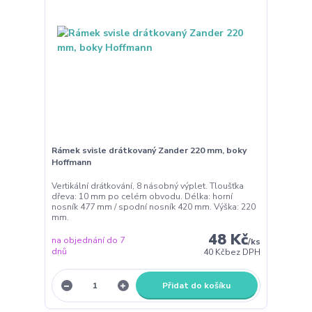
Rámek svisle drátkovaný Zander 220 mm, boky
Hoffmann
Vertikální drátkování, 8 násobný výplet. Tloušťka
dřeva: 10 mm po celém obvodu. Délka: horní
nosník 477 mm / spodní nosník 420 mm. Výška: 220
mm.
48 Kč
na objednání do 7
/
ks
dnů
40 Kč
bez DPH
Přidat do košíku