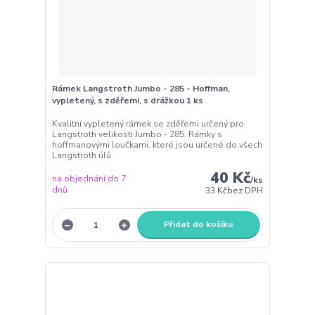
Rámek Langstroth Jumbo - 285 - Hoffman,
vypletený, s zděřemi, s drážkou 1 ks
Kvalitní vypletený rámek se zděřemi určený pro
Langstroth velikosti Jumbo - 285. Rámky s
hoffmanovými loučkami, které jsou určené do všech
Langstroth úlů.
40 Kč
na objednání do 7
/
ks
dnů
33 Kč
bez DPH
Přidat do košíku