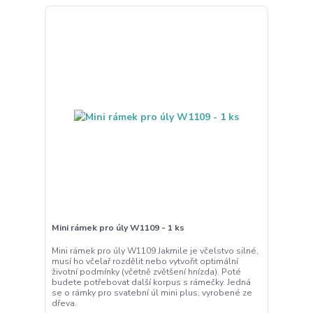
Mini rámek pro úly W1109 - 1 ks
Mini rámek pro úly W1109 Jakmile je včelstvo silné,
musí ho včelař rozdělit nebo vytvořit optimální
životní podmínky (včetně zvětšení hnízda). Poté
budete potřebovat další korpus s rámečky. Jedná
se o rámky pro svatební úl mini plus, vyrobené ze
dřeva.