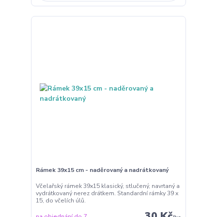
Rámek 39x15 cm - naděrovaný a nadrátkovaný
Včelařský rámek 39x15 klasický, stlučený, navrtaný a
vydrátkovaný nerez drátkem. Standardní rámky 39 x
15, do včelích úlů.
30 Kč
na objednání do 7