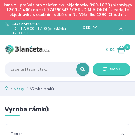
Jsme tu pro Vás pro telefonické objednávky 8:00-16:30 (přestávka
12:00 -14:00) na tel. 774290543 ! CHRUDIM A OKOLÍ - zadejte
objednávku s osobním odběrem Na Větrníku 1290, Chrudim.
+420774290543
CZK
PO - PÁ 8:00 - 17:00 (přestávka
12:00 -13:00)
0
0 Kč
Menu
Včely
Výroba rámků
Výroba rámků
Cena: