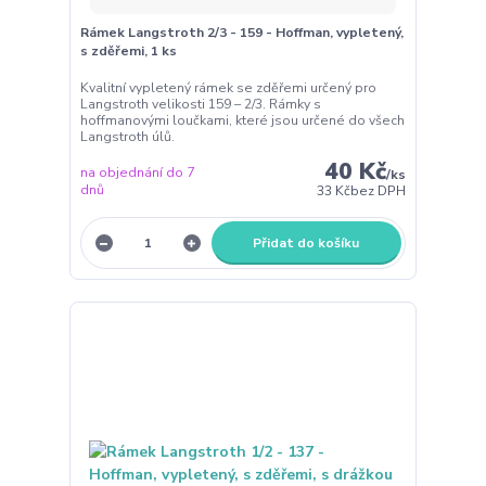
Rámek Langstroth 2/3 - 159 - Hoffman, vypletený,
s zděřemi, 1 ks
Kvalitní vypletený rámek se zděřemi určený pro
Langstroth velikosti 159 – 2/3. Rámky s
hoffmanovými loučkami, které jsou určené do všech
Langstroth úlů.
40 Kč
na objednání do 7
/
ks
dnů
33 Kč
bez DPH
Přidat do košíku