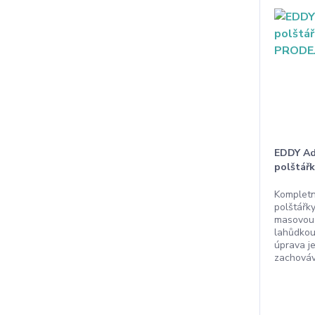
EDDY Adu
polštář
Kompletn
polštářky
masovou 
lahůdkou
úprava j
zachovává 