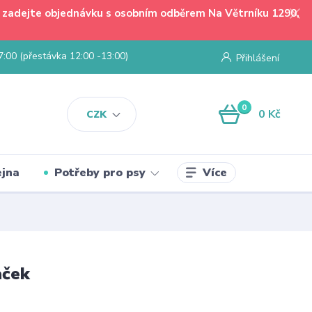
 - zadejte objednávku s osobním odběrem Na Větrníku 1290,
7:00 (přestávka 12:00 -13:00)
Přihlášení
0
0 Kč
CZK
Více
jna
Potřeby pro psy
aček