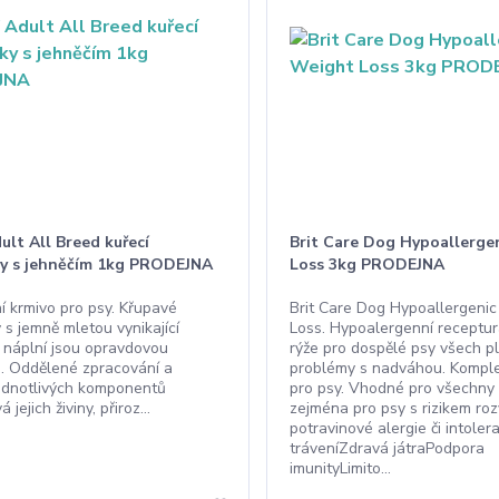
lt All Breed kuřecí
Brit Care Dog Hypoallerge
ky s jehněčím 1kg PRODEJNA
Loss 3kg PRODEJNA
í krmivo pro psy. Křupavé
Brit Care Dog Hypoallergeni
 s jemně mletou vynikající
Loss. Hypoalergenní receptura
náplní jsou opravdovou
rýže pro dospělé psy všech p
. Oddělené zpracování a
problémy s nadváhou. Komple
ednotlivých komponentů
pro psy. Vhodné pro všechny 
jejich živiny, přiroz...
zejména pro psy s rizikem roz
potravinové alergie či intoler
tráveníZdravá játraPodpora
imunityLimito...