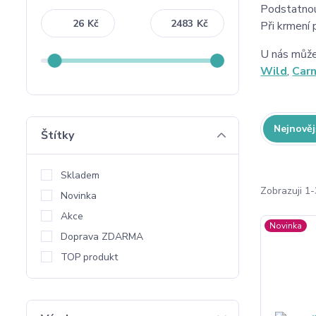
Podstatnou
Kč
Kč
Při krmení 
U nás můžet
Wild
,
Carn
Nejnověj
Štítky
Skladem
Zobrazuji 1
Novinka
Akce
Novinka
Doprava ZDARMA
TOP produkt