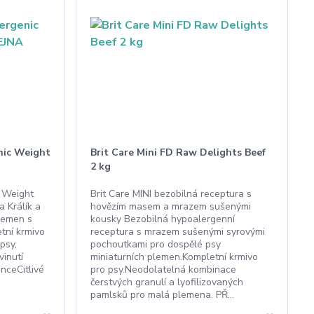
nic Weight
Brit Care Mini FD Raw Delights Beef
2 kg
c Weight
Brit Care MINI bezobilná receptura s
 Králík a
hovězím masem a mrazem sušenými
lemen s
kousky Bezobilná hypoalergenní
tní krmivo
receptura s mrazem sušenými syrovými
psy,
pochoutkami pro dospělé psy
vinutí
miniaturních plemen.Kompletní krmivo
anceCitlivé
pro psy.Neodolatelná kombinace
čerstvých granulí a lyofilizovaných
pamlsků pro malá plemena. PŘ...