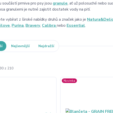
 součástí prmiva pro psy jsou
granule
, ať už polosuché nebo su
psa granulemi je nutné zajistit dostatek vody na pití.
e vybírat z široké nabídky druhů a značek jako je
Natura&
Deli
ilove
,
Purina
,
Bravery
,
Calibra
nebo
Essential
.
ší
Nejlevnější
Nejdražší
-30 z 210
Novinka