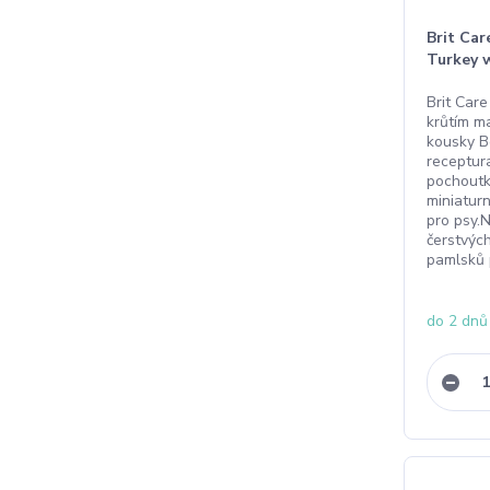
Brit Ca
Turkey 
Brit Care
krůtím 
kousky B
receptur
pochoutk
miniatur
pro psy.
čerstvých
pamlsků 
do 2 dnů