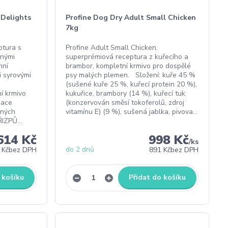
 Delights
Profine Dog Dry Adult Small Chicken
7kg
ptura s
Profine Adult Small Chicken.
enými
superprémiová receptura z kuřecího a
nní
brambor, kompletní krmivo pro dospělé
 syrovými
psy malých plemen. Složení: kuře 45 %
(sušené kuře 25 %, kuřecí protein 20 %),
í krmivo
kukuřice, brambory (14 %), kuřecí tuk
nace
(konzervován směsí tokoferolů, zdroj
aných
vitamínu E) (9 %), sušená jablka, pivova...
IZPŮ...
614 Kč
998 Kč
/
ks
do 2 dnů
 Kč
bez DPH
891 Kč
bez DPH
 košíku
Přidat do košíku