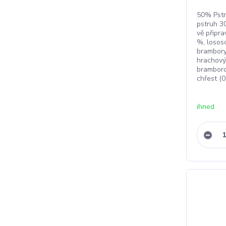
50% Pstr
pstruh 3
vě připra
%, losos
brambory
hrachový
bramborov
chřest (0
ihned