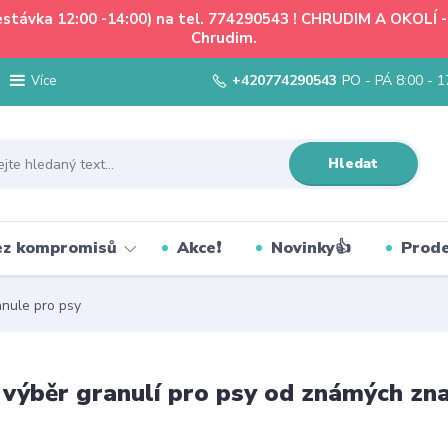
řestávka 12:00 -14:00) na tel. 774290543 ! CHRUDIM A OKOLÍ
Chrudim.
+420774290543
PO - PÁ 8:00 - 1
Více
Hledat
bez kompromisů
Akce❗
Novinky👍
Prode
nule pro psy
 výběr granulí pro psy od známých zn