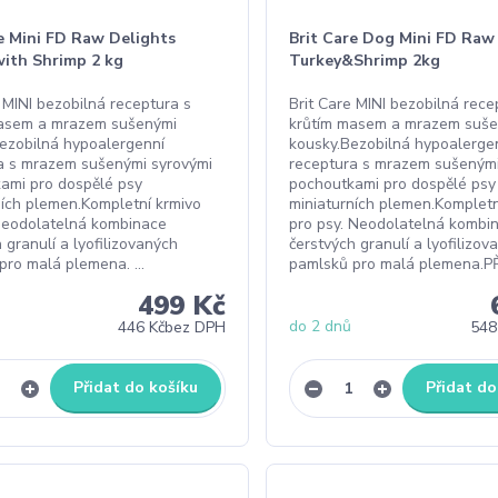
re Mini FD Raw Delights
Brit Care Dog Mini FD Raw
with Shrimp 2 kg
Turkey&Shrimp 2kg
 MINI bezobilná receptura s
Brit Care MINI bezobilná rece
masem a mrazem sušenými
krůtím masem a mrazem suš
ezobilná hypoalergenní
kousky.Bezobilná hypoalerge
a s mrazem sušenými syrovými
receptura s mrazem sušenými
ami pro dospělé psy
pochoutkami pro dospělé psy
ních plemen.Kompletní krmivo
miniaturních plemen.Kompletn
Neodolatelná kombinace
pro psy. Neodolatelná kombi
 granulí a lyofilizovaných
čerstvých granulí a lyofilizov
pro malá plemena. ...
pamlsků pro malá plemena.PŘ
499 Kč
do 2 dnů
446 Kč
bez DPH
548
Přidat do košíku
Přidat do