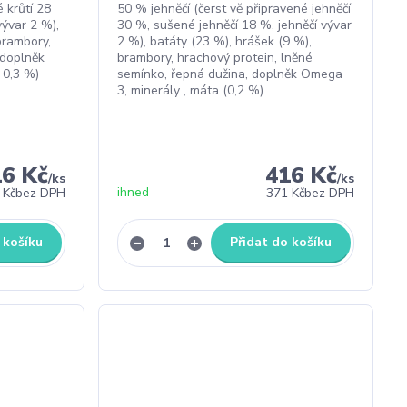
 krůtí 28
50 % jehněčí (čerst vě připravené jehněčí
vývar 2 %),
30 %, sušené jehněčí 18 %, jehněčí vývar
brambory,
2 %), batáty (23 %), hrášek (9 %),
 doplněk
brambory, hrachový protein, lněné
 0,3 %)
semínko, řepná dužina, doplněk Omega
3, minerály , máta (0,2 %)
16 Kč
416 Kč
/
ks
/
ks
ihned
 Kč
bez DPH
371 Kč
bez DPH
 košíku
Přidat do košíku