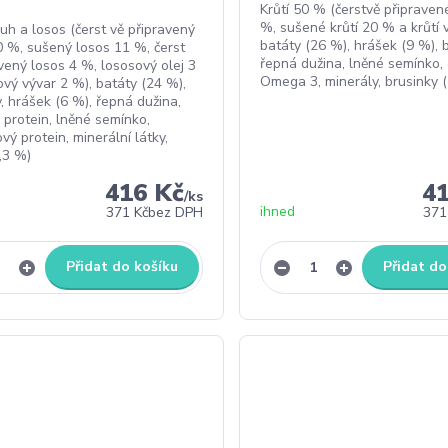
Krůtí 50 % (čerstvě připravené
%, sušené krůtí 20 % a krůtí 
uh a losos (čerst vě připravený
batáty (26 %), hrášek (9 %), 
0 %, sušený losos 11 %, čerst
řepná dužina, lněné semínko,
vený losos 4 %, lososový olej 3
Omega 3, minerály, brusinky (
ový vývar 2 %), batáty (24 %),
, hrášek (6 %), řepná dužina,
 protein, lněné semínko,
ý protein, minerální látky,
,3 %)
416 Kč
4
/
ks
ihned
371 Kč
bez DPH
371
Přidat do košíku
Přidat do