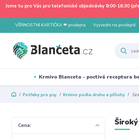
Jsme tu pro Vás pro telefonické objednávky 8:00-16:30 (p
VĚRNOSTNÍ KARTIČKA ❤ prodejna
Vyzvedni na prodejně
Krmivo Blanceta - poctivá receptura 
Potřeby pro psy
Krmivo podle druhu a přílohy
Gra
Široký
Cena: