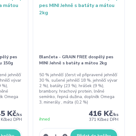
pělý pes
Blančeta - GRAIN FREE dospělý pes
u 150g
MINI Jehně s batáty a mátou 2kg
vené jehněčí
50 % jehněčí (čerst vě připravené jehněčí
hněčí vývar
30 %, sušené jehněčí 18 %, jehněčí vývar
9 %),
2 %), batáty (23 %), hrášek (9 %),
lněné
brambory, hrachový protein, lněné
něk Omega
semínko, řepná dužina, doplněk Omega
3, minerály , máta (0,2 %)
45 Kč
416 Kč
/
ks
/
ks
ihned
 Kč
bez DPH
371 Kč
bez DPH
 košíku
Přidat do košíku