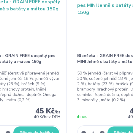
a - GRAIN FREE dospělý pes
Blančeta - GRAIN FREE dos
 batáty a mátou 150g
MINI Jehně s batáty a máto
ěčí (čerst vě připravené jehněčí
50 % jehněčí (čerst vě připra
šené jehněčí 18 %, jehněčí vývar
30 %, sušené jehněčí 18 %, je
áty (23 %), hrášek (9 %),
2 %), batáty (23 %), hrášek (
, hrachový protein, lněné
brambory, hrachový protein, 
 řepná dužina, doplněk Omega
semínko, řepná dužina, dopl
ly , máta (0,2 %)
3, minerály , máta (0,2 %)
45 Kč
/
ks
ihned
40 Kč
bez DPH
40
Přidat do košíku
Přidat do