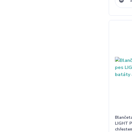
Blančet
LIGHT P
chřeste