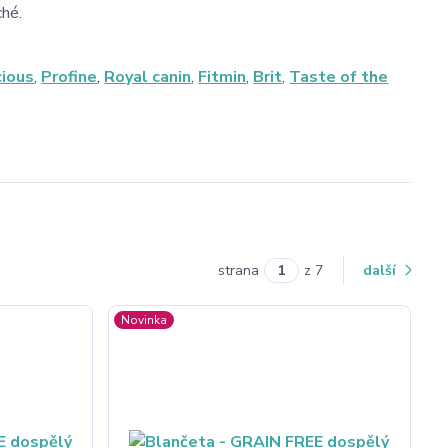
ché.
cious
,
Profine
,
Royal canin
,
Fitmin
,
Brit
,
Taste of the
strana
z 7
další
Novinka