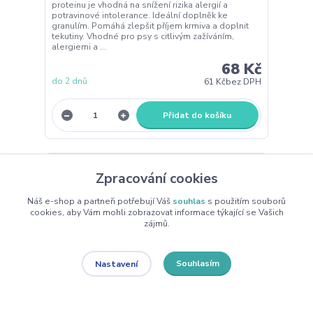
proteinu je vhodná na snížení rizika alergií a
potravinové intolerance. Ideální doplněk ke
granulím. Pomáhá zlepšit příjem krmiva a doplnit
tekutiny. Vhodné pro psy s citlivým zažíváním,
alergiemi a ...
68 Kč
do 2 dnů
61 Kč
bez DPH
Přidat do košíku
Zpracování cookies
Náš e-shop a partneři potřebují Váš
souhlas
s použitím souborů
cookies, aby Vám mohli zobrazovat informace týkající se Vašich
zájmů.
Souhlasím
Nastavení