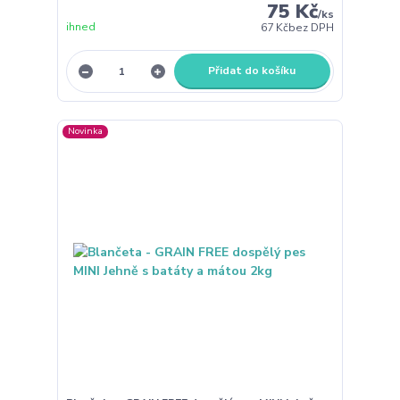
75 Kč
/
ks
ihned
67 Kč
bez DPH
Přidat do košíku
Novinka