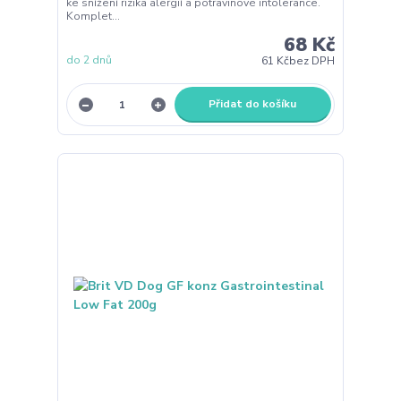
ke snížení rizika alergií a potravinové intolerance.
Komplet...
68 Kč
do 2 dnů
61 Kč
bez DPH
Přidat do košíku