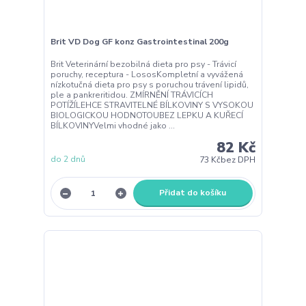
Brit VD Dog GF konz Gastrointestinal 200g
Brit Veterinární bezobilná dieta pro psy - Trávicí
poruchy, receptura - LososKompletní a vyvážená
nízkotučná dieta pro psy s poruchou trávení lipidů,
ple a pankreritidou. ZMÍRNĚNÍ TRÁVICÍCH
POTÍŽÍLEHCE STRAVITELNÉ BÍLKOVINY S VYSOKOU
BIOLOGICKOU HODNOTOUBEZ LEPKU A KUŘECÍ
BÍLKOVINYVelmi vhodné jako ...
82 Kč
do 2 dnů
73 Kč
bez DPH
Přidat do košíku