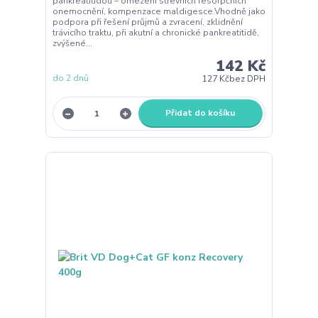
pankreatitidou – omezení střevních resorpčních
onemocnění, kompenzace maldigesce.Vhodně jako
podpora při řešení průjmů a zvracení, zklidnění
trávicího traktu, při akutní a chronické pankreatitidě,
zvýšené...
142 Kč
do 2 dnů
127 Kč
bez DPH
Přidat do košíku