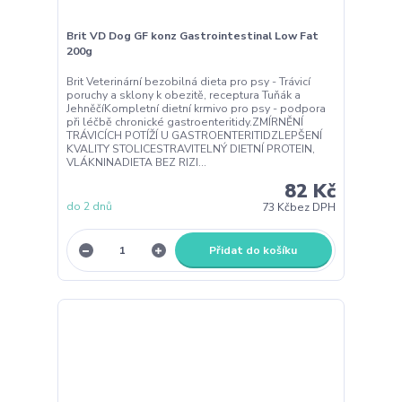
Brit VD Dog GF konz Gastrointestinal Low Fat
200g
Brit Veterinární bezobilná dieta pro psy - Trávicí
poruchy a sklony k obezitě, receptura Tuňák a
JehněčíKompletní dietní krmivo pro psy - podpora
při léčbě chronické gastroenteritidy.ZMÍRNĚNÍ
TRÁVICÍCH POTÍŽÍ U GASTROENTERITIDZLEPŠENÍ
KVALITY STOLICESTRAVITELNÝ DIETNÍ PROTEIN,
VLÁKNINADIETA BEZ RIZI...
82 Kč
do 2 dnů
73 Kč
bez DPH
Přidat do košíku