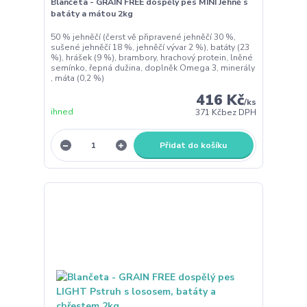
Blančeta - GRAIN FREE dospělý pes MINI Jehně s
batáty a mátou 2kg
50 % jehněčí (čerst vě připravené jehněčí 30 %,
sušené jehněčí 18 %, jehněčí vývar 2 %), batáty (23
%), hrášek (9 %), brambory, hrachový protein, lněné
semínko, řepná dužina, doplněk Omega 3, minerály
, máta (0,2 %)
416 Kč
/
ks
ihned
371 Kč
bez DPH
Přidat do košíku