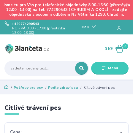
Jsme tu pro Vás pro telefonické objednávky 8:00-16:30 (přestávka
12:00 -14:00) na tel. 774290543 ! CHRUDIM A OKOLÍ - zadejte
objednávku s osobním odběrem Na Větrníku 1290, Chrudim.
+420774290543
CZK
PO - PÁ 8:00 - 17:00 (přestávka
12:00 -13:00)
0
0 Kč
Menu
Potřeby pro psy
Podle zdraví psa
Citlivé trávení pes
Citlivé trávení pes
Cena: