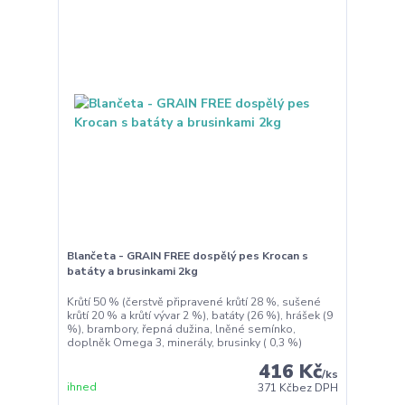
Blančeta - GRAIN FREE dospělý pes Krocan s
batáty a brusinkami 2kg
Krůtí 50 % (čerstvě připravené krůtí 28 %, sušené
krůtí 20 % a krůtí vývar 2 %), batáty (26 %), hrášek (9
%), brambory, řepná dužina, lněné semínko,
doplněk Omega 3, minerály, brusinky ( 0,3 %)
416 Kč
/
ks
ihned
371 Kč
bez DPH