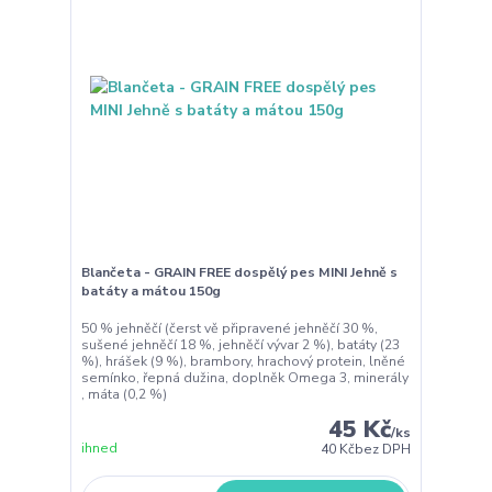
Blančeta - GRAIN FREE dospělý pes MINI Jehně s
batáty a mátou 150g
50 % jehněčí (čerst vě připravené jehněčí 30 %,
sušené jehněčí 18 %, jehněčí vývar 2 %), batáty (23
%), hrášek (9 %), brambory, hrachový protein, lněné
semínko, řepná dužina, doplněk Omega 3, minerály
, máta (0,2 %)
45 Kč
/
ks
ihned
40 Kč
bez DPH