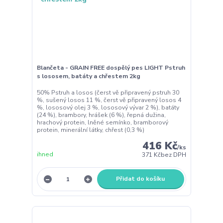
Blančeta - GRAIN FREE dospělý pes LIGHT Pstruh
s lososem, batáty a chřestem 2kg
50% Pstruh a losos (čerst vě připravený pstruh 30
%, sušený losos 11 %, čerst vě připravený losos 4
%, lososový olej 3 %, lososový vývar 2 %), batáty
(24 %), brambory, hrášek (6 %), řepná dužina,
hrachový protein, lněné semínko, bramborový
protein, minerální látky, chřest (0,3 %)
416 Kč
/
ks
ihned
371 Kč
bez DPH
Přidat do košíku