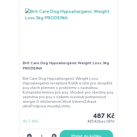
Brit Care Dog Hypoallergenic Weight Loss 3kg
PRODEJNA
Brit Care Dog Hypoallergenic Weight Loss.
Hypoalergenní receptura Králík a rýže pro dospělé
psy všech plemen s problémy s nadváhou.
Kompletní krmivo pro psy. Vhodné pro všechny psy,
zejména pro psy s rizikem rozvinutí potravinové
alergie či intoleranceCitlivé tráveníZdravá
játraPodpora imunityLimito...
487 Kč
do 2 dnů
435 Kč
bez DPH
Přidat do košíku