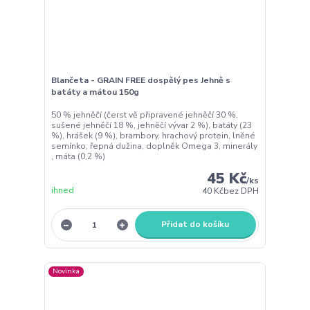
Blančeta - GRAIN FREE dospělý pes Jehně s
batáty a mátou 150g
50 % jehněčí (čerst vě připravené jehněčí 30 %,
sušené jehněčí 18 %, jehněčí vývar 2 %), batáty (23
%), hrášek (9 %), brambory, hrachový protein, lněné
semínko, řepná dužina, doplněk Omega 3, minerály
, máta (0,2 %)
45 Kč
/
ks
ihned
40 Kč
bez DPH
Přidat do košíku
Novinka