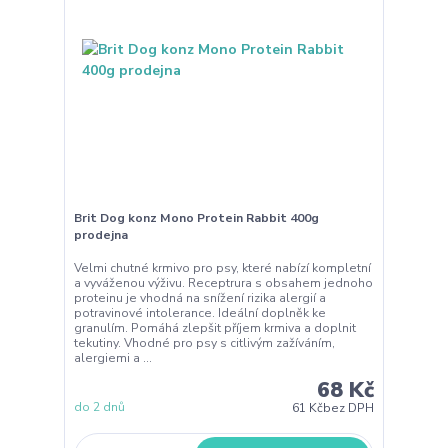
Brit Dog konz Mono Protein Rabbit 400g
prodejna
Velmi chutné krmivo pro psy, které nabízí kompletní
a vyváženou výživu. Receptrura s obsahem jednoho
proteinu je vhodná na snížení rizika alergií a
potravinové intolerance. Ideální doplněk ke
granulím. Pomáhá zlepšit příjem krmiva a doplnit
tekutiny. Vhodné pro psy s citlivým zažíváním,
alergiemi a ...
68 Kč
do 2 dnů
61 Kč
bez DPH