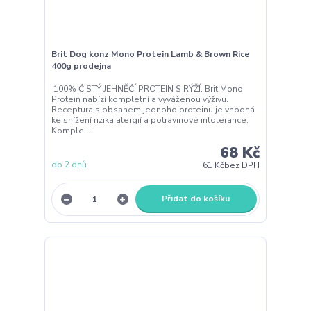
Brit Dog konz Mono Protein Lamb & Brown Rice
400g prodejna
100% ČISTÝ JEHNĚČÍ PROTEIN S RÝŽÍ. Brit Mono
Protein nabízí kompletní a vyváženou výživu.
Receptura s obsahem jednoho proteinu je vhodná
ke snížení rizika alergií a potravinové intolerance.
Komple...
68 Kč
do 2 dnů
61 Kč
bez DPH
Přidat do košíku