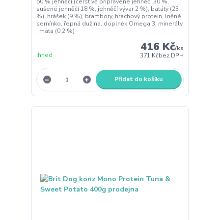
50 % jehněčí (čerst vě připravené jehněčí 30 %,
sušené jehněčí 18 %, jehněčí vývar 2 %), batáty (23
%), hrášek (9 %), brambory, hrachový protein, lněné
semínko, řepná dužina, doplněk Omega 3, minerály
, máta (0,2 %)
416 Kč
/
ks
ihned
371 Kč
bez DPH
Přidat do košíku