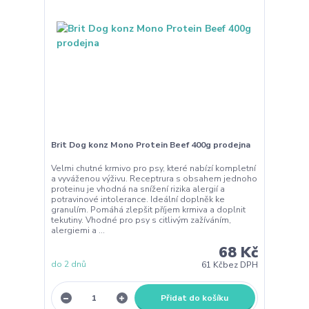
Brit Dog konz Mono Protein Beef 400g prodejna
Velmi chutné krmivo pro psy, které nabízí kompletní
a vyváženou výživu. Receptrura s obsahem jednoho
proteinu je vhodná na snížení rizika alergií a
potravinové intolerance. Ideální doplněk ke
granulím. Pomáhá zlepšit příjem krmiva a doplnit
tekutiny. Vhodné pro psy s citlivým zažíváním,
alergiemi a ...
68 Kč
do 2 dnů
61 Kč
bez DPH
Přidat do košíku