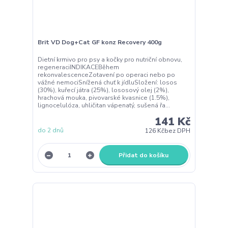
Brit VD Dog+Cat GF konz Recovery 400g
Dietní krmivo pro psy a kočky pro nutriční obnovu,
regeneraciINDIKACEBěhem
rekonvalescenceZotavení po operaci nebo po
vážné nemociSnížená chuť k jídluSložení: losos
(30%), kuřecí játra (25%), lososový olej (2%),
hrachová mouka, pivovarské kvasnice (1.5%),
lignocelulóza, uhličitan vápenatý, sušená řa...
141 Kč
do 2 dnů
126 Kč
bez DPH
Přidat do košíku