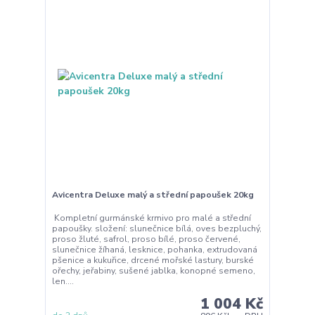
Avicentra Deluxe malý a střední papoušek 20kg
Kompletní gurmánské krmivo pro malé a střední
papoušky. složení: slunečnice bílá, oves bezpluchý,
proso žluté, safrol, proso bílé, proso červené,
slunečnice žíhaná, lesknice, pohanka, extrudovaná
pšenice a kukuřice, drcené mořské lastury, burské
ořechy, jeřabiny, sušené jablka, konopné semeno,
len....
1 004 Kč