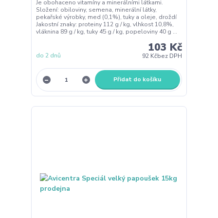
Je obohaceno vitamíny a minerálními látkami.
Složení: obiloviny, semena, minerální látky,
pekařské výrobky, med (0,1%), tuky a oleje, droždí
Jakostní znaky: proteiny 112 g / kg, vlhkost 10,8%,
vláknina 89 g / kg, tuky 45 g / kg, popeloviny 40 g ...
103 Kč
do 2 dnů
92 Kč
bez DPH
Přidat do košíku