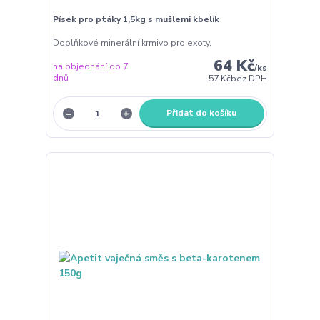
Písek pro ptáky 1,5kg s mušlemi kbelík
Doplňkové minerální krmivo pro exoty.
64 Kč
na objednání do 7
/
ks
dnů
57 Kč
bez DPH
Přidat do košíku