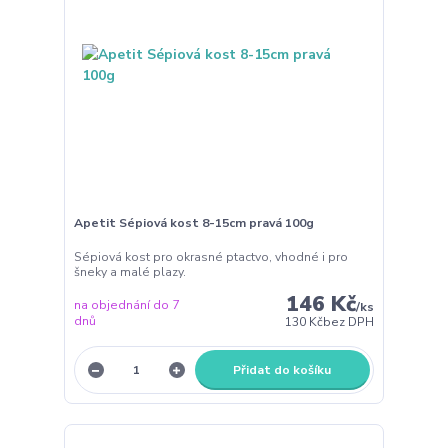
Apetit Sépiová kost 8-15cm pravá 100g
Sépiová kost pro okrasné ptactvo, vhodné i pro
šneky a malé plazy.
146 Kč
na objednání do 7
/
ks
dnů
130 Kč
bez DPH
Přidat do košíku