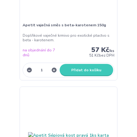
Apetit vaječná směs s beta-karotenem 150g
Doplňkové vaječné krmivo pro exotické ptactvo s
beta - karotenem.
57 Kč
na objednání do 7
/
ks
dnů
51 Kč
bez DPH
Přidat do košíku