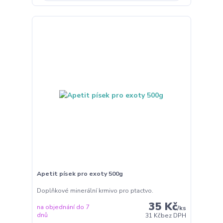
Apetit písek pro exoty 500g
Doplňkové minerální krmivo pro ptactvo.
35 Kč
na objednání do 7
/
ks
dnů
31 Kč
bez DPH