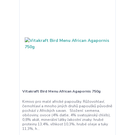
Vitakraft Bird Menu African Agapornis 750g
Krmivo pro malé africké papoušky. Růžovohlaví,
černohlaví a mnoho jiných druhů papoušků původně
pochází z Afrických savan. Složení: semena,
obiloviny, ovoce (4% datle, 4% svatojánský chléb),
0,8% akát, minerální látky Jakostní znaky: hrubé
proteiny 13,4%, vlhkost 10,3%, hrubé oleje a tuky
11,3%, h...