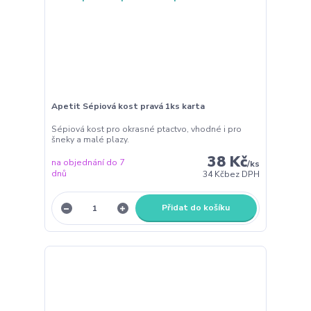
Apetit Sépiová kost pravá 1ks karta
Sépiová kost pro okrasné ptactvo, vhodné i pro
šneky a malé plazy.
38 Kč
na objednání do 7
/
ks
dnů
34 Kč
bez DPH
Přidat do košíku