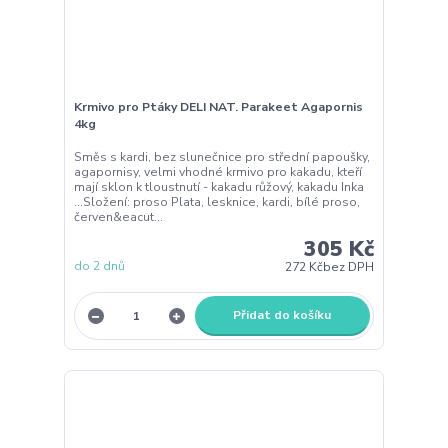
Krmivo pro Ptáky DELI NAT. Parakeet Agapornis
4kg
Směs s kardi, bez slunečnice pro střední papoušky,
agapornisy, velmi vhodné krmivo pro kakadu, kteří
mají sklon k tloustnutí - kakadu růžový, kakadu Inka
...Složení: proso Plata, lesknice, kardi, bílé proso,
červen&eacut...
305 Kč
do 2 dnů
272 Kč
bez DPH
Přidat do košíku