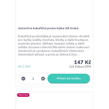
Avicentra kukuřičná podestýlka 20l hrubá
Kukuřičná podestýlka je universální stelivo vhodné
pro kočky, králíky, morčata, křečky a další hlodavce,
exotické ptactvo, štěňata, terarijní zvířata a další
zvířata chovaná v klecích.Má velmi dobré vsakovací
vlastnosti.Je vyrobena z kukuřičných vřeten bez
chemických přísad, a proto je šetrná k živo...
147 Kč
do 2 dnů
121 Kč
bez DPH
Přidat do košíku
Novinka