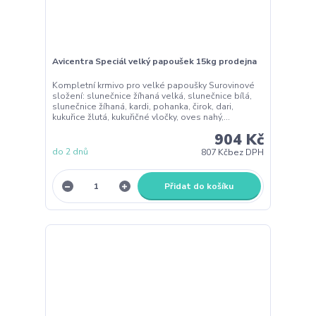
Avicentra Speciál velký papoušek 15kg prodejna
Kompletní krmivo pro velké papoušky Surovinové
složení: slunečnice žíhaná velká, slunečnice bílá,
slunečnice žíhaná, kardi, pohanka, čirok, dari,
kukuřice žlutá, kukuřičné vločky, oves nahý,...
904 Kč
do 2 dnů
807 Kč
bez DPH
Přidat do košíku