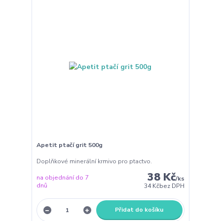
Apetit ptačí grit 500g
Doplňkové minerální krmivo pro ptactvo.
38 Kč
na objednání do 7
/
ks
dnů
34 Kč
bez DPH
Přidat do košíku