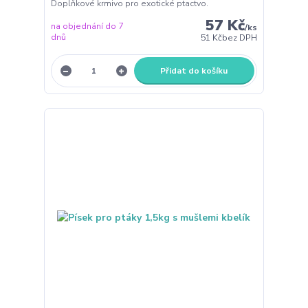
Doplňkové krmivo pro exotické ptactvo.
57 Kč
na objednání do 7
/
ks
dnů
51 Kč
bez DPH
Přidat do košíku