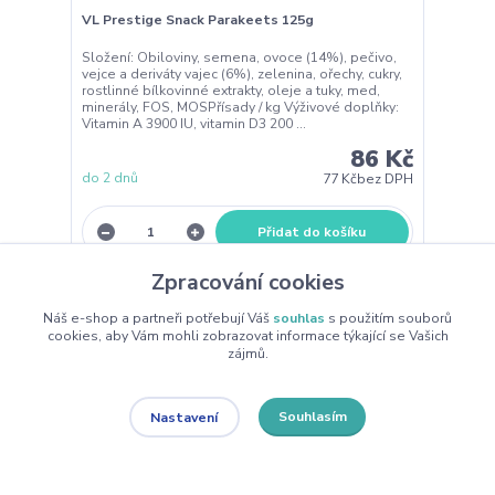
VL Prestige Snack Parakeets 125g
Složení: Obiloviny, semena, ovoce (14%), pečivo,
vejce a deriváty vajec (6%), zelenina, ořechy, cukry,
rostlinné bílkovinné extrakty, oleje a tuky, med,
minerály, FOS, MOSPřísady / kg Výživové doplňky:
Vitamin A 3900 IU, vitamin D3 200 ...
86 Kč
do 2 dnů
77 Kč
bez DPH
Přidat do košíku
Zpracování cookies
Náš e-shop a partneři potřebují Váš
souhlas
s použitím souborů
cookies, aby Vám mohli zobrazovat informace týkající se Vašich
zájmů.
Souhlasím
Nastavení