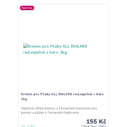
Novinka
Krmivo pro Ptáky ALL RIALMIX red,vaječné s barv.
1kg
Vaječné vlhké krmivo s červeným barvivem pro
kanáry a ptáky s červeným faktorem
155 Kč
do 2 dnů
138 Kč
bez DPH