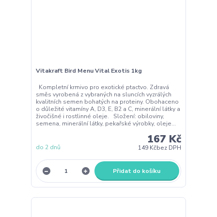
Vitakraft Bird Menu Vital Exotis 1kg
Kompletní krmivo pro exotické ptactvo. Zdravá
směs vyrobená z vybraných na sluncích vyzrálých
kvalitních semen bohatých na proteiny. Obohaceno
o důležité vitamíny A, D3, E, B2 a C, minerální látky a
živočišné i rostlinné oleje. Složení: obiloviny,
semena, minerální látky, pekařské výrobky, oleje...
167 Kč
do 2 dnů
149 Kč
bez DPH
Přidat do košíku