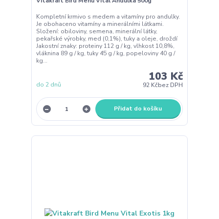
Vitakraft Bird Menu Vital Andulka 500g
Kompletní krmivo s medem a vitamíny pro andulky.
Je obohaceno vitamíny a minerálními látkami.
Složení: obiloviny, semena, minerální látky,
pekařské výrobky, med (0,1%), tuky a oleje, droždí
Jakostní znaky: proteiny 112 g / kg, vlhkost 10,8%,
vláknina 89 g / kg, tuky 45 g / kg, popeloviny 40 g /
kg...
103 Kč
do 2 dnů
92 Kč
bez DPH
Přidat do košíku