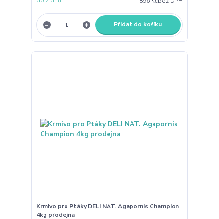
do 2 dnů
896 Kč
bez DPH
Přidat do košíku
Krmivo pro Ptáky DELI NAT. Agapornis Champion
4kg prodejna