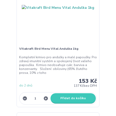
Vitakraft Bird Menu Vital Andulka 1kg
Kompletní krmivo pro andulky a malé papoušky. Pro
zdravý imunitní systém a spokojený život vašeho
papouška. Krmivo neobsahuje cukr, barviva a
konzervanty. Složení: obiloviny (65% žlutého
prosa, 10% z toho
153 Kč
do 2 dnů
137 Kč
bez DPH
Přidat do košíku