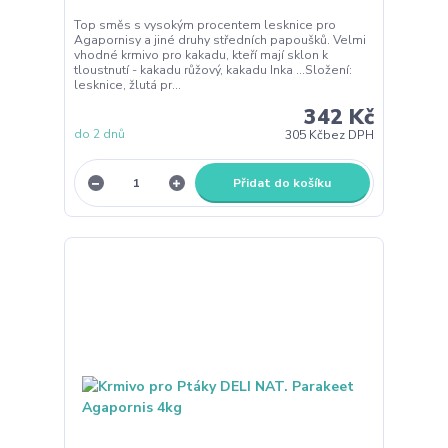
Top směs s vysokým procentem lesknice pro
Agapornisy a jiné druhy středních papoušků. Velmi
vhodné krmivo pro kakadu, kteří mají sklon k
tloustnutí - kakadu růžový, kakadu Inka ...Složení:
lesknice, žlutá pr...
342 Kč
do 2 dnů
305 Kč
bez DPH
Přidat do košíku