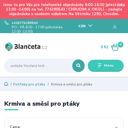
Jsme tu pro Vás pro telefonické objednávky 8:00-16:30 (přestávka
12:00 -14:00) na tel. 774290543 ! CHRUDIM A OKOLÍ - zadejte
objednávku s osobním odběrem Na Větrníku 1290, Chrudim.
+420774290543
CZK
PO - PÁ 8:00 - 17:00 (přestávka
12:00 -13:00)
0
0 Kč
Menu
Potřeby pro ptáky
Krmiva a směsi pro ptáky
Krmiva a směsi pro ptáky
Cena: