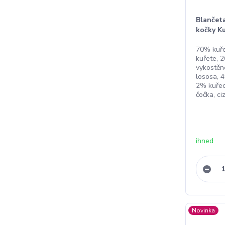
Blančeta
kočky K
70% kuře
kuřete, 
vykostěn
lososa, 
2% kuřec
čočka, ci
ihned
Novinka