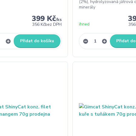
(2%), hydrolyzovaná játrová 
minerály
399 Kč
3
/
ks
ihned
356 Kč
bez DPH
356
Přidat do košíku
Přidat do