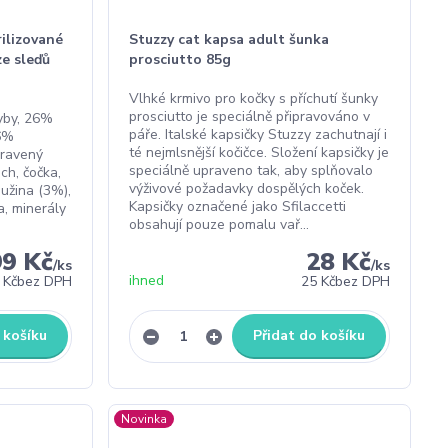
ilizované
Stuzzy cat kapsa adult šunka
ze sleďů
prosciutto 85g
Vlhké krmivo pro kočky s příchutí šunky
prosciutto je speciálně připravováno v
yby, 26%
páře. Italské kapsičky Stuzzy zachutnají i
 6%
té nejmlsnější kočičce. Složení kapsičky je
pravený
speciálně upraveno tak, aby splňovalo
ch, čočka,
výživové požadavky dospělých koček.
dužina (3%),
Kapsičky označené jako Sfilaccetti
, minerály
obsahují pouze pomalu vař...
99 Kč
28 Kč
/
ks
/
ks
ihned
 Kč
bez DPH
25 Kč
bez DPH
 košíku
Přidat do košíku
Novinka