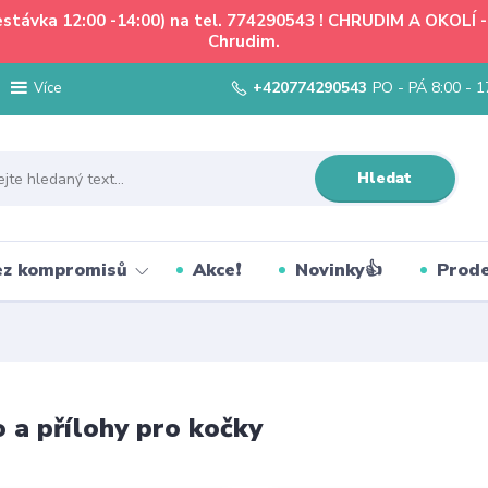
řestávka 12:00 -14:00) na tel. 774290543 ! CHRUDIM A OKOLÍ
Chrudim.
+420774290543
PO - PÁ 8:00 - 1
Více
Hledat
bez kompromisů
Akce❗
Novinky👍
Prode
 a přílohy pro kočky