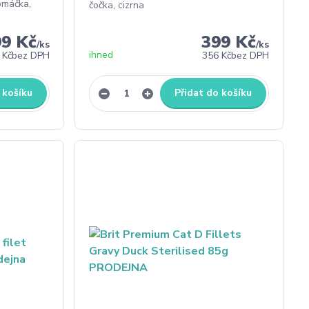
omáčka,
čočka, cizrna
99 Kč
399 Kč
/
ks
/
ks
ihned
 Kč
bez DPH
356 Kč
bez DPH
 košíku
Přidat do košíku