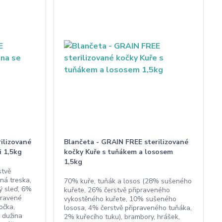
ilizované
Blančeta - GRAIN FREE sterilizované
i 1,5kg
kočky Kuře s tuňákem a lososem
1,5kg
stvě
ná treska,
70% kuře, tuňák a losos (28% sušeného
ý sleď, 6%
kuřete, 26% čerstvě připraveného
pravené
vykostěného kuřete, 10% sušeného
očka,
lososa, 4% čerstvě připraveného tuňáka,
á dužina
2% kuřecího tuku), brambory, hrášek,