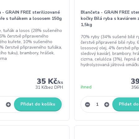
 - GRAIN FREE sterilizované
Blančeta - GRAIN FREE ster
uře s tuňákem a lososem 150g
kočky Bílá ryba s kaviárem 
1,5kg
, tuňák a losos (28% sušeného
26% čerstvě připraveného
70% ryby (34% sušené bílé r
ého kuřete, 10% sušeného
čerstvě připravené bílé ryby,
4% čerstvě připraveného tuňáka,
lososový olej, 4% čerstvě při
ího tuku), brambory, hrášek,
sleďový kaviár), brambory, hrá
zrna
cizrna, celulóza (3%), řepná 
hydrolyzovaná játrová omáčka
35 Kč
3
/
ks
ihned
31 Kč
bez DPH
356
Přidat do košíku
Přidat do