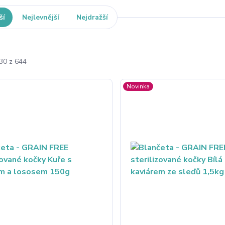
ší
Nejlevnější
Nejdražší
-30 z 644
Novinka