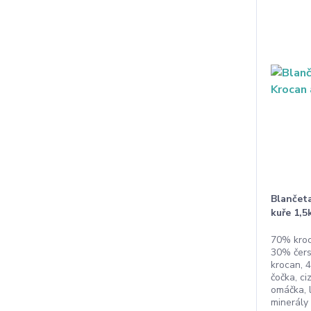
Blančet
kuře 1,5
70% kroc
30% čers
krocan, 4
čočka, ci
omáčka, l
minerály