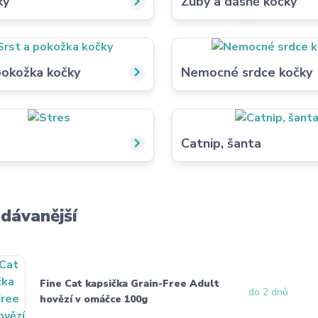
ky
Zuby a dásně kočky
pokožka kočky
Nemocné srdce kočky
Catnip, šanta
dávanější
Fine Cat kapsička Grain-Free Adult
do 2 dnů
hovězí v omáčce 100g