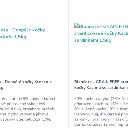
a - Dospělé kočky Krocan a
Blančeta - GRAIN FREE ster
kg
kočky Kachna se sardinkam
an a kuře (36% sušené kuřecí,
70% kachna a ryba (26% čer
tvě připravený vykostěný
připravená kachna, 18% suše
% krůtí tuk), brambory, hrášek,
8% sušené kachní, 8% sušen
zrna, hydrolyzovaná játrová
lososový olej, 4% čerstvě při
ososový olej, celulóza (1%),
sardinky), brambory, hrášek, č
cizrna, celulóza (2,5%), řepn