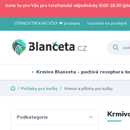
Jsme tu pro Vás pro telefonické objednávky 8:00-16:30 (p
VĚRNOSTNÍ KARTIČKA ❤ prodejna
Vyzvedni na prodejně
Krmivo Blanceta - poctivá receptura 
Potřeby pro kočky
Krmivo a přílohy pro kočky
Krmivo
Podkategorie