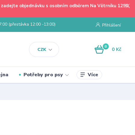
 - zadejte objednávku s osobním odběrem Na Větrníku 1290,
7:00 (přestávka 12:00 -13:00)
Přihlášení
0
0 Kč
CZK
Více
jna
Potřeby pro psy