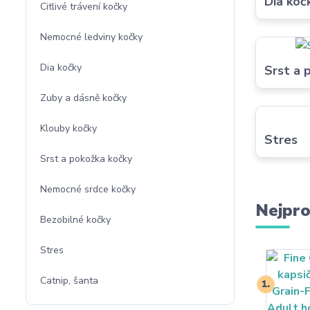
Dia koč
Citlivé trávení kočky
Nemocné ledviny kočky
Dia kočky
Srst a 
Zuby a dásně kočky
Klouby kočky
Stres
Srst a pokožka kočky
Nemocné srdce kočky
Nejpro
Bezobilné kočky
Stres
Catnip, šanta
1.