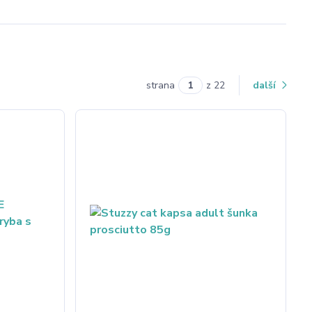
strana
z 22
další