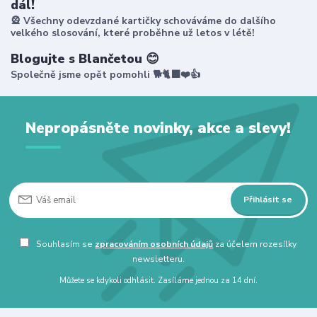
dál!
🎡 Všechny odevzdané kartičky schováváme do dalšího
velkého slosování, které proběhne už letos v létě!
Blogujte s Blančetou 😊
Společně jsme opět pomohli 🐕🐈‍⬛❤️👍
Nepropásněte novinky, akce a slevy!
Přihlásit se
Souhlasím se
zpracováním osobních údajů
za účelem rozesílky
newsletteru.
Můžete se kdykoli odhlásit. Zasíláme jednou za 14 dní.