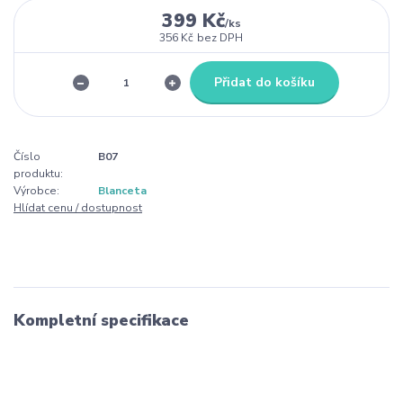
399 Kč
/
ks
356 Kč
bez DPH
Přidat do košíku
Číslo
B07
produktu:
Výrobce:
Blanceta
Hlídat cenu / dostupnost
Kompletní specifikace