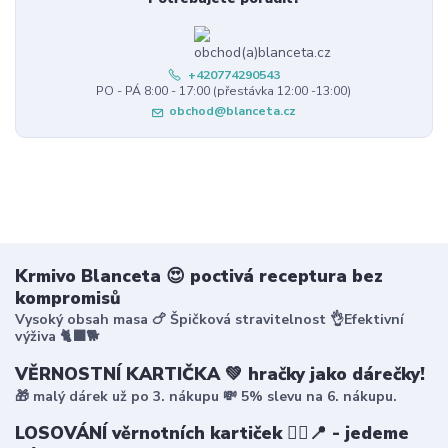
+420774290543
PO - PÁ 8:00 - 17:00 (přestávka 12:00 -13:00)
obchod@blanceta.cz
Krmivo Blanceta 😍 poctivá receptura bez
kompromisů
Vysoký obsah masa 🍗 Špičková stravitelnost 👌Efektivní
výživa 🐈‍⬛🐕
VĚRNOSTNÍ KARTIČKA 💚 hračky jako dárečky!
🎁 malý dárek už po 3. nákupu 💸 5% slevu na 6. nákupu.
LOSOVÁNÍ věrnotních kartiček 🤸‍♀️📍 - jedeme