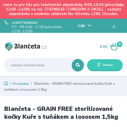
Jsme tu pro Vás pro telefonické objednávky 8:00-16:30 (přestávka
12:00 -14:00) na tel. 774290543 ! CHRUDIM A OKOLÍ - zadejte
objednávku s osobním odběrem Na Větrníku 1290, Chrudim.
+420774290543
CZK
PO - PÁ 8:00 - 17:00 (přestávka
12:00 -13:00)
0
0 Kč
Menu
Prodejna
Blančeta - GRAIN FREE sterilizované kočky Kuře s
tuňákem a lososem 1,5kg
Blančeta - GRAIN FREE sterilizované
kočky Kuře s tuňákem a lososem 1,5kg