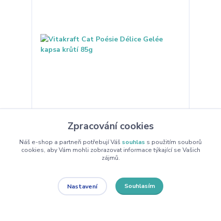
Vitakraft Cat Poésie Délice Gelée kapsa krůtí
Zpracování cookies
85g
Náš e-shop a partneři potřebují Váš
souhlas
s použitím souborů
Kompletní krmivo pro dospělé kočky, vysoce
cookies, aby Vám mohli zobrazovat informace týkající se Vašich
kvalitní kousky krůtího masa s želé. Vysoce kvalitní
zájmů.
kousky krůtího masa s neodolatelně lahodným želé
- potěšení, kterému žádná kočka neodolá!
Poésie® Délice zaručuje nejvyšší kvalitu a
prvotřídní ingredience. Nutričně přizpůsobeno
Souhlasím
Nastavení
potřebám koček. Receptur...
26 Kč
do 2 dnů
23 Kč
bez DPH