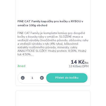
FINE CAT Family kapsičky pro kočky s RYBOU v
omáčce 100g obchod
FINE CAT Family je kompletní krmivo pro dospělé
kočky s kousky ryby v omáčce. SLOŽENÍ: maso a
vedlejší výrobky živočišného původu, obiloviny, ryby
a vedlejší výrobky z ryb (4% ryba), bílkovinné
extrakty rostlinného původu, minerály, cukry.
ANALYTICKÉ SLOŽKY: Hrubý protein: 8,00%, Hrubý
tuk 4,50%,...
14 Kč
/
ks
ihned
13 Kč
bez DPH
Přidat do košíku