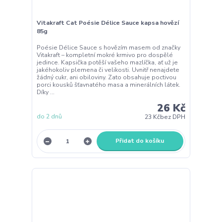
Vitakraft Cat Poésie Délice Sauce kapsa hovězí
85g
Poésie Délice Sauce s hovězím masem od značky
Vitakraft – kompletní mokré krmivo pro dospělé
jedince. Kapsička potěší vašeho mazlíčka, ať už je
jakéhokoliv plemena či velikosti. Uvnitř nenajdete
žádný cukr, ani obiloviny. Zato obsahuje poctivou
porci kousků šťavnatého masa a minerálních látek.
Díky ...
26 Kč
do 2 dnů
23 Kč
bez DPH
Přidat do košíku