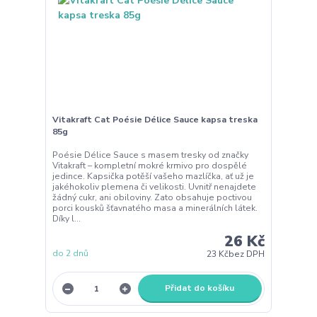
Vitakraft Cat Poésie Délice Sauce kapsa treska
85g
Poésie Délice Sauce s masem tresky od značky
Vitakraft – kompletní mokré krmivo pro dospělé
jedince. Kapsička potěší vašeho mazlíčka, ať už je
jakéhokoliv plemena či velikosti. Uvnitř nenajdete
žádný cukr, ani obiloviny. Zato obsahuje poctivou
porci kousků šťavnatého masa a minerálních látek.
Díky l...
26 Kč
do 2 dnů
23 Kč
bez DPH
Přidat do košíku