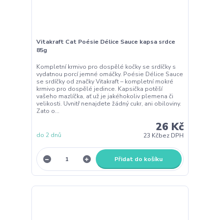
Vitakraft Cat Poésie Délice Sauce kapsa srdce
85g
Kompletní krmivo pro dospělé kočky se srdíčky s
vydatnou porcí jemné omáčky. Poésie Délice Sauce
se srdíčky od značky Vitakraft – kompletní mokré
krmivo pro dospělé jedince. Kapsička potěší
vašeho mazlíčka, ať už je jakéhokoliv plemena či
velikosti. Uvnitř nenajdete žádný cukr, ani obiloviny.
Zato o...
26 Kč
do 2 dnů
23 Kč
bez DPH
Přidat do košíku