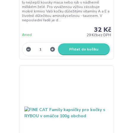
ty nejlepší kousky masa nebo ryb v nádherně
měkkém želé. Pro vyváženou výživu zásobuje
mokré krmivo Vaši kočku důležitými vitamíny A a E a
životně důležitou aminokyselinou - taurinem. V
neposlední řadě je d...
32 Kč
ihned
29 Kč
bez DPH
Přidat do košíku