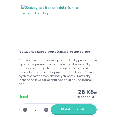
Stuzzy cat kapsa adult šunka prosciutto 85g
Vlhké krmivo pro kočky s příchutí šunky prosciutto je
speciálně připravováno v páře. Italské kapsičky
Stuzzy zachutnají i té nejmlsnější kočičce. Složení
kapsičky je speciálně upraveno tak, aby splňovalo
výživové požadavky dospělých koček. Kapsičky
označené jako Sfilaccetti obsahují pouze pomalu
vař...
28 Kč
/
ks
ihned
25 Kč
bez DPH
Přidat do košíku