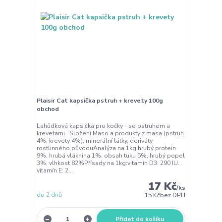
Plaisir Cat kapsička pstruh + krevety 100g
obchod
Lahůdková kapsička pro kočky - se pstruhem a
krevetami Složení:Maso a produkty z masa (pstruh
4%, krevety 4%), minerální látky, deriváty
rostlinného původuAnalýza na 1kg:hrubý protein
9%, hrubá vláknina 1%, obsah tuku 5%, hrubý popel
3%, vlhkost 82%Přísady na 1kg:vitamín D3: 290 IU.
vitamín E: 2...
17 Kč
/
ks
do 2 dnů
15 Kč
bez DPH
Přidat do košíku