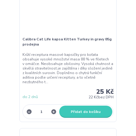
Calibra Cat Life kapsa Kitten Turkey in gravy 85g
prodejna
Krůtí receptura masové kapsičky pro koťata
obsahuje vysoké množství masa 88 % ve filetech
v omáčce. Neobsahuje obiloviny. Vysoká chutnost a
skvělá stravitelnost je zajištěna i díky složení jedině
z kvalitních surovin. Doplněno o chytrá funkční
aditiva podle určení receptury, a to včetně
nezbytného t...
25 Kč
do 2 dnů
22 Kč
bez DPH
Přidat do košíku