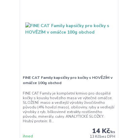
FINE CAT Family kapsičky pro kočky s HOVĚZÍM v
omáčce 100g obchod
FINE CAT Family je kompletní krmivo pro dospělé
kočky s kousky hovězího masa ve výtečné omáčce.
SLOŽENÍ: maso a vedlejší výrobky živočišného
původu (4% hovězí maso), obiloviny, ryby a vedlejší
výrobky z ryb, bílkovinné extrakty rostlinného
původu, minerály, cukry. ANALYTICKÉ SLOŽKY:
Hrubý protein: 8...
14 Kč
/
ks
ihned
13 Kč
bez DPH