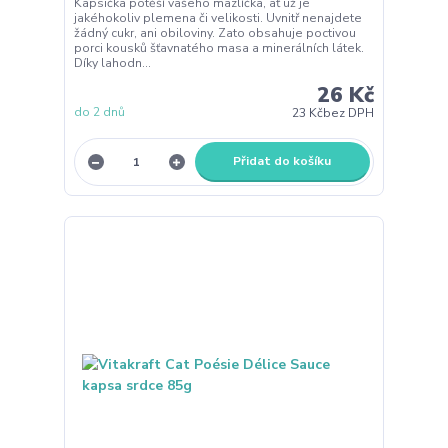
Kapsička potěší vašeho mazlíčka, ať už je
jakéhokoliv plemena či velikosti. Uvnitř nenajdete
žádný cukr, ani obiloviny. Zato obsahuje poctivou
porci kousků šťavnatého masa a minerálních látek.
Díky lahodn...
26 Kč
do 2 dnů
23 Kč
bez DPH
Přidat do košíku