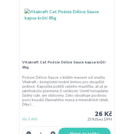
Vitakraft Cat Poésie Délice Sauce kapsa krůtí
85g
Poésie Délice Sauce s krůtím masem od značky
Vitakraft – kompletní mokré krmivo pro dospělé
jedince. Kapsička potěší vašeho mazlíčka, ať už je
jakéhokoliv plemena či velikosti. Uvnitř nenajdete
žádný cukr, ani obiloviny. Zato obsahuje poctivou
porci kousků šťavnatého masa a minerálních látek.
Díky l...
26 Kč
do 2 dnů
23 Kč
bez DPH
Přidat do košíku