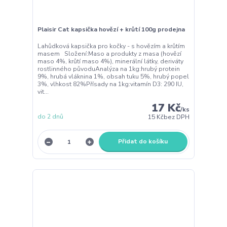
Plaisir Cat kapsička hovězí + krůtí 100g prodejna
Lahůdková kapsička pro kočky - s hovězím a krůtím
masem Složení:Maso a produkty z masa (hovězí
maso 4%, krůtí maso 4%), minerální látky, deriváty
rostlinného původuAnalýza na 1kg:hrubý protein
9%, hrubá vláknina 1%, obsah tuku 5%, hrubý popel
3%, vlhkost 82%Přísady na 1kg:vitamín D3: 290 IU,
vit...
17 Kč
/
ks
do 2 dnů
15 Kč
bez DPH
Přidat do košíku