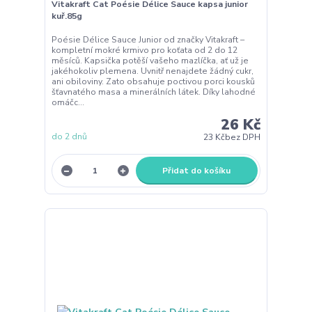
Vitakraft Cat Poésie Délice Sauce kapsa junior
kuř.85g
Poésie Délice Sauce Junior od značky Vitakraft –
kompletní mokré krmivo pro koťata od 2 do 12
měsíců. Kapsička potěší vašeho mazlíčka, ať už je
jakéhokoliv plemena. Uvnitř nenajdete žádný cukr,
ani obiloviny. Zato obsahuje poctivou porci kousků
šťavnatého masa a minerálních látek. Díky lahodné
omáčc...
26 Kč
do 2 dnů
23 Kč
bez DPH
Přidat do košíku