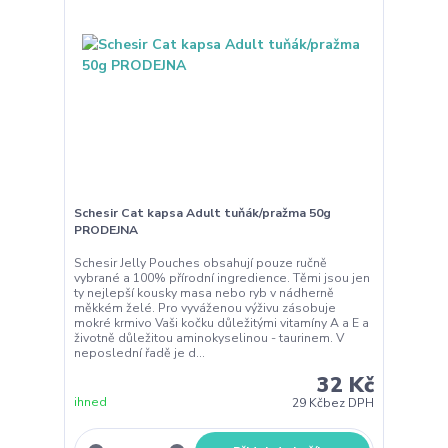
Schesir Cat kapsa Adult tuňák/pražma 50g
PRODEJNA
Schesir Jelly Pouches obsahují pouze ručně
vybrané a 100% přírodní ingredience. Těmi jsou jen
ty nejlepší kousky masa nebo ryb v nádherně
měkkém želé. Pro vyváženou výživu zásobuje
mokré krmivo Vaši kočku důležitými vitamíny A a E a
životně důležitou aminokyselinou - taurinem. V
neposlední řadě je d...
32 Kč
ihned
29 Kč
bez DPH