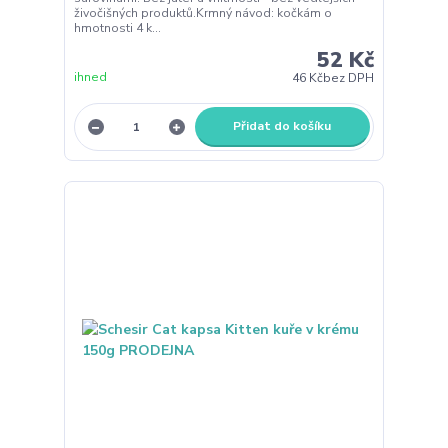
živočišných produktů.Krmný návod: kočkám o
hmotnosti 4 k...
52 Kč
ihned
46 Kč
bez DPH
Přidat do košíku