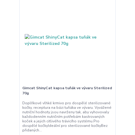
Gimcat ShinyCat kapsa tuňák ve vývaru Sterilized
70g
Doplňkové vlhké krmivo pro dospělé sterilizované
kočky, receptura na bázi tuňáka ve vývaru. Vyvážené
nutriční hodnoty jsou navrženy tak, aby vyhovovaly
každodenním nutričním potřebám kastrovaných
koček a jejich citlivého trávicího systému.Pro
dospělé kočkyIdeální pro sterilizované kočkyBez
přidaných...