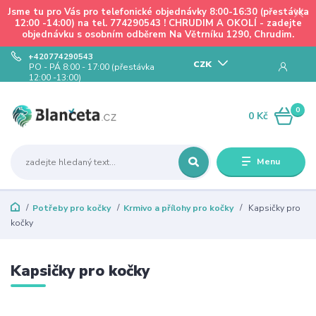
Jsme tu pro Vás pro telefonické objednávky 8:00-16:30 (přestávka
12:00 -14:00) na tel. 774290543 ! CHRUDIM A OKOLÍ - zadejte
objednávku s osobním odběrem Na Větrníku 1290, Chrudim.
+420774290543
CZK
PO - PÁ 8:00 - 17:00 (přestávka
12:00 -13:00)
0
0 Kč
Menu
Potřeby pro kočky
Krmivo a přílohy pro kočky
Kapsičky pro
kočky
Kapsičky pro kočky