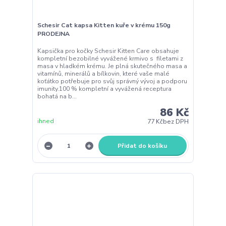
Schesir Cat kapsa Kitten kuře v krému 150g
PRODEJNA
Kapsička pro kočky Schesir Kitten Care obsahuje
kompletní bezobilné vyvážené krmivo s filetami z
masa v hladkém krému. Je plná skutečného masa a
vitamínů, minerálů a bílkovin, které vaše malé
koťátko potřebuje pro svůj správný vývoj a podporu
imunity.100 % kompletní a vyvážená receptura
bohatá na b...
86 Kč
ihned
77 Kč
bez DPH
Přidat do košíku