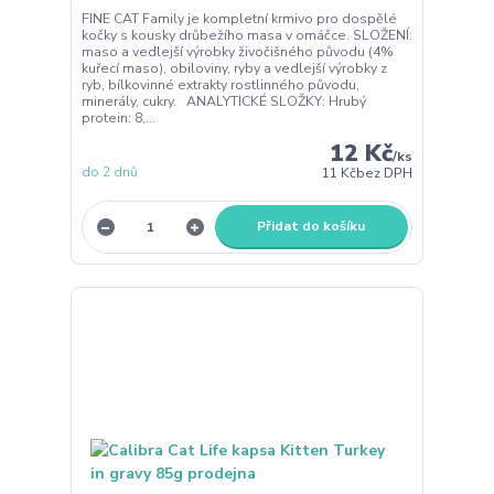
FINE CAT Family je kompletní krmivo pro dospělé
kočky s kousky drůbežího masa v omáčce. SLOŽENÍ:
maso a vedlejší výrobky živočišného původu (4%
kuřecí maso), obiloviny, ryby a vedlejší výrobky z
ryb, bílkovinné extrakty rostlinného původu,
minerály, cukry. ANALYTICKÉ SLOŽKY: Hrubý
protein: 8,...
12 Kč
/
ks
do 2 dnů
11 Kč
bez DPH
Přidat do košíku