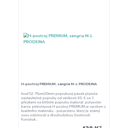
H-postroj PREMIUM, sangria M-L PRODEJNA
hruď 52-75cm/20mm popruhový pásek plynule
nastavitelné popruhy od velikosti XS-S se 2
přezkami na břišním popruhu materiál: polyester
barva: petrolejová H-postroj PREMIUM je vyroben z
kvalitního materiálu - polyesteru, který je známý
svou odolností a dlouhodobou životností.
Konstruk...