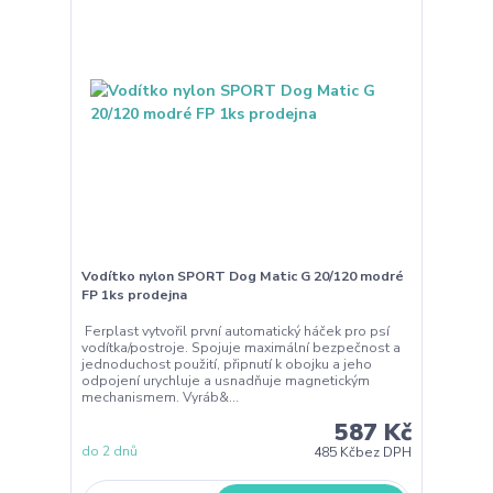
Vodítko nylon SPORT Dog Matic G 20/120 modré
FP 1ks prodejna
Ferplast vytvořil první automatický háček pro psí
vodítka/postroje. Spojuje maximální bezpečnost a
jednoduchost použití, připnutí k obojku a jeho
odpojení urychluje a usnadňuje magnetickým
mechanismem. Vyráb&...
587 Kč
do 2 dnů
485 Kč
bez DPH