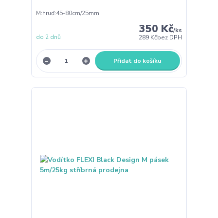
M:hruď:45-80cm/25mm
350 Kč
/
ks
do 2 dnů
289 Kč
bez DPH
Přidat do košíku