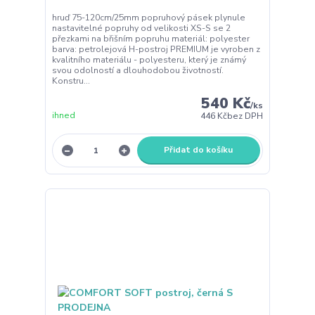
hruď 75-120cm/25mm popruhový pásek plynule
nastavitelné popruhy od velikosti XS-S se 2
přezkami na břišním popruhu materiál: polyester
barva: petrolejová H-postroj PREMIUM je vyroben z
kvalitního materiálu - polyesteru, který je známý
svou odolností a dlouhodobou životností.
Konstru...
540 Kč
/
ks
ihned
446 Kč
bez DPH
Přidat do košíku