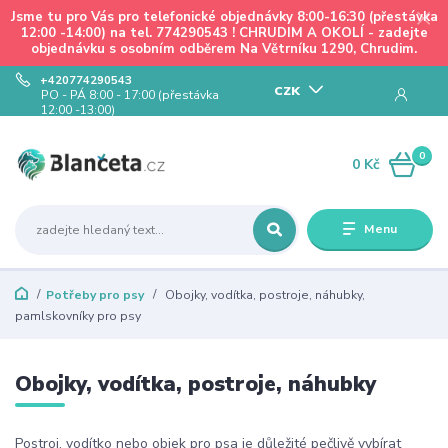
Jsme tu pro Vás pro telefonické objednávky 8:00-16:30 (přestávka
12:00 -14:00) na tel. 774290543 ! CHRUDIM A OKOLÍ - zadejte
objednávku s osobním odběrem Na Větrníku 1290, Chrudim.
+420774290543
CZK
PO - PÁ 8:00 - 17:00 (přestávka
12:00 -13:00)
0
0 Kč
Menu
Potřeby pro psy
Obojky, vodítka, postroje, náhubky,
pamlskovníky pro psy
Obojky, vodítka, postroje, náhubky
Postroj, vodítko nebo objek pro psa je důležité pečlivě vybírat