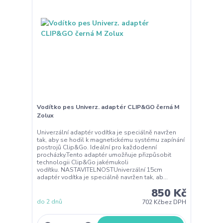
Vodítko pes Univerz. adaptér CLIP&GO černá M
Zolux
Univerzální adaptér vodítka je speciálně navržen
tak, aby se hodil k magnetickému systému zapínání
postrojů Clip&Go. Ideální pro každodenní
procházky.Tento adaptér umožňuje přizpůsobit
technologii Clip&Go jakémukoli
vodítku. NASTAVITELNOSTUniverzální 15cm
adaptér vodítka je speciálně navržen tak, ab...
850 Kč
do 2 dnů
702 Kč
bez DPH