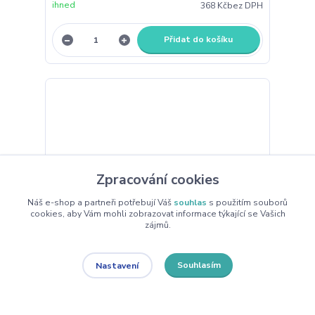
ihned
368 Kč
bez DPH
Přidat do košíku
Zpracování cookies
Náš e-shop a partneři potřebují Váš
souhlas
s použitím souborů
cookies, aby Vám mohli zobrazovat informace týkající se Vašich
zájmů.
Souhlasím
Nastavení
COMFORT SOFT postroj, fuchsiová S-M
PRODEJNA