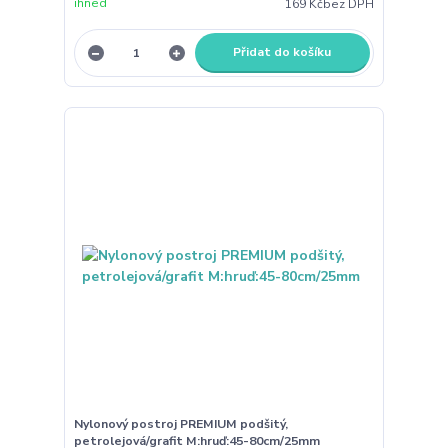
ihned
169 Kč
bez DPH
Přidat do košíku
Nylonový postroj PREMIUM podšitý,
petrolejová/grafit M:hruď:45-80cm/25mm