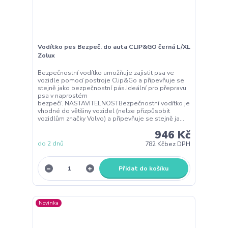
Vodítko pes Bezpeč. do auta CLIP&GO černá L/XL
Zolux
Bezpečnostní vodítko umožňuje zajistit psa ve
vozidle pomocí postroje Clip&Go a připevňuje se
stejně jako bezpečnostní pás.Ideální pro přepravu
psa v naprostém
bezpečí. NASTAVITELNOSTBezpečnostní vodítko je
vhodné do většiny vozidel (nelze přizpůsobit
vozidlům značky Volvo) a připevňuje se stejně ja...
946 Kč
do 2 dnů
782 Kč
bez DPH
Přidat do košíku
Novinka