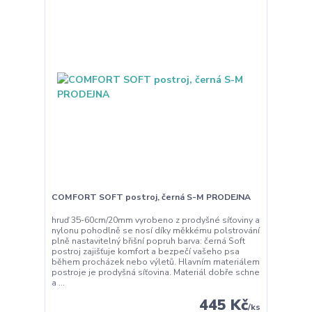
COMFORT SOFT postroj, černá S-M PRODEJNA
hruď 35-60cm/20mm vyrobeno z prodyšné síťoviny a
nylonu pohodlně se nosí díky měkkému polstrování
plně nastavitelný břišní popruh barva: černá Soft
postroj zajišťuje komfort a bezpečí vašeho psa
během procházek nebo výletů. Hlavním materiálem
postroje je prodyšná síťovina. Materiál dobře schne
a ...
445 Kč
/
ks