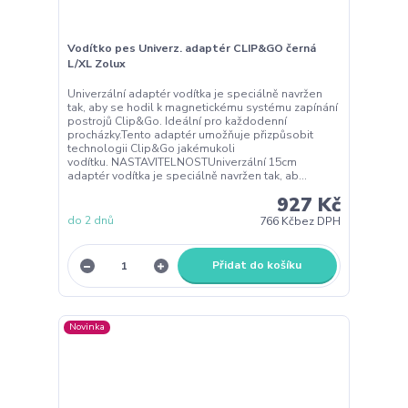
Vodítko pes Univerz. adaptér CLIP&GO černá
L/XL Zolux
Univerzální adaptér vodítka je speciálně navržen
tak, aby se hodil k magnetickému systému zapínání
postrojů Clip&Go. Ideální pro každodenní
procházky.Tento adaptér umožňuje přizpůsobit
technologii Clip&Go jakémukoli
vodítku. NASTAVITELNOSTUniverzální 15cm
adaptér vodítka je speciálně navržen tak, ab...
927 Kč
do 2 dnů
766 Kč
bez DPH
Přidat do košíku
Novinka