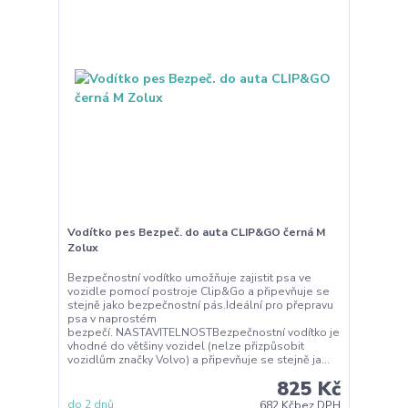
Vodítko pes Bezpeč. do auta CLIP&GO černá M
Zolux
Bezpečnostní vodítko umožňuje zajistit psa ve
vozidle pomocí postroje Clip&Go a připevňuje se
stejně jako bezpečnostní pás.Ideální pro přepravu
psa v naprostém
bezpečí. NASTAVITELNOSTBezpečnostní vodítko je
vhodné do většiny vozidel (nelze přizpůsobit
vozidlům značky Volvo) a připevňuje se stejně ja...
825 Kč
do 2 dnů
682 Kč
bez DPH