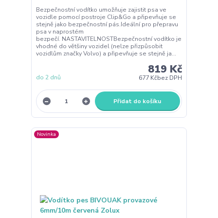
Bezpečnostní vodítko umožňuje zajistit psa ve
vozidle pomocí postroje Clip&Go a připevňuje se
stejně jako bezpečnostní pás.Ideální pro přepravu
psa v naprostém
bezpečí. NASTAVITELNOSTBezpečnostní vodítko je
vhodné do většiny vozidel (nelze přizpůsobit
vozidlům značky Volvo) a připevňuje se stejně ja...
819 Kč
do 2 dnů
677 Kč
bez DPH
Přidat do košíku
Novinka