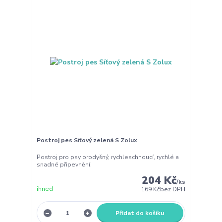
Postroj pes Síťový zelená S Zolux
Postroj pro psy prodyšný, rychleschnoucí, rychlé a
snadné připevnění.
204 Kč
/
ks
ihned
169 Kč
bez DPH
Přidat do košíku