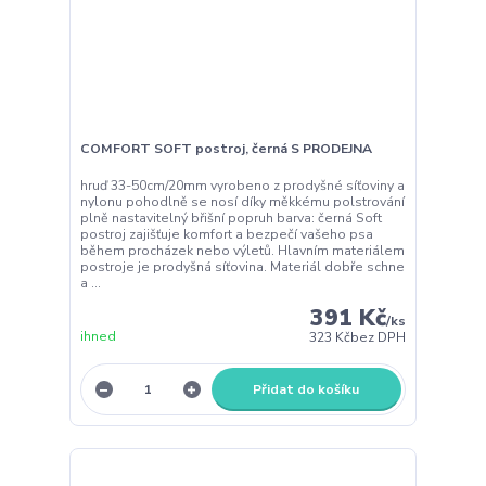
COMFORT SOFT postroj, černá S PRODEJNA
hruď 33-50cm/20mm vyrobeno z prodyšné síťoviny a
nylonu pohodlně se nosí díky měkkému polstrování
plně nastavitelný břišní popruh barva: černá Soft
postroj zajišťuje komfort a bezpečí vašeho psa
během procházek nebo výletů. Hlavním materiálem
postroje je prodyšná síťovina. Materiál dobře schne
a ...
391 Kč
/
ks
ihned
323 Kč
bez DPH
Přidat do košíku