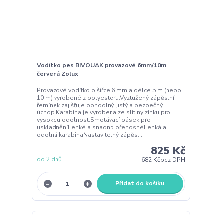
Vodítko pes BIVOUAK provazové 6mm/10m
červená Zolux
Provazové vodítko o šířce 6 mm a délce 5 m (nebo
10 m) vyrobené z polyesteru.Vyztužený zápěstní
řemínek zajišťuje pohodlný, jistý a bezpečný
úchop.Karabina je vyrobena ze slitiny zinku pro
vysokou odolnost.Smotávací pásek pro
uskladněníLehké a snadno přenosnéLehká a
odolná karabinaNastavitelný zápěs...
825 Kč
do 2 dnů
682 Kč
bez DPH
Přidat do košíku