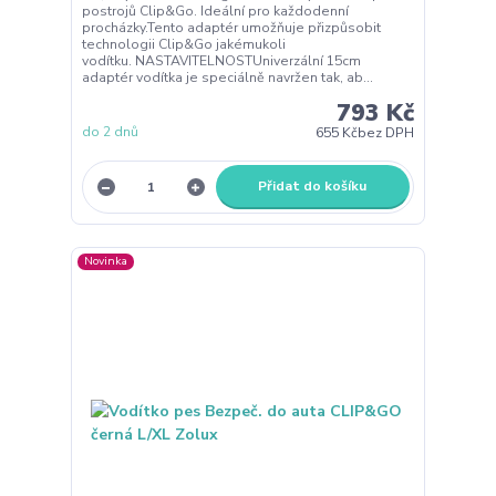
postrojů Clip&Go. Ideální pro každodenní
procházky.Tento adaptér umožňuje přizpůsobit
technologii Clip&Go jakémukoli
vodítku. NASTAVITELNOSTUniverzální 15cm
adaptér vodítka je speciálně navržen tak, ab...
793 Kč
do 2 dnů
655 Kč
bez DPH
Přidat do košíku
Novinka