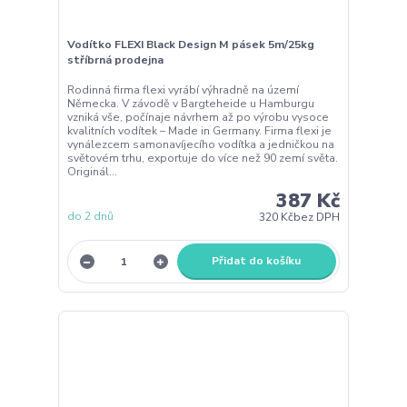
Vodítko FLEXI Black Design M pásek 5m/25kg
stříbrná prodejna
Rodinná firma flexi vyrábí výhradně na území
Německa. V závodě v Bargteheide u Hamburgu
vzniká vše, počínaje návrhem až po výrobu vysoce
kvalitních vodítek – Made in Germany. Firma flexi je
vynálezcem samonavíjecího vodítka a jedničkou na
světovém trhu, exportuje do více než 90 zemí světa.
Originál...
387 Kč
do 2 dnů
320 Kč
bez DPH
Přidat do košíku