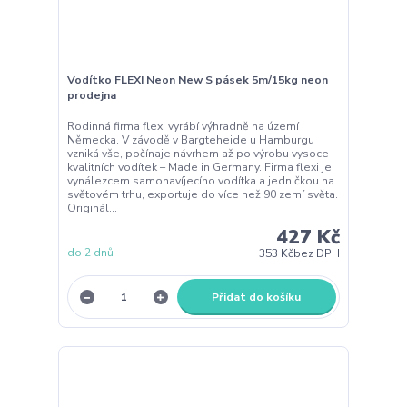
Vodítko FLEXI Neon New S pásek 5m/15kg neon
prodejna
Rodinná firma flexi vyrábí výhradně na území
Německa. V závodě v Bargteheide u Hamburgu
vzniká vše, počínaje návrhem až po výrobu vysoce
kvalitních vodítek – Made in Germany. Firma flexi je
vynálezcem samonavíjecího vodítka a jedničkou na
světovém trhu, exportuje do více než 90 zemí světa.
Originál...
427 Kč
do 2 dnů
353 Kč
bez DPH
Přidat do košíku