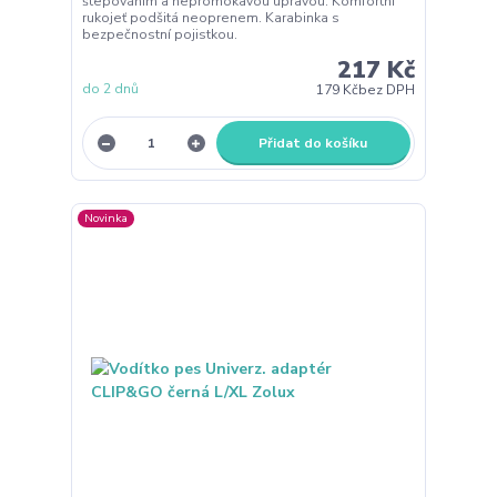
štepováním a nepromokavou úpravou. Komfortní
rukojeť podšitá neoprenem. Karabinka s
bezpečnostní pojistkou.
217 Kč
do 2 dnů
179 Kč
bez DPH
Přidat do košíku
Novinka