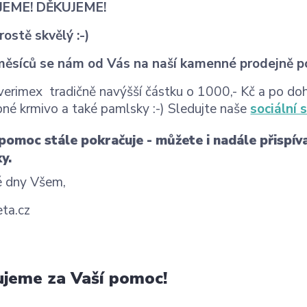
JEME! DĚKUJEME!
rostě skvělý :-)
měsíců se nám od Vás na naší kamenné prodejně p
erimex tradičně navýšší částku o 1000,- Kč a po do
né krmivo a také pamlsky :-) Sledujte naše
sociální s
pomoc stále pokračuje - m
ůžete i nadále přispí
y.
é dny Všem,
ta.cz
jeme za Vaší pomoc!