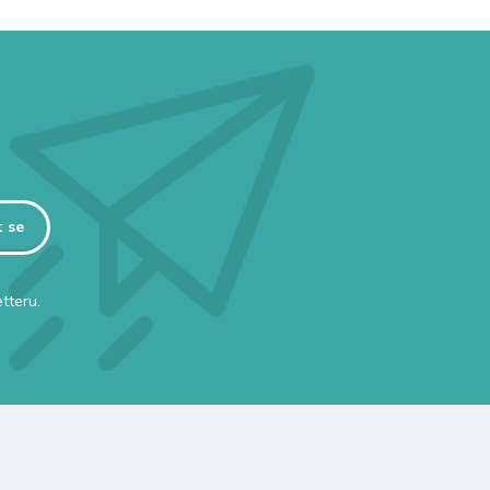
t se
tteru.