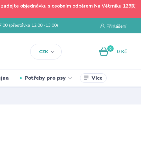
 - zadejte objednávku s osobním odběrem Na Větrníku 1290,
7:00 (přestávka 12:00 -13:00)
Přihlášení
0
0 Kč
CZK
Více
jna
Potřeby pro psy