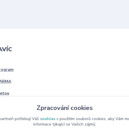
AVÍC
program
DARMA
četou
Zpracování cookies
artneři potřebují Váš
souhlas
s použitím souborů cookies, aby Vám mo
informace týkající se Vašich zájmů.