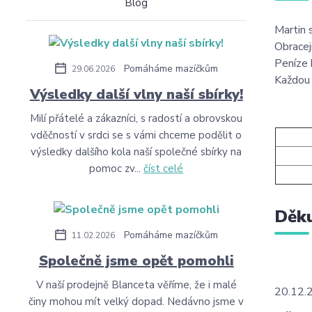
Blog
Martin 
Obracej
Peníze 
Pomáháme mazíčkům
29.06.2026
Každou 
Výsledky další vlny naší sbírky!
Milí přátelé a zákazníci, s radostí a obrovskou
vděčností v srdci se s vámi chceme podělit o
výsledky dalšího kola naší společné sbírky na
pomoc zv...
číst celé
Děku
Pomáháme mazíčkům
11.02.2026
Společně jsme opět pomohli
V naší prodejně Blanceta věříme, že i malé
20.12.
činy mohou mít velký dopad. Nedávno jsme v