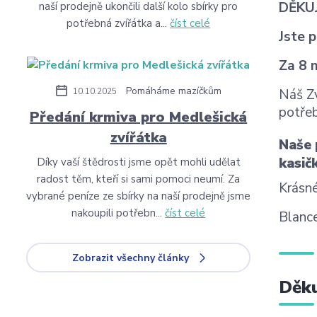
DĚKU
naší prodejně ukončili další kolo sbírky pro
potřebná zvířátka a...
číst celé
Jste p
Za 8 
Pomáháme mazíčkům
10.10.2025
Náš Zv
potřeb
Předání krmiva pro Medlešická
zvířátka
Naše 
kasičk
Díky vaší štědrosti jsme opět mohli udělat
radost těm, kteří si sami pomoci neumí. Za
Krásn
vybrané peníze ze sbírky na naší prodejně jsme
nakoupili potřebn...
číst celé
Blance
Zobrazit všechny články
Děku