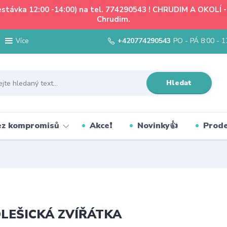
řestávka 12:00 -14:00) na tel. 774290543 ! CHRUDIM A OKOLÍ
Chrudim.
+420774290543
PO - PÁ 8:00 - 1
Více
Hledat
bez kompromisů
Akce❗
Novinky👍
Prode
LEŠICKÁ ZVÍŘÁTKA