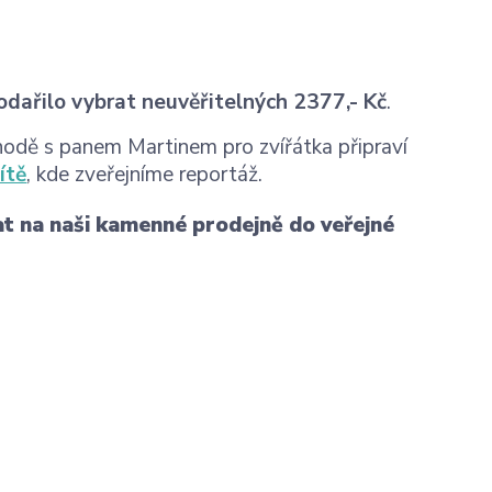
odařilo vybrat neuvěřitelných
2377,- Kč
.
hodě s panem Martinem pro zvířátka připraví
ítě
, kde zveřejníme reportáž.
vat na naši kamenné prodejně do veřejné