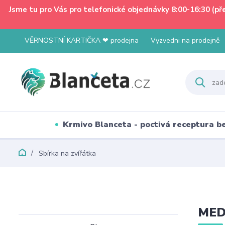
Jsme tu pro Vás pro telefonické objednávky 8:00-16:30 (p
VĚRNOSTNÍ KARTIČKA ❤ prodejna
Vyzvedni na prodejně
Krmivo Blanceta - poctivá receptura 
Sbírka na zvířátka
MED