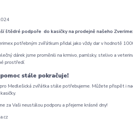
2024
aší štědré podpoře do kasičky na prodejně našeho Zverimex
rimex potřebným zvířátkum přidal jako vždy dar v hodnotě 100
lečný dárek jsme proměnili na krmivo, pamlsky, stelivo a veterinár
é prostředí.
pomoc stále pokračuje!
ro Medlešická zvířátka stále potřebujeme. Můžete přispět i na
 kasičky.
e za Vaši neustálou podporu a přejeme krásné dny!
a.cz