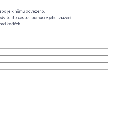
nebo je k němu dovezeno.
tedy touto cestou pomoci v jeho snažení.
aci kočiček.