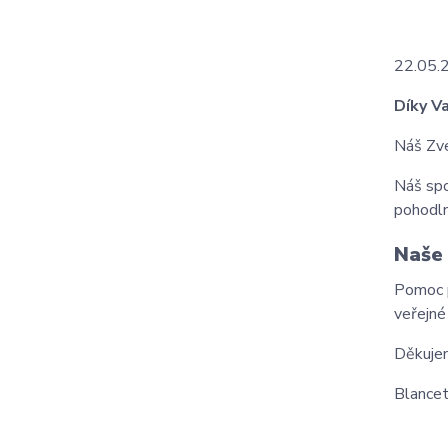
22.05.
Díky V
Náš Zve
Náš spo
pohodln
Naše 
Pomoc p
veřejné
Děkujem
Blancet