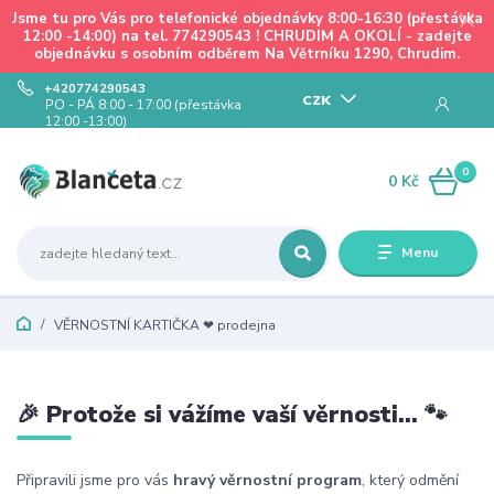
Jsme tu pro Vás pro telefonické objednávky 8:00-16:30 (přestávka
12:00 -14:00) na tel. 774290543 ! CHRUDIM A OKOLÍ - zadejte
objednávku s osobním odběrem Na Větrníku 1290, Chrudim.
+420774290543
CZK
PO - PÁ 8:00 - 17:00 (přestávka
12:00 -13:00)
0
0 Kč
Menu
VĚRNOSTNÍ KARTIČKA ❤ prodejna
🎉 Protože si vážíme vaší věrnosti... 🐾
Připravili jsme pro vás
hravý věrnostní program
, který odmění