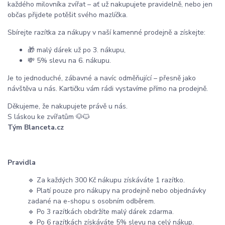
každého milovníka zvířat –⁠ ať už nakupujete pravidelně, nebo jen
občas přijdete potěšit svého mazlíčka.
Sbírejte razítka za nákupy v naší kamenné prodejně a získejte:
🎁 malý dárek už po 3. nákupu,
💸 5% slevu na 6. nákupu.
Je to jednoduché, zábavné a navíc odměňující – přesně jako
návštěva u nás. Kartičku vám rádi vystavíme přímo na prodejně.
Děkujeme, že nakupujete právě u nás.
S láskou ke zvířatům 🐶🐱
Tým Blanceta.cz
Pravidla
🔹 Za každých 300 Kč nákupu získáváte 1 razítko.
🔹 Platí pouze pro nákupy na prodejně nebo objednávky
zadané na e-shopu s osobním odběrem.
🔹 Po 3 razítkách obdržíte malý dárek zdarma.
🔹 Po 6 razítkách získáváte 5% slevu na celý nákup.