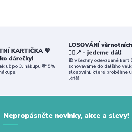
LOSOVÁNÍ věrnotních
NÍ KARTIČKA 💚
🤸‍♀️📍 - jedeme dál!
ako dárečky!
🎡 Všechny odevzdané karti
ek už po 3. nákupu 💸 5%
schováváme do dalšího vel
 nákupu.
slosování, které proběhne u
létě!
Nepropásněte novinky, akce a slevy!