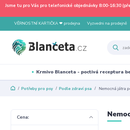
Jsme tu pro Vás pro telefonické objednávky 8:00-16:30 (p
VĚRNOSTNÍ KARTIČKA ❤ prodejna
Vyzvedni na prodejně
Krmivo Blanceta - poctivá receptura 
Potřeby pro psy
Podle zdraví psa
Nemocná játra p
Nemocn
Cena: