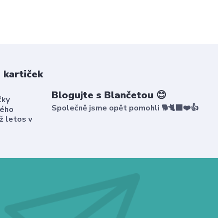
 kartiček
Blogujte s Blančetou 😊
čky
Společně jsme opět pomohli 🐕🐈‍⬛❤️👍
kého
ž letos v