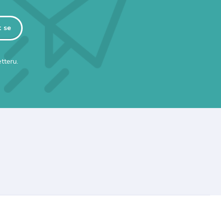
t se
tteru.