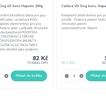
 Dog GF konz Hepatic 200g
Calibra VD Dog konz. Hepa
rinární bezobilná dieta pro psy -
Kompletní dietní krmivo pro p
ní jater, receptura Krůtí
použití: Podpora jaterní funk
letní dietní krmivo pro psy -
chronické jaterní
funkce jater v případě chronické
nedostatečnosti Balení:
nedostatečnosti.PODPORA
ATERZDRAVÍ STŘEVNÍ
ÓRYPODPORA IMUNITY,
IDAČNÍ VLASTNOSTIBEZ
lmi vhodné jako podpora ...
82 Kč
do 2 dnů
73 Kč
bez DPH
92
Přidat do košíku
Přidat do