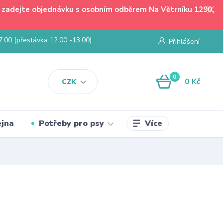
 - zadejte objednávku s osobním odběrem Na Větrníku 1290,
7:00 (přestávka 12:00 -13:00)
Přihlášení
0
0 Kč
CZK
Více
jna
Potřeby pro psy