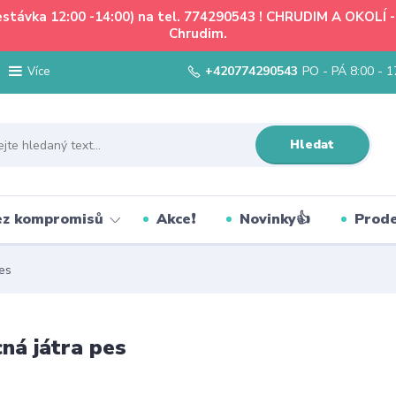
řestávka 12:00 -14:00) na tel. 774290543 ! CHRUDIM A OKOLÍ
Chrudim.
+420774290543
PO - PÁ 8:00 - 1
Více
Hledat
bez kompromisů
Akce❗
Novinky👍
Prode
es
á játra pes