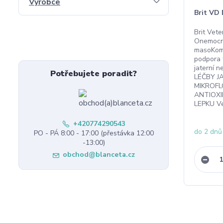
Výrobce
Brit VD
Brit Vete
Onemocně
masoKomp
podpora 
jaterní 
Potřebujete poradit?
LÉČBY J
MIKROFL
ANTIOX
LEPKU Ve
+420774290543
do 2 dnů
PO - PÁ 8:00 - 17:00 (přestávka 12:00
-13:00)
obchod@blanceta.cz