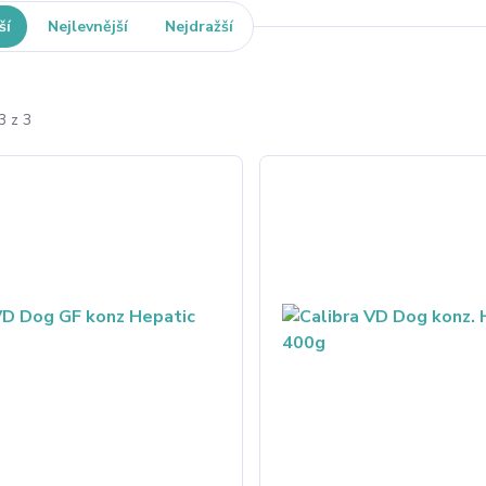
ší
Nejlevnější
Nejdražší
3 z 3