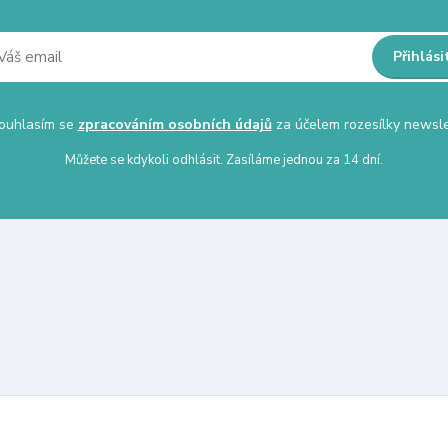
Přihlási
uhlasím se
zpracováním osobních údajů
za účelem rozesílky newsle
Můžete se kdykoli odhlásit. Zasíláme jednou za 14 dní.