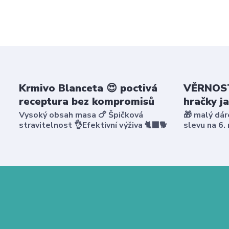
Krmivo Blanceta 😍 poctivá
VĚRNOST
receptura bez kompromisů
hračky j
Vysoký obsah masa 🍗 Špičková
🎁 malý dár
stravitelnost 👌Efektivní výživa 🐈‍⬛🐕
slevu na 6.