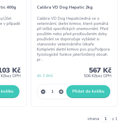
tic 400g
Calibra VD Dog Hepatic 2kg
sy.Účel
Calibra VD Dog HepaticJedná se o
ce v případě
veterinární, dietní krmivo, které pomáhá
při léčbě specifických onemocnění. Před
použitím nebo před prodloužením doby
používání se doporučuje vyžádat si
stanovisko veterinárního lékaře.
Kompletní dietní krmivo pso psy.Podpora
fyziologické funkce jaterSnížený obsah
pr...
103 Kč
567 Kč
do 2 dnů
 Kč
bez DPH
506 Kč
bez DPH
 košíku
Přidat do košíku
strana
z 1