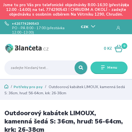
Jsme tu pro Vás pro telefonické objednávky 8:00-16:30 (přestávka
12:00 -14:00) na tel. 774290543 ! CHRUDIM A OKOLÍ - zadejte
objednávku s osobním odběrem Na Větrníku 1290, Chrudim.
+420774290543
CZK
PO - PÁ 8:00 - 17:00 (přestávka
12:00 -13:00)
0
0 Kč
Menu
Potřeby pro psy
Outdoorový kabátek LIMOUX, kamenná šedá
S: 36cm, hruď: 56-64cm, krk: 26-38cm
Outdoorový kabátek LIMOUX,
kamenná šedá S: 36cm, hruď: 56-64cm,
krk: 26-38cm