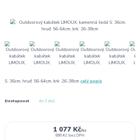
S: 36cm, hruď: 56-64cm, krk: 26-38cm
celý popis
Dostupnost
do 2 dnů
1 077 Kč
/
ks
890 Kč
bez DPH