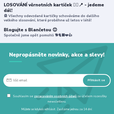
LOSOVÁNÍ věrnotních kartiček 🤸‍♀️📍 - jedeme
dál!
🎡 Všechny odevzdané kartičky schováváme do dalšího
velkého slosování, které proběhne už letos v létě!
Blogujte s Blančetou 😊
Společně jsme opět pomohli 🐕🐈‍⬛❤️👍
Nepropásněte novinky, akce a slevy!
Přihlásit se
Souhlasím se
zpracováním osobních údajů
za účelem rozesílky
newsletteru.
Můžete se kdykoli odhlásit. Zasíláme jednou za 14 dní.