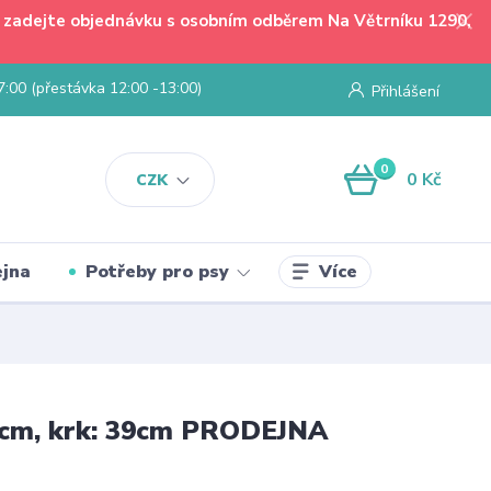
 - zadejte objednávku s osobním odběrem Na Větrníku 1290,
7:00 (přestávka 12:00 -13:00)
Přihlášení
0
0 Kč
CZK
Více
jna
Potřeby pro psy
54cm, krk: 39cm PRODEJNA