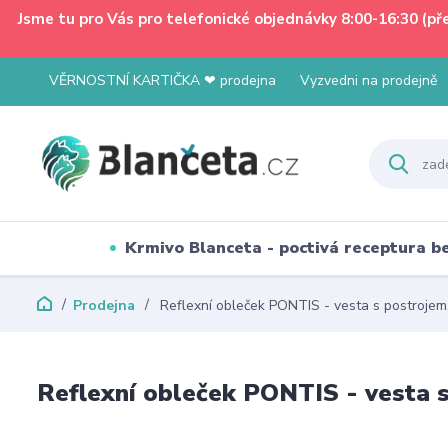
Jsme tu pro Vás pro telefonické objednávky 8:00-16:30 (p
VĚRNOSTNÍ KARTIČKA ❤ prodejna
Vyzvedni na prodejně
Krmivo Blanceta - poctivá receptura 
Prodejna
Reflexní obleček PONTIS - vesta s postrojem
Reflexní obleček PONTIS - vesta 