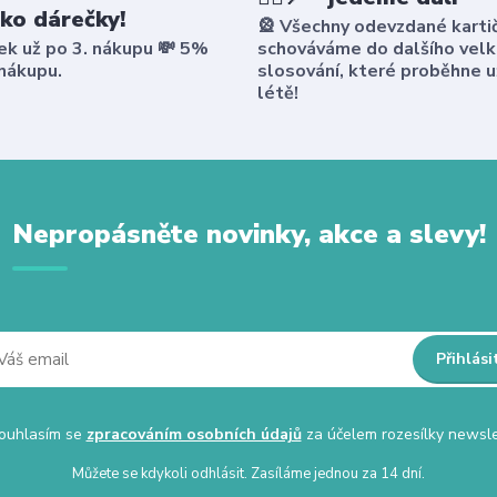
ako dárečky!
🎡 Všechny odevzdané karti
ek už po 3. nákupu 💸 5%
schováváme do dalšího vel
 nákupu.
slosování, které proběhne u
létě!
Nepropásněte novinky, akce a slevy!
Přihlási
uhlasím se
zpracováním osobních údajů
za účelem rozesílky newsle
Můžete se kdykoli odhlásit. Zasíláme jednou za 14 dní.