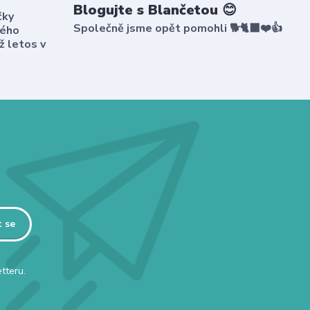
Blogujte s Blančetou 😊
čky
Společně jsme opět pomohli 🐕🐈‍⬛❤️👍
kého
ž letos v
t se
tteru.