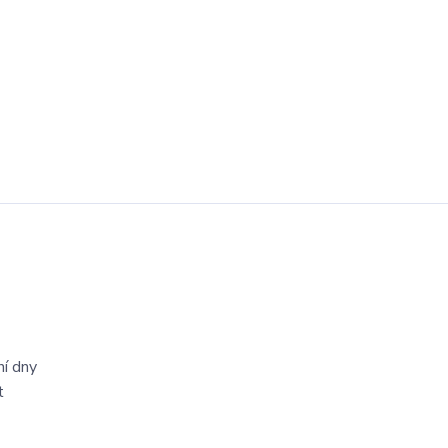
ní dny
t