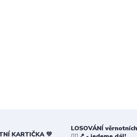
LOSOVÁNÍ věrnotních
NÍ KARTIČKA 💚
🤸‍♀️📍 - jedeme dál!