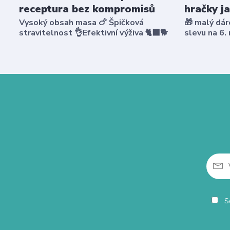
receptura bez kompromisů
hračky j
Vysoký obsah masa 🍗 Špičková
🎁 malý dár
stravitelnost 👌Efektivní výživa 🐈‍⬛🐕
slevu na 6.
So