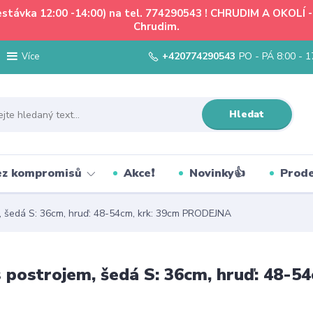
řestávka 12:00 -14:00) na tel. 774290543 ! CHRUDIM A OKOLÍ
Chrudim.
+420774290543
PO - PÁ 8:00 - 1
Více
Hledat
bez kompromisů
Akce❗
Novinky👍
Prode
, šedá S: 36cm, hruď: 48-54cm, krk: 39cm PRODEJNA
s postrojem, šedá S: 36cm, hruď: 48-