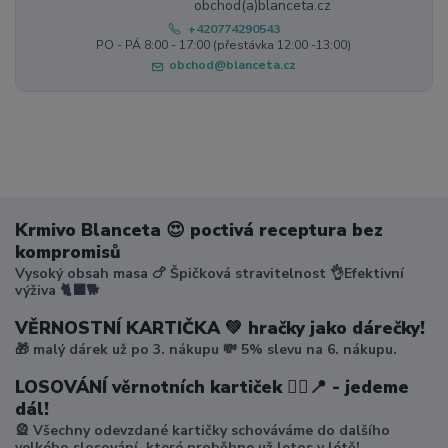
+420774290543
PO - PÁ 8:00 - 17:00 (přestávka 12:00 -13:00)
obchod@blanceta.cz
Krmivo Blanceta 😍 poctivá receptura bez
kompromisů
Vysoký obsah masa 🍗 Špičková stravitelnost 👌Efektivní
výživa 🐈‍⬛🐕
VĚRNOSTNÍ KARTIČKA 💚 hračky jako dárečky!
🎁 malý dárek už po 3. nákupu 💸 5% slevu na 6. nákupu.
LOSOVÁNÍ věrnotních kartiček 🤸‍♀️📍 - jedeme
dál!
🎡 Všechny odevzdané kartičky schováváme do dalšího
velkého slosování, které proběhne už letos v létě!