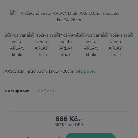
XXS:18cm, hruď:32cm, krk:24-26cm
celý popis
Dostupnost
do 2 dnů
686 Kč
/
ks
567 Kč
bez DPH