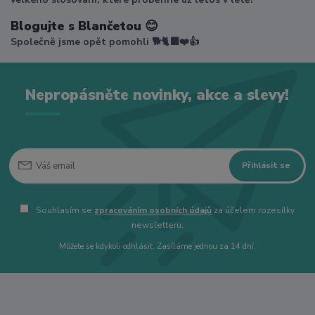
Blogujte s Blančetou 😊
Společně jsme opět pomohli 🐕🐈‍⬛❤️👍
Nepropásněte novinky, akce a slevy!
Přihlásit se
Souhlasím se
zpracováním osobních údajů
za účelem rozesílky
newsletteru.
Můžete se kdykoli odhlásit. Zasíláme jednou za 14 dní.