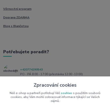
Věrnostní program
Doprava ZDARMA
Blog s Blančetou
Potřebujete poradit?
+420774290543
PO - PÁ 8:00 - 17:00 (přestávka 12:00 -13:00)
Zpracování cookies
obchod@blanceta.cz
Náš e-shop a partneři potřebují Váš
souhlas
s použitím souborů
cookies, aby Vám mohli zobrazovat informace týkající se Vašich
zájmů.