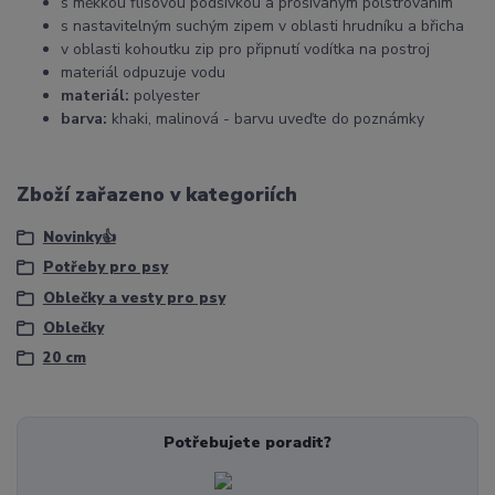
s měkkou flísovou podšívkou a prošívaným polstrováním
s nastavitelným suchým zipem v oblasti hrudníku a břicha
v oblasti kohoutku zip pro připnutí vodítka na postroj
materiál odpuzuje vodu
materiál:
polyester
barva:
khaki, malinová - barvu uveďte do poznámky
Zboží zařazeno v kategoriích
Novinky👍
Potřeby pro psy
Oblečky a vesty pro psy
Oblečky
20 cm
Potřebujete poradit?