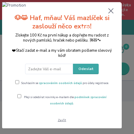
Jsme tu pro Vás pro telefonické objednávky 8:00-16:30 (přestávka
12:00 -14:00) na tel. 774290543 ! CHRUDIM A OKOLÍ - zadejte
objednávku s osobním odběrem Na Větrníku 1290, Chrudim.
🐶😺 Haf, mňau! Váš mazlíček si
zaslouží něco extra!
+420774290543
CZK
PO - PÁ 8:00 - 17:00 (přestávka
12:00 -13:00)
Získejte 100 Kč na první nákup a dopřejte mu radost z
nových pamlsků, hraček nebo pelíšku. 🎏🧸🐾
0
0 Kč
❤️Stačí zadat e-mail a my vám obratem pošleme slevový
kód!
Menu
Odeslat
Souhlasím se
zpracováním osobních údajů
pro účely registrace.
Potřeby pro psy
Prošívaná vesta ARLAY, khaki XXS:18cm,
hruď:32cm, krk:24-26cm
Přeji si odebírat novinky e-mailem dle
podmínek zpracování
osobních údajů
.
Prošívaná vesta ARLAY, khaki
Zavřít
XXS:18cm, hruď:32cm, krk:24-26cm