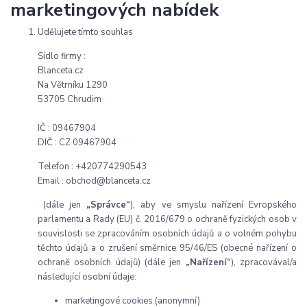
marketingových nabídek
Udělujete tímto souhlas
Sídlo firmy :
Blanceta.cz
Na Větrníku 1290
53705 Chrudim
IČ : 09467904
DIČ : CZ 09467904
Telefon : +420774290543
Email : obchod@blanceta.cz
(dále jen
„Správce“
), aby ve smyslu nařízení Evropského
parlamentu a Rady (EU) č. 2016/679 o ochraně fyzických osob v
souvislosti se zpracováním osobních údajů a o volném pohybu
těchto údajů a o zrušení směrnice 95/46/ES (obecné nařízení o
ochraně osobních údajů) (dále jen
„Nařízení“
), zpracovával/a
následující osobní údaje:
marketingové cookies (anonymní)