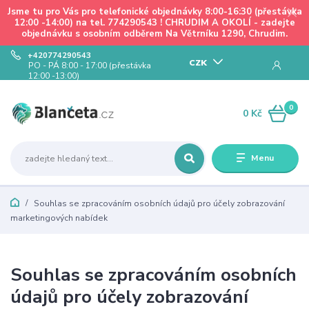
Jsme tu pro Vás pro telefonické objednávky 8:00-16:30 (přestávka
12:00 -14:00) na tel. 774290543 ! CHRUDIM A OKOLÍ - zadejte
objednávku s osobním odběrem Na Větrníku 1290, Chrudim.
+420774290543
CZK
PO - PÁ 8:00 - 17:00 (přestávka
12:00 -13:00)
0
0 Kč
Menu
Souhlas se zpracováním osobních údajů pro účely zobrazování
marketingových nabídek
Souhlas se zpracováním osobních
údajů pro účely zobrazování