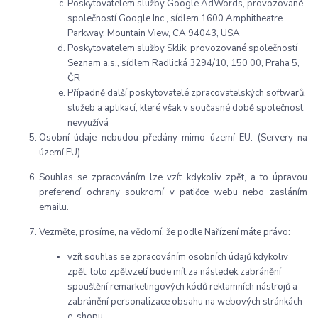
Poskytovatelem služby Google AdWords, provozované
společností Google Inc., sídlem 1600 Amphitheatre
Parkway, Mountain View, CA 94043, USA
Poskytovatelem služby Sklik, provozované společností
Seznam a.s., sídlem Radlická 3294/10, 150 00, Praha 5,
ČR
Případně další poskytovatelé zpracovatelských softwarů,
služeb a aplikací, které však v současné době společnost
nevyužívá
Osobní údaje nebudou předány mimo území EU. (Servery na
území EU)
Souhlas se zpracováním lze vzít kdykoliv zpět, a to úpravou
preferencí ochrany soukromí v patičce webu nebo zasláním
emailu.
Vezměte, prosíme, na vědomí, že podle Nařízení máte právo:
vzít souhlas se zpracováním osobních údajů kdykoliv
zpět, toto zpětvzetí bude mít za následek zabránění
spouštění remarketingových kódů reklamních nástrojů a
zabránění personalizace obsahu na webových stránkách
e-shopu