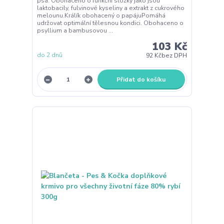
psa. Obohaceno o funkční složky jako jsou
laktobacily, fulvinové kyseliny a extrakt z cukrového
melounu.Králík obohacený o papájuPomáhá
udržovat optimální tělesnou kondici. Obohaceno o
psyllium a bambusovou ...
103 Kč
do 2 dnů
92 Kč
bez DPH
Přidat do košíku