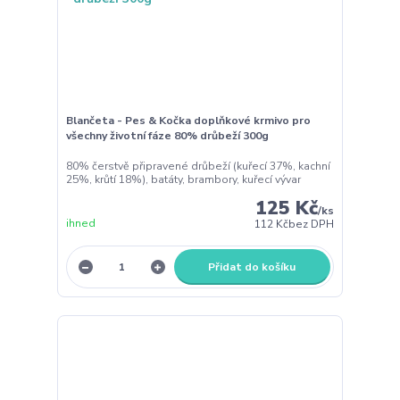
Blančeta - Pes & Kočka doplňkové krmivo pro
všechny životní fáze 80% drůbeží 300g
80% čerstvě připravené drůbeží (kuřecí 37%, kachní
25%, krůtí 18%), batáty, brambory, kuřecí vývar
125 Kč
/
ks
ihned
112 Kč
bez DPH
Přidat do košíku