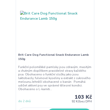
Brit Care Dog Functional Snack Endurance Lamb
150g
Funkční poloměkké pamlsky jsou zdravým, masitým
a chutným doplňkem pravidelné stravy každého
psa. Obohaceno o funkční složky jako jsou
laktobacily, fulvinové kyseliny a extrakt z cukrového
melounu.Jehněčí obohacené o banán Pomáhá
udržet aktivní psy ve správné tělesné kondici.
Obohaceno o L-karniti...
103 Kč
do 2 dnů
92 Kč
bez DPH