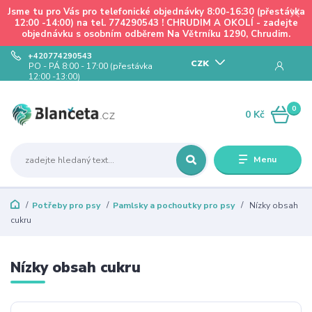
Jsme tu pro Vás pro telefonické objednávky 8:00-16:30 (přestávka
12:00 -14:00) na tel. 774290543 ! CHRUDIM A OKOLÍ - zadejte
objednávku s osobním odběrem Na Větrníku 1290, Chrudim.
+420774290543
CZK
PO - PÁ 8:00 - 17:00 (přestávka
12:00 -13:00)
0
0 Kč
Menu
Potřeby pro psy
Pamlsky a pochoutky pro psy
Nízky obsah
cukru
Nízky obsah cukru