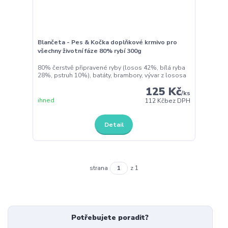
Blančeta - Pes & Kočka doplňkové krmivo pro
všechny životní fáze 80% rybí 300g
80% čerstvě připravené ryby (losos 42%, bílá ryba
28%, pstruh 10%), batáty, brambory, vývar z lososa
125 Kč
/
ks
ihned
112 Kč
bez DPH
Detail
strana
z 1
Potřebujete poradit?