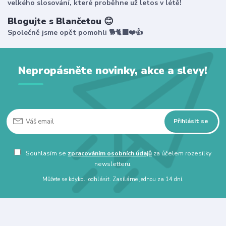
velkého slosování, které proběhne už letos v létě!
Blogujte s Blančetou 😊
Společně jsme opět pomohli 🐕🐈‍⬛❤️👍
Nepropásněte novinky, akce a slevy!
Přihlásit se
Souhlasím se
zpracováním osobních údajů
za účelem rozesílky
newsletteru.
Můžete se kdykoli odhlásit. Zasíláme jednou za 14 dní.