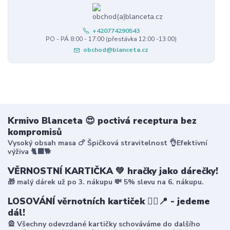
+420774290543
PO - PÁ 8:00 - 17:00 (přestávka 12:00 -13:00)
obchod@blanceta.cz
Krmivo Blanceta 😍 poctivá receptura bez
kompromisů
Vysoký obsah masa 🍗 Špičková stravitelnost 👌Efektivní
výživa 🐈‍⬛🐕
VĚRNOSTNÍ KARTIČKA 💚 hračky jako dárečky!
🎁 malý dárek už po 3. nákupu 💸 5% slevu na 6. nákupu.
LOSOVÁNÍ věrnotních kartiček 🤸‍♀️📍 - jedeme
dál!
🎡 Všechny odevzdané kartičky schováváme do dalšího