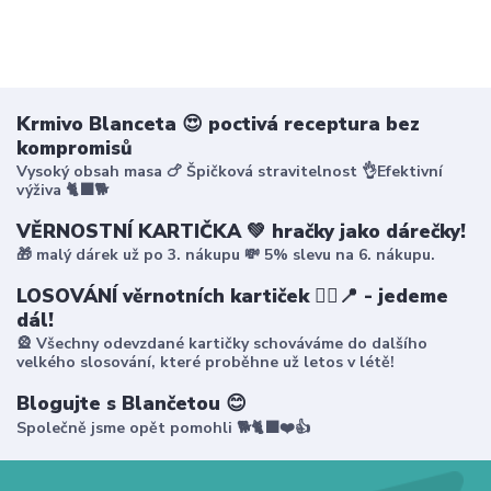
Krmivo Blanceta 😍 poctivá receptura bez
kompromisů
Vysoký obsah masa 🍗 Špičková stravitelnost 👌Efektivní
výživa 🐈‍⬛🐕
VĚRNOSTNÍ KARTIČKA 💚 hračky jako dárečky!
🎁 malý dárek už po 3. nákupu 💸 5% slevu na 6. nákupu.
LOSOVÁNÍ věrnotních kartiček 🤸‍♀️📍 - jedeme
dál!
🎡 Všechny odevzdané kartičky schováváme do dalšího
velkého slosování, které proběhne už letos v létě!
Blogujte s Blančetou 😊
Společně jsme opět pomohli 🐕🐈‍⬛❤️👍