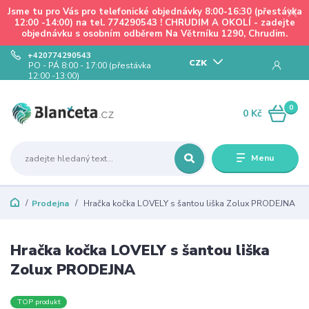
Jsme tu pro Vás pro telefonické objednávky 8:00-16:30 (přestávka
12:00 -14:00) na tel. 774290543 ! CHRUDIM A OKOLÍ - zadejte
objednávku s osobním odběrem Na Větrníku 1290, Chrudim.
+420774290543
CZK
PO - PÁ 8:00 - 17:00 (přestávka
12:00 -13:00)
0
0 Kč
Menu
Prodejna
Hračka kočka LOVELY s šantou liška Zolux PRODEJNA
Hračka kočka LOVELY s šantou liška
Zolux PRODEJNA
TOP produkt