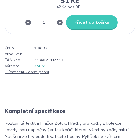
51 Kč
42 Kč
bez DPH
Přidat do košíku
Číslo
104132
produktu:
EAN kód:
3336025807230
Výrobce:
Zolux
Hlídat cenu / dostupnost
Kompletní specifikace
Roztomilá textilní hračka Zolux. Hračky pro kočky z kolekce
Lovely jsou naplněny šantou kočičí, kterou všechny kočky milují.
Nadšení ze hry bude trvat celé hodiny. Pytlíček se zvířecím