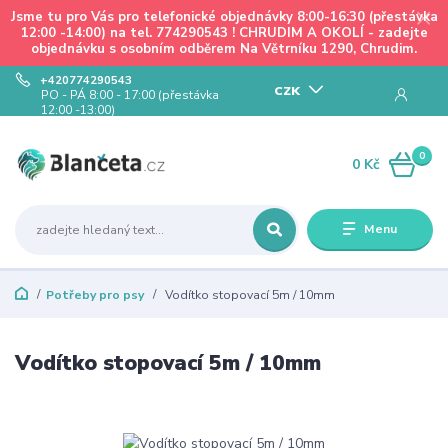
Jsme tu pro Vás pro telefonické objednávky 8:00-16:30 (přestávka
12:00 -14:00) na tel. 774290543 ! CHRUDIM A OKOLÍ - zadejte
objednávku s osobním odběrem Na Větrníku 1290, Chrudim.
+420774290543
CZK
PO - PÁ 8:00 - 17:00 (přestávka
12:00 -13:00)
0
0 Kč
Menu
Potřeby pro psy
Vodítko stopovací 5m / 10mm
Vodítko stopovací 5m / 10mm