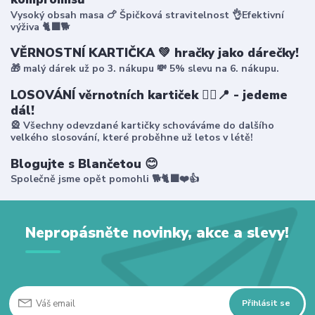
Vysoký obsah masa 🍗 Špičková stravitelnost 👌Efektivní
výživa 🐈‍⬛🐕
VĚRNOSTNÍ KARTIČKA 💚 hračky jako dárečky!
🎁 malý dárek už po 3. nákupu 💸 5% slevu na 6. nákupu.
LOSOVÁNÍ věrnotních kartiček 🤸‍♀️📍 - jedeme
dál!
🎡 Všechny odevzdané kartičky schováváme do dalšího
velkého slosování, které proběhne už letos v létě!
Blogujte s Blančetou 😊
Společně jsme opět pomohli 🐕🐈‍⬛❤️👍
Nepropásněte novinky, akce a slevy!
Přihlásit se