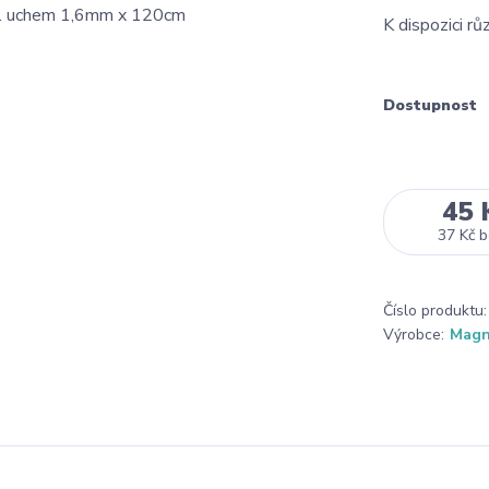
K dispozici rů
Dostupnost
45 
37 Kč
b
Číslo produktu:
Výrobce:
Mag