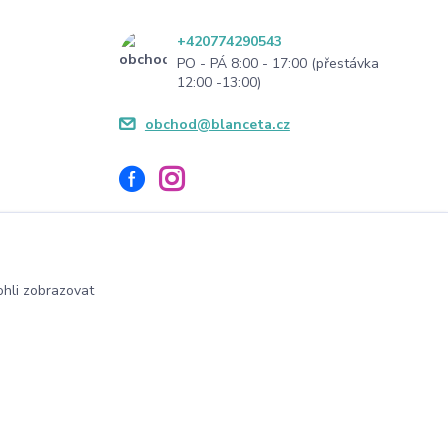
+420774290543
PO - PÁ 8:00 - 17:00 (přestávka
12:00 -13:00)
obchod@blanceta.cz
hli zobrazovat
Vytvořeno na
Eshop-rychle.cz