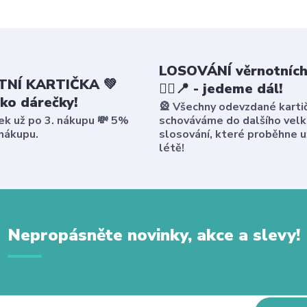
LOSOVÁNÍ věrnotních
NÍ KARTIČKA 💚
🤸‍♀️📍 - jedeme dál!
ako dárečky!
🎡 Všechny odevzdané karti
ek už po 3. nákupu 💸 5%
schováváme do dalšího vel
 nákupu.
slosování, které proběhne u
létě!
Nepropásněte novinky, akce a slevy!