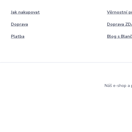
Jak nakupovat
Věrnostní 
Doprava
Doprava Z
Platba
Blog s Blan
Náš e-shop a p
Copyright 2022 Blanceta.cz. Všechna práva vyhrazena.