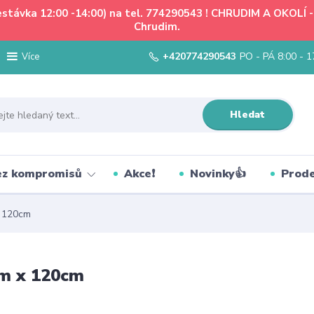
řestávka 12:00 -14:00) na tel. 774290543 ! CHRUDIM A OKOLÍ
Chrudim.
+420774290543
PO - PÁ 8:00 - 1
Více
Hledat
bez kompromisů
Akce❗
Novinky👍
Prode
x 120cm
mm x 120cm