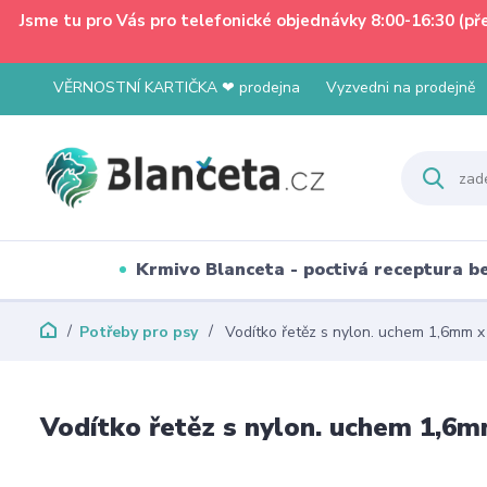
Jsme tu pro Vás pro telefonické objednávky 8:00-16:30 (p
VĚRNOSTNÍ KARTIČKA ❤ prodejna
Vyzvedni na prodejně
Krmivo Blanceta - poctivá receptura 
Potřeby pro psy
Vodítko řetěz s nylon. uchem 1,6mm 
Vodítko řetěz s nylon. uchem 1,6