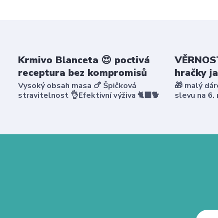
Krmivo Blanceta 😍 poctivá
VĚRNOST
receptura bez kompromisů
hračky j
Vysoký obsah masa 🍗 Špičková
🎁 malý dár
stravitelnost 👌Efektivní výživa 🐈‍⬛🐕
slevu na 6.