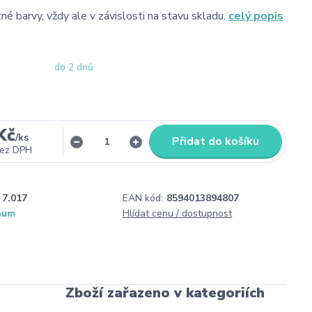
zné barvy, vždy ale v závislosti na stavu skladu.
celý popis
do 2 dnů
Kč
/
ks
Přidat do košíku
ez DPH
7.017
EAN kód:
8594013894807
num
Hlídat cenu / dostupnost
Zboží zařazeno v kategoriích