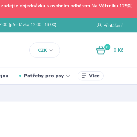
 - zadejte objednávku s osobním odběrem Na Větrníku 1290,
7:00 (přestávka 12:00 -13:00)
Přihlášení
0
0 Kč
CZK
Více
jna
Potřeby pro psy