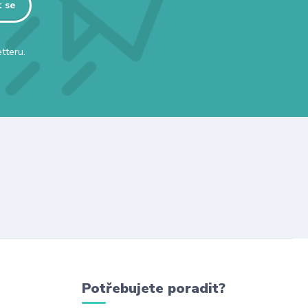
t se
tteru.
Potřebujete poradit?