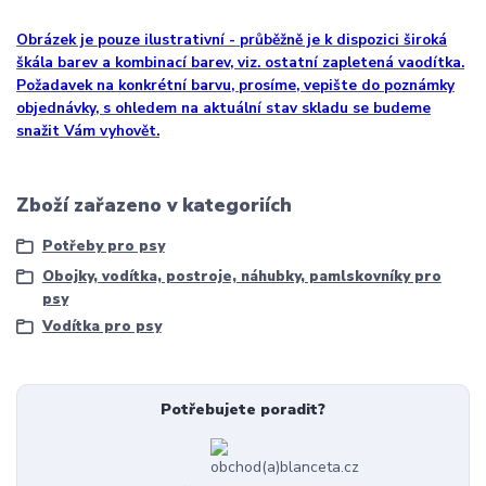
Obrázek je pouze ilustrativní - průběžně je k dispozici široká
škála barev a kombinací barev, viz. ostatní zapletená vaodítka.
Požadavek na konkrétní barvu, prosíme, vepište do poznámky
objednávky, s ohledem na aktuální stav skladu se budeme
snažit Vám vyhovět.
Zboží zařazeno v kategoriích
Potřeby pro psy
Obojky, vodítka, postroje, náhubky, pamlskovníky pro
psy
Vodítka pro psy
Potřebujete poradit?