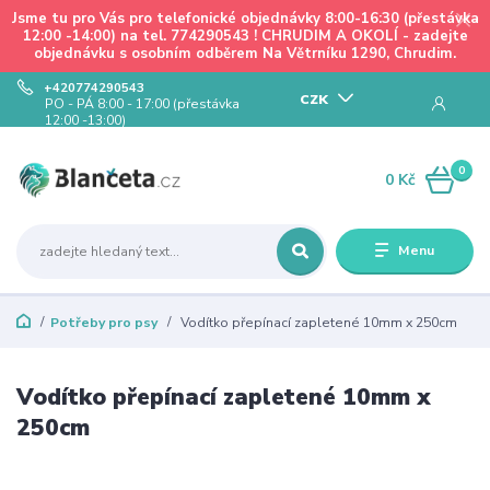
Jsme tu pro Vás pro telefonické objednávky 8:00-16:30 (přestávka
12:00 -14:00) na tel. 774290543 ! CHRUDIM A OKOLÍ - zadejte
objednávku s osobním odběrem Na Větrníku 1290, Chrudim.
+420774290543
CZK
PO - PÁ 8:00 - 17:00 (přestávka
12:00 -13:00)
0
0 Kč
Menu
Potřeby pro psy
Vodítko přepínací zapletené 10mm x 250cm
Vodítko přepínací zapletené 10mm x
250cm