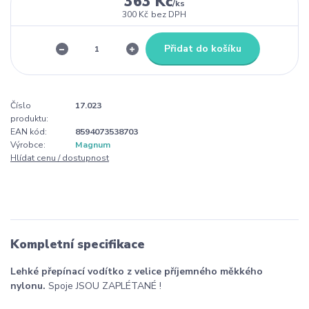
363 Kč
/
ks
300 Kč
bez DPH
Přidat do košíku
Číslo
17.023
produktu:
EAN kód:
8594073538703
Výrobce:
Magnum
Hlídat cenu / dostupnost
Kompletní specifikace
Lehké přepínací vodítko z velice příjemného měkkého
nylonu.
Spoje JSOU ZAPLÉTANÉ !