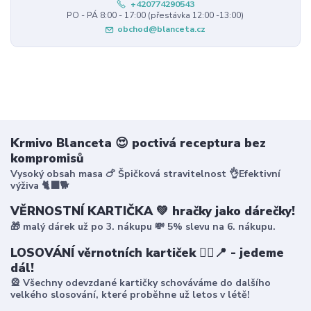
+420774290543
PO - PÁ 8:00 - 17:00 (přestávka 12:00 -13:00)
obchod@blanceta.cz
Krmivo Blanceta 😍 poctivá receptura bez
kompromisů
Vysoký obsah masa 🍗 Špičková stravitelnost 👌Efektivní
výživa 🐈‍⬛🐕
VĚRNOSTNÍ KARTIČKA 💚 hračky jako dárečky!
🎁 malý dárek už po 3. nákupu 💸 5% slevu na 6. nákupu.
LOSOVÁNÍ věrnotních kartiček 🤸‍♀️📍 - jedeme
dál!
🎡 Všechny odevzdané kartičky schováváme do dalšího
velkého slosování, které proběhne už letos v létě!