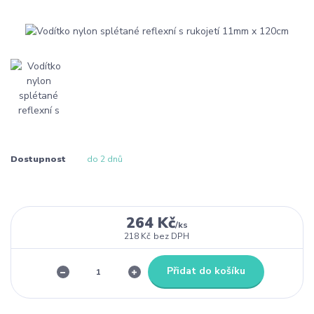
Dostupnost
do 2 dnů
264 Kč
/
ks
218 Kč
bez DPH
Přidat do košíku