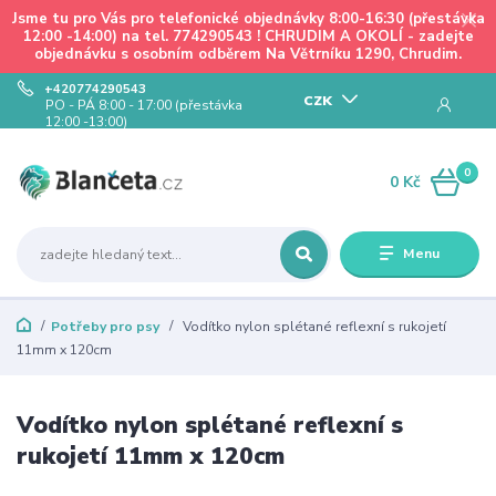
Jsme tu pro Vás pro telefonické objednávky 8:00-16:30 (přestávka
12:00 -14:00) na tel. 774290543 ! CHRUDIM A OKOLÍ - zadejte
objednávku s osobním odběrem Na Větrníku 1290, Chrudim.
+420774290543
CZK
PO - PÁ 8:00 - 17:00 (přestávka
12:00 -13:00)
0
0 Kč
Menu
Potřeby pro psy
Vodítko nylon splétané reflexní s rukojetí
11mm x 120cm
Vodítko nylon splétané reflexní s
rukojetí 11mm x 120cm