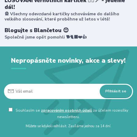
LOSOVÁNÍ věrnotních kartiček 🤸‍♀️📍 - jedeme
dál!
🎡 Všechny odevzdané kartičky schováváme do dalšího
velkého slosování, které proběhne už letos v létě!
Blogujte s Blančetou 😊
Společně jsme opět pomohli 🐕🐈‍⬛❤️👍
Nepropásněte novinky, akce a slevy!
Přihlásit se
Souhlasím se
zpracováním osobních údajů
za účelem rozesílky
newsletteru.
Můžete se kdykoli odhlásit. Zasíláme jednou za 14 dní.