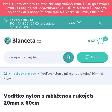
Jsme tu pro Vás pro telefonické objednávky 8:00-16:30 (přestávka
12:00 -14:00) na tel. 774290543 ! CHRUDIM A OKOLÍ - zadejte
objednávku s osobním odběrem Na Větrníku 1290, Chrudim.
+420774290543
CZK
PO - PÁ 8:00 - 17:00 (přestávka
12:00 -13:00)
0
0 Kč
Menu
Potřeby pro psy
Vodítko nylon s měkčenou rukojetí 20mm x
60cm
Vodítko nylon s měkčenou rukojetí
20mm x 60cm