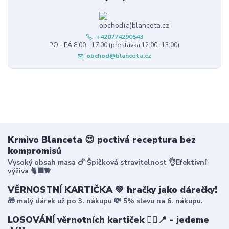
+420774290543
PO - PÁ 8:00 - 17:00 (přestávka 12:00 -13:00)
obchod@blanceta.cz
Krmivo Blanceta 😍 poctivá receptura bez
kompromisů
Vysoký obsah masa 🍗 Špičková stravitelnost 👌Efektivní
výživa 🐈‍⬛🐕
VĚRNOSTNÍ KARTIČKA 💚 hračky jako dárečky!
🎁 malý dárek už po 3. nákupu 💸 5% slevu na 6. nákupu.
LOSOVÁNÍ věrnotních kartiček 🤸‍♀️📍 - jedeme