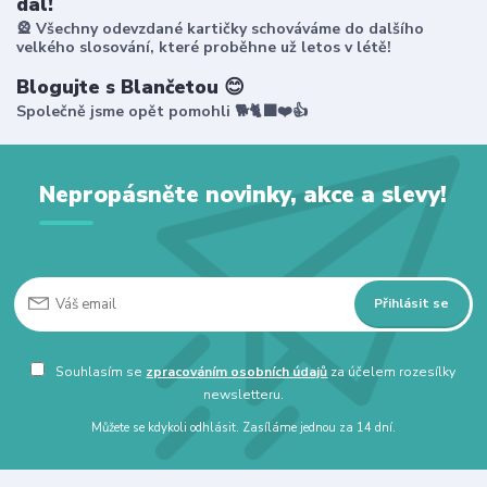
dál!
🎡 Všechny odevzdané kartičky schováváme do dalšího
velkého slosování, které proběhne už letos v létě!
Blogujte s Blančetou 😊
Společně jsme opět pomohli 🐕🐈‍⬛❤️👍
Nepropásněte novinky, akce a slevy!
Přihlásit se
Souhlasím se
zpracováním osobních údajů
za účelem rozesílky
newsletteru.
Můžete se kdykoli odhlásit. Zasíláme jednou za 14 dní.