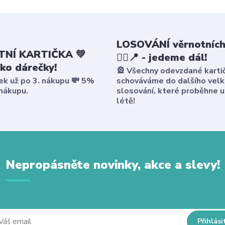
LOSOVÁNÍ věrnotních
NÍ KARTIČKA 💚
🤸‍♀️📍 - jedeme dál!
ako dárečky!
🎡 Všechny odevzdané karti
ek už po 3. nákupu 💸 5%
schováváme do dalšího vel
 nákupu.
slosování, které proběhne u
létě!
Nepropásněte novinky, akce a slevy!
Přihlási