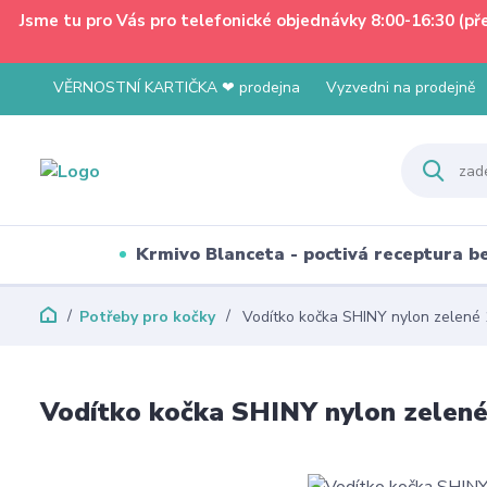
Jsme tu pro Vás pro telefonické objednávky 8:00-16:30 (p
VĚRNOSTNÍ KARTIČKA ❤ prodejna
Vyzvedni na prodejně
Krmivo Blanceta - poctivá receptura 
Potřeby pro kočky
Vodítko kočka SHINY nylon zelené
Vodítko kočka SHINY nylon zelen