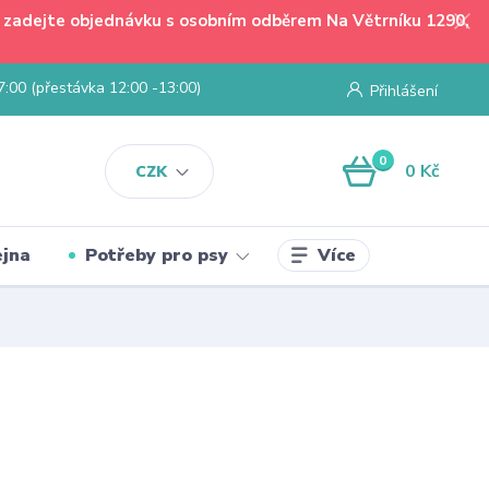
 - zadejte objednávku s osobním odběrem Na Větrníku 1290,
7:00 (přestávka 12:00 -13:00)
Přihlášení
0
0 Kč
CZK
Více
jna
Potřeby pro psy