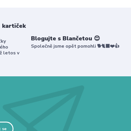
 kartiček
Blogujte s Blančetou 😊
čky
Společně jsme opět pomohli 🐕🐈‍⬛❤️👍
kého
ž letos v
t se