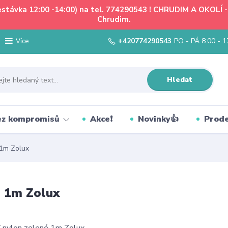
řestávka 12:00 -14:00) na tel. 774290543 ! CHRUDIM A OKOLÍ
Chrudim.
+420774290543
PO - PÁ 8:00 - 1
Více
Hledat
bez kompromisů
Akce❗
Novinky👍
Prode
 1m Zolux
é 1m Zolux