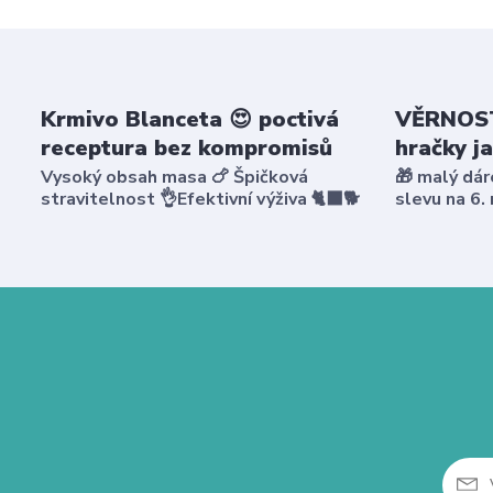
Krmivo Blanceta 😍 poctivá
VĚRNOST
receptura bez kompromisů
hračky j
Vysoký obsah masa 🍗 Špičková
🎁 malý dár
stravitelnost 👌Efektivní výživa 🐈‍⬛🐕
slevu na 6.