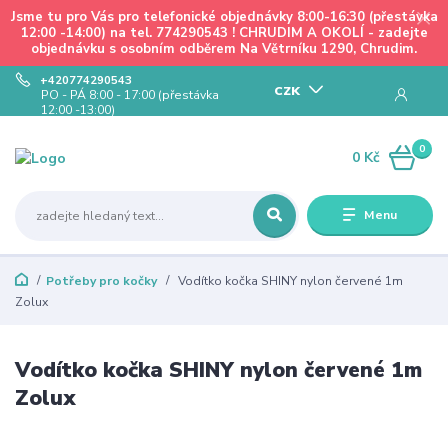
Jsme tu pro Vás pro telefonické objednávky 8:00-16:30 (přestávka
12:00 -14:00) na tel. 774290543 ! CHRUDIM A OKOLÍ - zadejte
objednávku s osobním odběrem Na Větrníku 1290, Chrudim.
+420774290543
CZK
PO - PÁ 8:00 - 17:00 (přestávka
12:00 -13:00)
0
0 Kč
Menu
Potřeby pro kočky
Vodítko kočka SHINY nylon červené 1m
Zolux
Vodítko kočka SHINY nylon červené 1m
Zolux