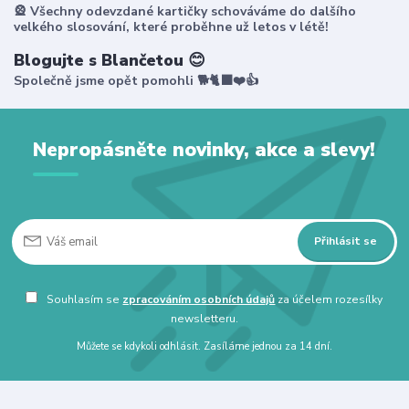
🎡 Všechny odevzdané kartičky schováváme do dalšího
velkého slosování, které proběhne už letos v létě!
Blogujte s Blančetou 😊
Společně jsme opět pomohli 🐕🐈‍⬛❤️👍
Nepropásněte novinky, akce a slevy!
Přihlásit se
Souhlasím se
zpracováním osobních údajů
za účelem rozesílky
newsletteru.
Můžete se kdykoli odhlásit. Zasíláme jednou za 14 dní.