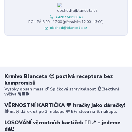
+420774290543
PO - PÁ 8:00 - 17:00 (přestávka 12:00 -13:00)
obchod@blanceta.cz
Krmivo Blanceta 😍 poctivá receptura bez
kompromisů
Vysoký obsah masa 🍗 Špičková stravitelnost 👌Efektivní
výživa 🐈‍⬛🐕
VĚRNOSTNÍ KARTIČKA 💚 hračky jako dárečky!
🎁 malý dárek už po 3. nákupu 💸 5% slevu na 6. nákupu.
LOSOVÁNÍ věrnotních kartiček 🤸‍♀️📍 - jedeme
dál!