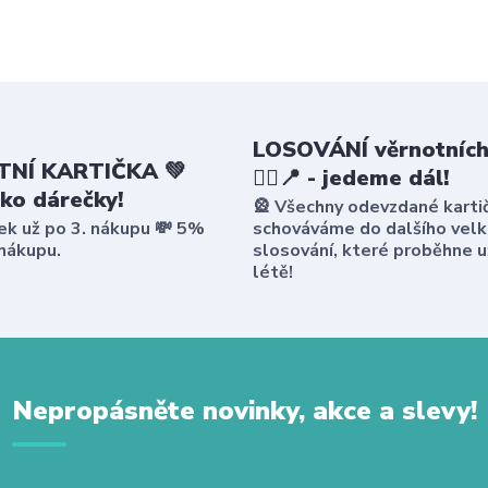
LOSOVÁNÍ věrnotních
NÍ KARTIČKA 💚
🤸‍♀️📍 - jedeme dál!
ako dárečky!
🎡 Všechny odevzdané karti
ek už po 3. nákupu 💸 5%
schováváme do dalšího vel
 nákupu.
slosování, které proběhne u
létě!
Nepropásněte novinky, akce a slevy!