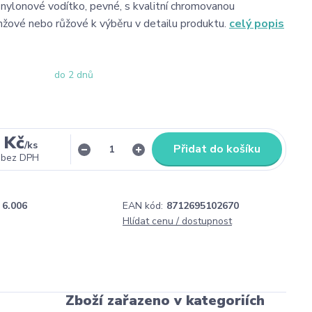
í nylonové vodítko, pevné, s kvalitní chromovanou
nžové nebo růžové k výběru v detailu produktu.
celý popis
do 2 dnů
 Kč
/
ks
Přidat do košíku
bez DPH
6.006
EAN kód:
8712695102670
Hlídat cenu / dostupnost
Zboží zařazeno v kategoriích