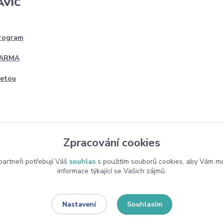
AVÍC
program
DARMA
četou
Zpracování cookies
artneři potřebují Váš
souhlas
s použitím souborů cookies, aby Vám mo
informace týkající se Vašich zájmů.
Souhlasím
Nastavení