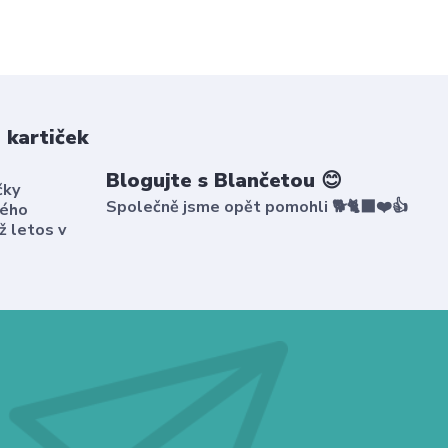
 kartiček
Blogujte s Blančetou 😊
čky
Společně jsme opět pomohli 🐕🐈‍⬛❤️👍
kého
ž letos v