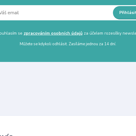
Přihlási
uhlasím se
zpracováním osobních údajů
za účelem rozesílky newsle
Můžete se kdykoli odhlásit. Zasíláme jednou za 14 dní.