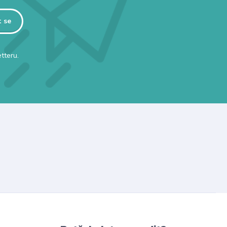
t se
tteru.