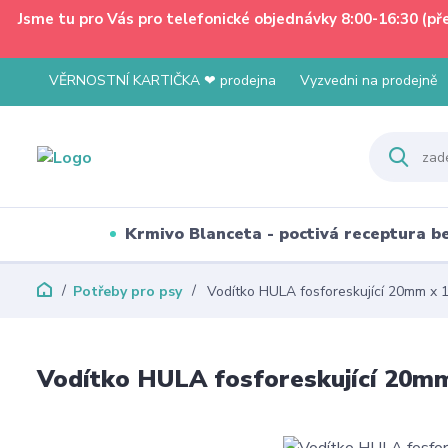
Jsme tu pro Vás pro telefonické objednávky 8:00-16:30 (p
VĚRNOSTNÍ KARTIČKA ❤ prodejna
Vyzvedni na prodejně
Krmivo Blanceta - poctivá receptura 
Potřeby pro psy
Vodítko HULA fosforeskující 20mm x 
Vodítko HULA fosforeskující 20m