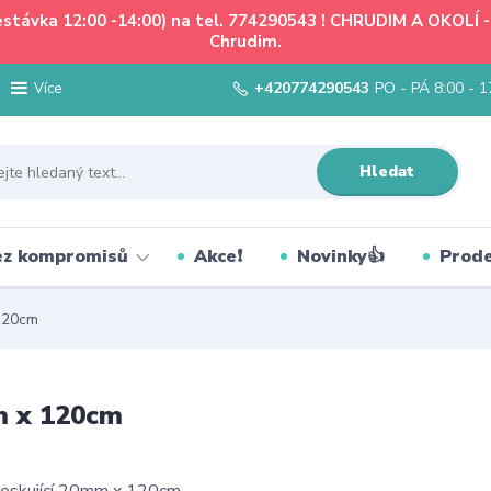
řestávka 12:00 -14:00) na tel. 774290543 ! CHRUDIM A OKOLÍ
Chrudim.
+420774290543
PO - PÁ 8:00 - 1
Více
Hledat
bez kompromisů
Akce❗
Novinky👍
Prode
120cm
m x 120cm