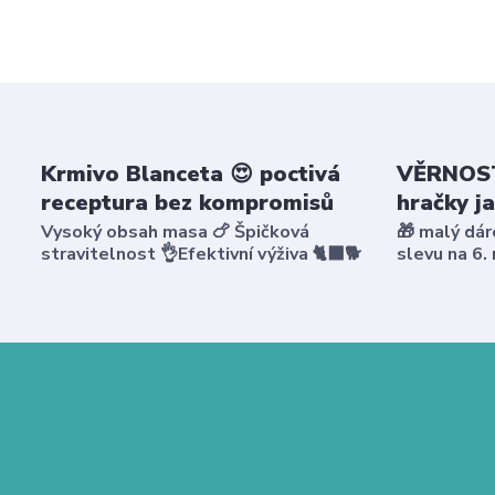
Krmivo Blanceta 😍 poctivá
VĚRNOST
receptura bez kompromisů
hračky j
Vysoký obsah masa 🍗 Špičková
🎁 malý dár
stravitelnost 👌Efektivní výživa 🐈‍⬛🐕
slevu na 6.