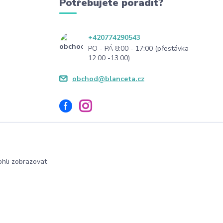
Potřebujete poradit?
+420774290543
PO - PÁ 8:00 - 17:00 (přestávka
12:00 -13:00)
obchod@blanceta.cz
hli zobrazovat
Vytvořeno na
Eshop-rychle.cz