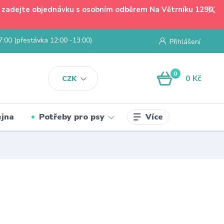
 - zadejte objednávku s osobním odběrem Na Větrníku 1290,
7:00 (přestávka 12:00 -13:00)
Přihlášení
0
0 Kč
CZK
Více
jna
Potřeby pro psy