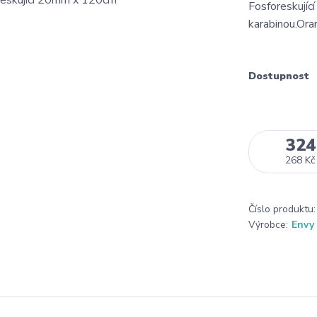
Fosforeskujíc
karabinou.Ora
Dostupnost
324
268 Kč
Číslo produktu:
Výrobce:
Envy