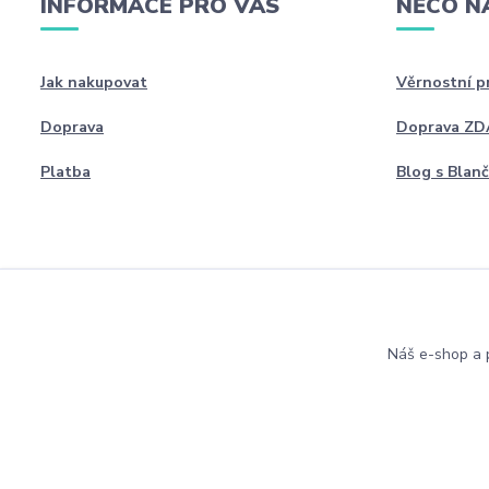
INFORMACE PRO VÁS
NĚCO N
Jak nakupovat
Věrnostní 
Doprava
Doprava Z
Platba
Blog s Blan
Náš e-shop a p
Copyright 2022 Blanceta.cz. Všechna práva vyhrazena.