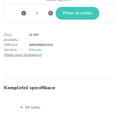
Přidat do košíku
Číslo
21.097
produktu:
EAN kód:
4000498032220
Výrobce:
Flexi.de
Hlídat cenu / dostupnost
Kompletní specifikace
5m lanko