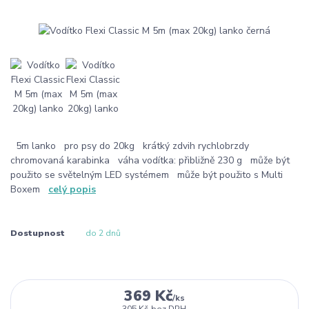
5m lanko pro psy do 20kg krátký zdvih rychlobrzdy
chromovaná karabinka váha vodítka: přibližně 230 g může být
použito se světelným LED systémem může být použito s Multi
Boxem
celý popis
Dostupnost
do 2 dnů
369 Kč
/
ks
305 Kč
bez DPH