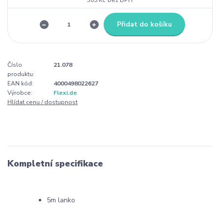
Přidat do košíku
Číslo
21.078
produktu:
EAN kód:
4000498022627
Výrobce:
Flexi.de
Hlídat cenu / dostupnost
Kompletní specifikace
5m lanko