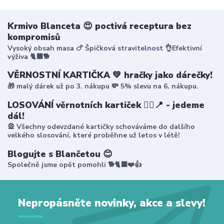
Krmivo Blanceta 😍 poctivá receptura bez
kompromisů
Vysoký obsah masa 🍗 Špičková stravitelnost 👌Efektivní
výživa 🐈‍⬛🐕
VĚRNOSTNÍ KARTIČKA 💚 hračky jako dárečky!
🎁 malý dárek už po 3. nákupu 💸 5% slevu na 6. nákupu.
LOSOVÁNÍ věrnotních kartiček 🤸‍♀️📍 - jedeme
dál!
🎡 Všechny odevzdané kartičky schováváme do dalšího
velkého slosování, které proběhne už letos v létě!
Blogujte s Blančetou 😊
Společně jsme opět pomohli 🐕🐈‍⬛❤️👍
Nepropásněte novinky, akce a slevy!