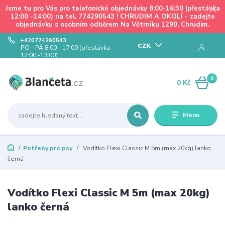
Jsme tu pro Vás pro telefonické objednávky 8:00-16:30 (přestávka
12:00 -14:00) na tel. 774290543 ! CHRUDIM A OKOLÍ - zadejte
objednávku s osobním odběrem Na Větrníku 1290, Chrudim.
+420774290543
CZK
PO - PÁ 8:00 - 17:00 (přestávka
12:00 -13:00)
0
0 Kč
Menu
Potřeby pro psy
Vodítko Flexi Classic M 5m (max 20kg) lanko
černá
Vodítko Flexi Classic M 5m (max 20kg)
lanko černá