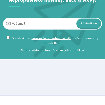
Přihlásit se
Souhlasím se
zpracováním osobních údajů
za účelem rozesílky
newsletteru.
Můžete se kdykoli odhlásit. Zasíláme jednou za 14 dní.