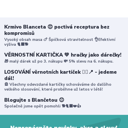
Krmivo Blanceta 😍 poctivá receptura bez
kompromisů
Vysoký obsah masa 🍗 Špičková stravitelnost 👌Efektivní
výživa 🐈‍⬛🐕
VĚRNOSTNÍ KARTIČKA 💚 hračky jako dárečky!
🎁 malý dárek už po 3. nákupu 💸 5% slevu na 6. nákupu.
LOSOVÁNÍ věrnotních kartiček 🤸‍♀️📍 - jedeme
dál!
🎡 Všechny odevzdané kartičky schováváme do dalšího
velkého slosování, které proběhne už letos v létě!
Blogujte s Blančetou 😊
Společně jsme opět pomohli 🐕🐈‍⬛❤️👍
Nepropásněte novinky, akce a slevy!