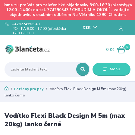
Jsme tu pro Vás pro telefonické objednávky 8:00-16:30 (přestávka
12:00 -14:00) na tel. 774290543 ! CHRUDIM A OKOLÍ - zadejte
objednávku s osobním odběrem Na Větrníku 1290, Chrudim.
+420774290543
CZK
PO - PÁ 8:00 - 17:00 (přestávka
12:00 -13:00)
0
0 Kč
Menu
Potřeby pro psy
Vodítko Flexi Black Design M 5m (max 20kg)
lanko černé
Vodítko Flexi Black Design M 5m (max
20kg) lanko černé