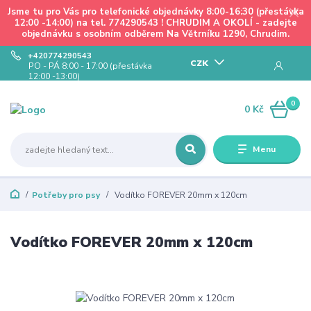
Jsme tu pro Vás pro telefonické objednávky 8:00-16:30 (přestávka
12:00 -14:00) na tel. 774290543 ! CHRUDIM A OKOLÍ - zadejte
objednávku s osobním odběrem Na Větrníku 1290, Chrudim.
+420774290543
CZK
PO - PÁ 8:00 - 17:00 (přestávka
12:00 -13:00)
0
0 Kč
Menu
Potřeby pro psy
Vodítko FOREVER 20mm x 120cm
Vodítko FOREVER 20mm x 120cm