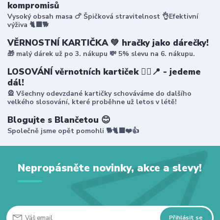
kompromisů
Vysoký obsah masa 🍗 Špičková stravitelnost 👌Efektivní
výživa 🐈‍⬛🐕
VĚRNOSTNÍ KARTIČKA 💚 hračky jako dárečky!
🎁 malý dárek už po 3. nákupu 💸 5% slevu na 6. nákupu.
LOSOVÁNÍ věrnotních kartiček 🤸‍♀️📍 - jedeme
dál!
🎡 Všechny odevzdané kartičky schováváme do dalšího
velkého slosování, které proběhne už letos v létě!
Blogujte s Blančetou 😊
Společně jsme opět pomohli 🐕🐈‍⬛❤️👍
Nepropásněte novinky, akce a slevy!
Přihlásit se