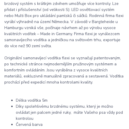
brzdový systém s krátkým zdvihem umožňuje více kontroly. Lze
přidat i příslušenství (od velikosti S): LED osvětlovací systém
nebo Multi Box pro ukládání pamlsků či sáčků. Rodinná firma flexi
vyrábí výhradně na území Německa. V závodě v Bargteheide u
Hamburgu vzniká vše, počínaje návrhem až po výrobu vysoce
kvalitních vodítek – Made in Germany. Firma flexi je vynálezcem
samonavíjecího vodítka a jedničkou na světovém trhu, exportuje
do více než 90 zemí světa.
Originální samonavíjecí vodítka flexi se vyznačují patentovaným,
po technické stránce nejmodernějším pružinovým systémem a
komfortním ovládáním. Jsou vyráběna z vysoce kvalitních
materiálů, exkluzivně manuálně zpracovaná a sestavená. Vodítka
prochází před expedicí mnoha kontrolami kvality.
Délka vodítka 5m
Díky spolehlivému brzdnému systému, který je možno
ovládat jen palcem jedné ruky, máte Vašeho psa vždy pod
kontrolou
Červená barva