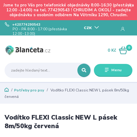
Jsme tu pro Vás pro telefonické objednávky 8:00-16:30 (přestávka
12:00 -14:00) na tel. 774290543 ! CHRUDIM A OKOLÍ - zadejte
objednávku s osobním odběrem Na Větrníku 1290, Chrudim.
+420774290543
CZK
PO - PÁ 8:00 - 17:00 (přestávka
12:00 -13:00)
0
0 Kč
Menu
Potřeby pro psy
Vodítko FLEXI Classic NEW L pásek 8m/50kg
červená
Vodítko FLEXI Classic NEW L pásek
8m/50kg červená