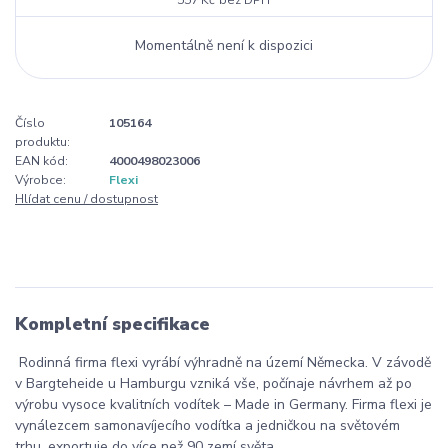
Momentálně není k dispozici
Číslo
105164
produktu:
EAN kód:
4000498023006
Výrobce:
Flexi
Hlídat cenu / dostupnost
Kompletní specifikace
Rodinná firma flexi vyrábí výhradně na území Německa. V závodě
v Bargteheide u Hamburgu vzniká vše, počínaje návrhem až po
výrobu vysoce kvalitních vodítek – Made in Germany. Firma flexi je
vynálezcem samonavíjecího vodítka a jedničkou na světovém
trhu, exportuje do více než 90 zemí světa.