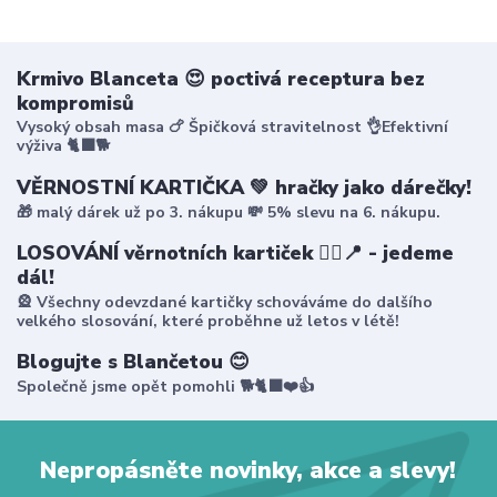
Krmivo Blanceta 😍 poctivá receptura bez
kompromisů
Vysoký obsah masa 🍗 Špičková stravitelnost 👌Efektivní
výživa 🐈‍⬛🐕
VĚRNOSTNÍ KARTIČKA 💚 hračky jako dárečky!
🎁 malý dárek už po 3. nákupu 💸 5% slevu na 6. nákupu.
LOSOVÁNÍ věrnotních kartiček 🤸‍♀️📍 - jedeme
dál!
🎡 Všechny odevzdané kartičky schováváme do dalšího
velkého slosování, které proběhne už letos v létě!
Blogujte s Blančetou 😊
Společně jsme opět pomohli 🐕🐈‍⬛❤️👍
Nepropásněte novinky, akce a slevy!