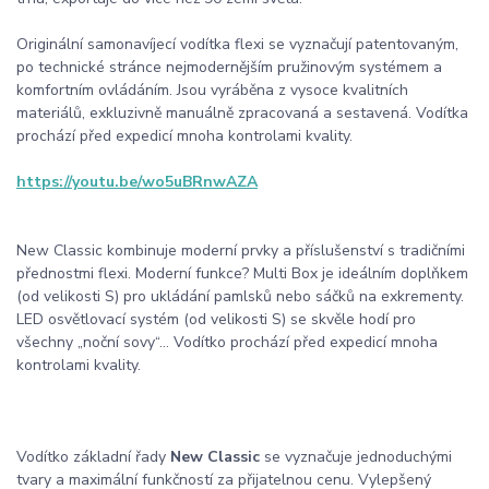
Originální samonavíjecí vodítka flexi se vyznačují patentovaným,
po technické stránce nejmodernějším pružinovým systémem a
komfortním ovládáním. Jsou vyráběna z vysoce kvalitních
materiálů, exkluzivně manuálně zpracovaná a sestavená. Vodítka
prochází před expedicí mnoha kontrolami kvality.
https://youtu.be/wo5uBRnwAZA
New Classic kombinuje moderní prvky a příslušenství s tradičními
přednostmi flexi. Moderní funkce? Multi Box je ideálním doplňkem
(od velikosti S) pro ukládání pamlsků nebo sáčků na exkrementy.
LED osvětlovací systém (od velikosti S) se skvěle hodí pro
všechny „noční sovy“… Vodítko prochází před expedicí mnoha
kontrolami kvality.
Vodítko základní řady
New Classic
se vyznačuje jednoduchými
tvary a maximální funkčností za přijatelnou cenu. Vylepšený