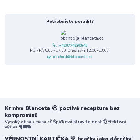
Potřebujete poradit?
+420774290543
PO - PÁ 8:00 - 17:00 (přestávka 12:00 -13:00)
obchod@blanceta.cz
Krmivo Blanceta 😍 poctivá receptura bez
kompromisů
Vysoký obsah masa 🍗 Špičková stravitelnost 👌Efektivní
výživa 🐈‍⬛🐕
VĚRNOSTNÍ KARTIČKA 💚 hračky jako dárečky!