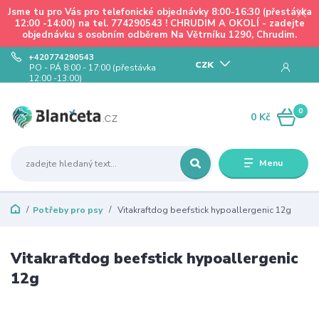
Jsme tu pro Vás pro telefonické objednávky 8:00-16:30 (přestávka
12:00 -14:00) na tel. 774290543 ! CHRUDIM A OKOLÍ - zadejte
objednávku s osobním odběrem Na Větrníku 1290, Chrudim.
+420774290543
CZK
PO - PÁ 8:00 - 17:00 (přestávka
12:00 -13:00)
0
0 Kč
Menu
Potřeby pro psy
Vitakraftdog beefstick hypoallergenic 12g
Vitakraftdog beefstick hypoallergenic
12g