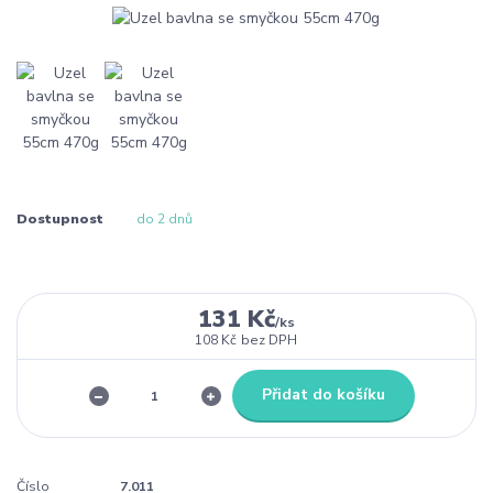
Dostupnost
do 2 dnů
131 Kč
/
ks
108 Kč
bez DPH
Přidat do košíku
Číslo
7.011