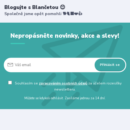
Blogujte s Blančetou 😊
Společně jsme opět pomohli 🐕🐈‍⬛❤️👍
Nepropásněte novinky, akce a slevy!
Přihlásit se
Souhlasím se
zpracováním osobních údajů
za účelem rozesílky
newsletteru.
Můžete se kdykoli odhlásit. Zasíláme jednou za 14 dní.