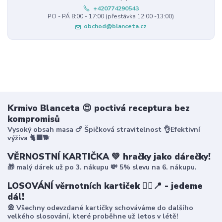
+420774290543
PO - PÁ 8:00 - 17:00 (přestávka 12:00 -13:00)
obchod@blanceta.cz
Krmivo Blanceta 😍 poctivá receptura bez
kompromisů
Vysoký obsah masa 🍗 Špičková stravitelnost 👌Efektivní
výživa 🐈‍⬛🐕
VĚRNOSTNÍ KARTIČKA 💚 hračky jako dárečky!
🎁 malý dárek už po 3. nákupu 💸 5% slevu na 6. nákupu.
LOSOVÁNÍ věrnotních kartiček 🤸‍♀️📍 - jedeme
dál!
🎡 Všechny odevzdané kartičky schováváme do dalšího
velkého slosování, které proběhne už letos v létě!