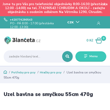
Jsme tu pro Vás pro telefonické objednávky 8:00-16:30 (přestávka
12:00 -14:00) na tel. 774290543 ! CHRUDIM A OKOLÍ - zadejte
objednávku s osobním odběrem Na Větrníku 1290, Chrudim.
+420774290543
CZK
PO - PÁ 8:00 - 17:00 (přestávka
12:00 -13:00)
0
0 Kč
Menu
Potřeby pro psy
Hračky pro psy
Uzel bavlna se smyčkou
55cm 470g
Uzel bavlna se smyčkou 55cm 470g