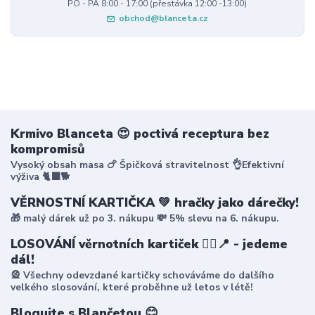
PO - PÁ 8:00 - 17:00 (přestávka 12:00 -13:00)
obchod@blanceta.cz
Krmivo Blanceta 😍 poctivá receptura bez
kompromisů
Vysoký obsah masa 🍗 Špičková stravitelnost 👌Efektivní
výživa 🐈‍⬛🐕
VĚRNOSTNÍ KARTIČKA 💚 hračky jako dárečky!
🎁 malý dárek už po 3. nákupu 💸 5% slevu na 6. nákupu.
LOSOVÁNÍ věrnotních kartiček 🤸‍♀️📍 - jedeme
dál!
🎡 Všechny odevzdané kartičky schováváme do dalšího
velkého slosování, které proběhne už letos v létě!
Blogujte s Blančetou 😊