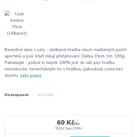
Bavlněné lano s uzly - oblíbená hračka všech nadšených psích
aportérů a psů, kteří milují přetahování. Délka 35cm, hm. 185g.
Pamatujte - pokud si nejste 100% jisti, že váš pes hračku
nerozkouše, nenechávejte ho s hračkou (jakoukoli) zcela bez
dozoru.
celý popis
Dostupnost
do 2 dnů
60 Kč
/
ks
50 Kč
bez DPH