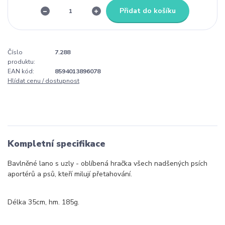
Přidat do košíku
Číslo
7.288
produktu:
EAN kód:
8594013896078
Hlídat cenu / dostupnost
Kompletní specifikace
Bavlněné lano s uzly - oblíbená hračka všech nadšených psích
aportérů a psů, kteří milují přetahování.
Délka 35cm, hm. 185g.