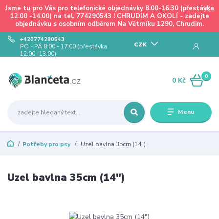
Jsme tu pro Vás pro telefonické objednávky 8:00-16:30 (přestávka
12:00 -14:00) na tel. 774290543 ! CHRUDIM A OKOLÍ - zadejte
objednávku s osobním odběrem Na Větrníku 1290, Chrudim.
+420774290543
CZK
PO - PÁ 8:00 - 17:00 (přestávka
12:00 -13:00)
0
0 Kč
Menu
Potřeby pro psy
Uzel bavlna 35cm (14")
Uzel bavlna 35cm (14")