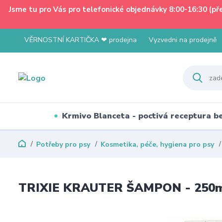
Jsme tu pro Vás pro telefonické objednávky 8:00-16:30 (p
VĚRNOSTNÍ KARTIČKA ❤ prodejna
Vyzvedni na prodejně
Krmivo Blanceta - poctivá receptura 
Potřeby pro psy
Kosmetika, péče, hygiena pro psy
TRIXIE KRAUTER ŠAMPON - 250