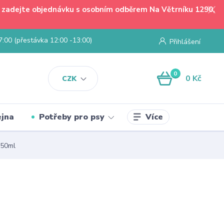
 - zadejte objednávku s osobním odběrem Na Větrníku 1290,
7:00 (přestávka 12:00 -13:00)
Přihlášení
0
0 Kč
CZK
Více
jna
Potřeby pro psy
50ml