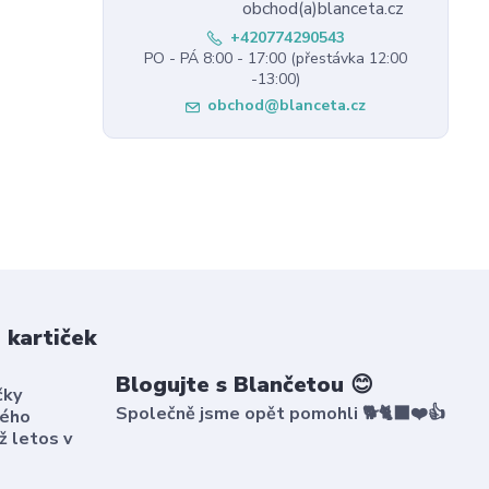
+420774290543
PO - PÁ 8:00 - 17:00 (přestávka 12:00
-13:00)
obchod@blanceta.cz
 kartiček
Blogujte s Blančetou 😊
čky
Společně jsme opět pomohli 🐕🐈‍⬛❤️👍
kého
ž letos v