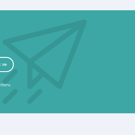
t se
tteru.