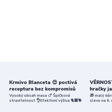
Krmivo Blanceta 😍 poctivá
VĚRNOST
receptura bez kompromisů
hračky j
Vysoký obsah masa 🍗 Špičková
🎁 malý dár
stravitelnost 👌Efektivní výživa 🐈‍⬛🐕
slevu na 6.