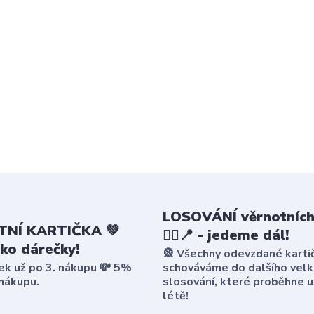
LOSOVÁNÍ věrnotních
NÍ KARTIČKA 💚
🤸‍♀️📍 - jedeme dál!
ako dárečky!
🎡 Všechny odevzdané karti
ek už po 3. nákupu 💸 5%
schováváme do dalšího vel
 nákupu.
slosování, které proběhne u
létě!