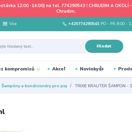
řestávka 12:00 -14:00) na tel. 774290543 ! CHRUDIM A OKOLÍ
Chrudim.
+420774290543
PO - PÁ 8:00 - 1
Více
Hledat
bez kompromisů
Akce❗
Novinky👍
Prode
Šampóny a kondicionéry pro psy
TRIXIE KRAUTER ŠAMPON - 2
ml