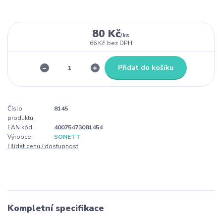
80 Kč
/
ks
66 Kč
bez DPH
Přidat do košíku
Číslo
8145
produktu:
EAN kód:
40075473081454
Výrobce:
SONETT
Hlídat cenu / dostupnost
Kompletní specifikace