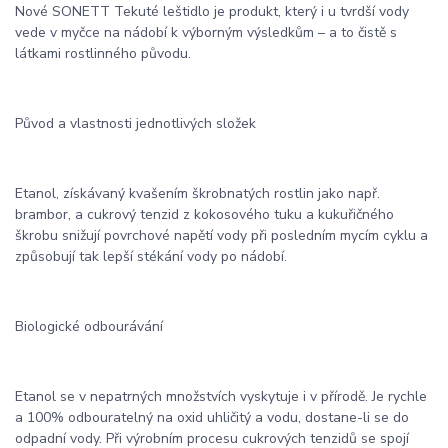
Nové SONETT Tekuté leštidlo je produkt, který i u tvrdší vody
vede v myčce na nádobí k výborným výsledkům – a to čistě s
látkami rostlinného původu.
Původ a vlastnosti jednotlivých složek
Etanol, získávaný kvašením škrobnatých rostlin jako např.
brambor, a cukrový tenzid z kokosového tuku a kukuřičného
škrobu snižují povrchové napětí vody při posledním mycím cyklu a
způsobují tak lepší stékání vody po nádobí.
Biologické odbourávání
Etanol se v nepatrných množstvích vyskytuje i v přírodě. Je rychle
a 100% odbouratelný na oxid uhličitý a vodu, dostane-li se do
odpadní vody. Při výrobním procesu cukrových tenzidů se spojí