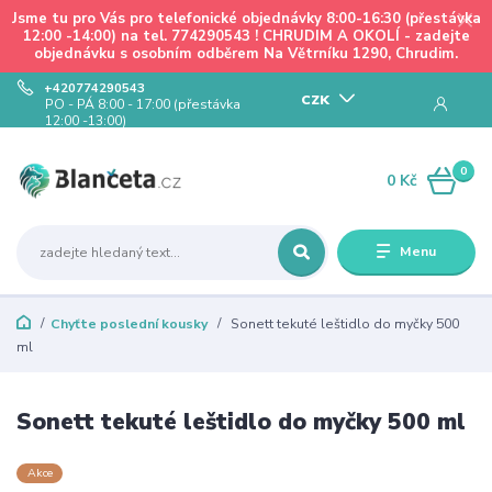
Jsme tu pro Vás pro telefonické objednávky 8:00-16:30 (přestávka
12:00 -14:00) na tel. 774290543 ! CHRUDIM A OKOLÍ - zadejte
objednávku s osobním odběrem Na Větrníku 1290, Chrudim.
+420774290543
CZK
PO - PÁ 8:00 - 17:00 (přestávka
12:00 -13:00)
0
0 Kč
Menu
Chyťte poslední kousky
Sonett tekuté leštidlo do myčky 500
ml
Sonett tekuté leštidlo do myčky 500 ml
Akce