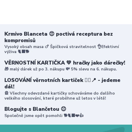
Krmivo Blanceta 😍 poctivá receptura bez
kompromisů
Vysoký obsah masa 🍗 Špičková stravitelnost 👌Efektivní
výživa 🐈‍⬛🐕
VĚRNOSTNÍ KARTIČKA 💚 hračky jako dárečky!
🎁 malý dárek už po 3. nákupu 💸 5% slevu na 6. nákupu.
LOSOVÁNÍ věrnotních kartiček 🤸‍♀️📍 - jedeme
dál!
🎡 Všechny odevzdané kartičky schováváme do dalšího
velkého slosování, které proběhne už letos v létě!
Blogujte s Blančetou 😊
Společně jsme opět pomohli 🐕🐈‍⬛❤️👍