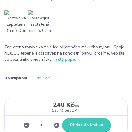
Zapletená rozdvojka z velice příjemného měkkého nylonu. Spoje
NEJSOU lepené! Požadavek na konkrétní barvu, prosíme, vepište
do poznámky objednávky.
celý popis
Dostupnost
do 2 dnů
240 Kč
/
ks
198 Kč
bez DPH
Přidat do košíku