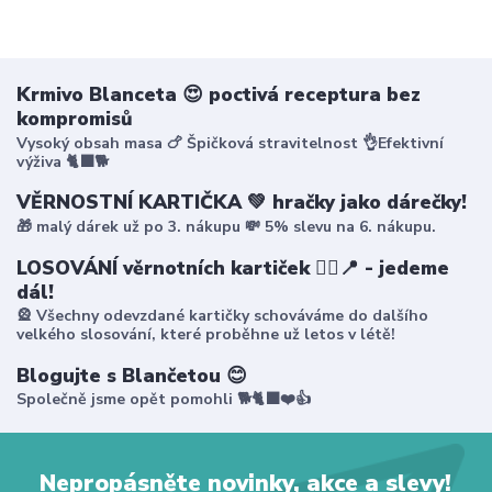
Krmivo Blanceta 😍 poctivá receptura bez
kompromisů
Vysoký obsah masa 🍗 Špičková stravitelnost 👌Efektivní
výživa 🐈‍⬛🐕
VĚRNOSTNÍ KARTIČKA 💚 hračky jako dárečky!
🎁 malý dárek už po 3. nákupu 💸 5% slevu na 6. nákupu.
LOSOVÁNÍ věrnotních kartiček 🤸‍♀️📍 - jedeme
dál!
🎡 Všechny odevzdané kartičky schováváme do dalšího
velkého slosování, které proběhne už letos v létě!
Blogujte s Blančetou 😊
Společně jsme opět pomohli 🐕🐈‍⬛❤️👍
Nepropásněte novinky, akce a slevy!