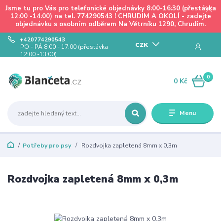
Jsme tu pro Vás pro telefonické objednávky 8:00-16:30 (přestávka
12:00 -14:00) na tel. 774290543 ! CHRUDIM A OKOLÍ - zadejte
objednávku s osobním odběrem Na Větrníku 1290, Chrudim.
+420774290543
CZK
PO - PÁ 8:00 - 17:00 (přestávka
12:00 -13:00)
0
0 Kč
Menu
Potřeby pro psy
Rozdvojka zapletená 8mm x 0,3m
Rozdvojka zapletená 8mm x 0,3m