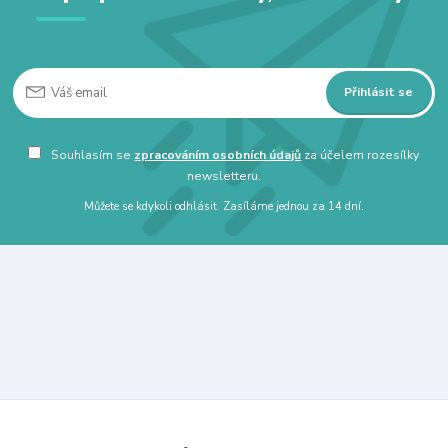
Přihlásit se
Souhlasím se
zpracováním osobních údajů
za účelem rozesílky
newsletteru.
Můžete se kdykoli odhlásit. Zasíláme jednou za 14 dní.