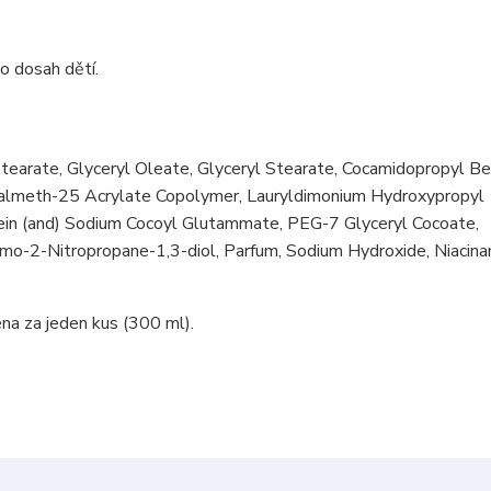
mo dosah dětí.
stearate, Glyceryl Oleate, Glyceryl Stearate, Cocamidopropyl Be
Palmeth-25 Acrylate Copolymer, Lauryldimonium Hydroxypropyl
in (and) Sodium Cocoyl Glutammate, PEG-7 Glyceryl Cocoate,
omo-2-Nitropropane-1,3-diol, Parfum, Sodium Hydroxide, Niacin
na za jeden kus (300 ml).