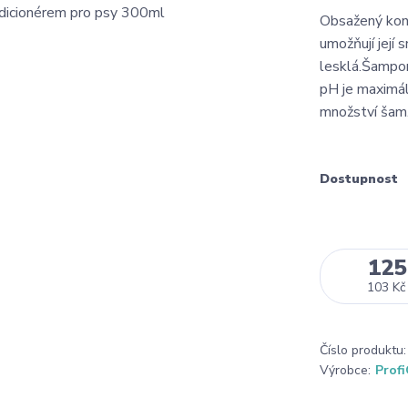
Obsažený kondi
umožňují její 
lesklá.Šampon
pH je maximál
množství šam.
Dostupnost
125
103 Kč
Číslo produktu:
Výrobce:
Prof