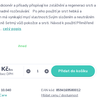
cionér a přísady přispívají ke zvláčnění a regeneraci srsti a
snadné rozčesávání. Po jeho použití je srst hebká a
 má vynikající mycí vlastnosti.Svým složením a neutrálním
ně šetrný vůči pokožce a srsti. Návod k použití:Přiměřené
..
celý popis
ihned
 Kč
/
ks
Přidat do košíku
bez DPH
10.040
EAN kód:
8594169580012
iCare
Hlídat cenu / dostupnost