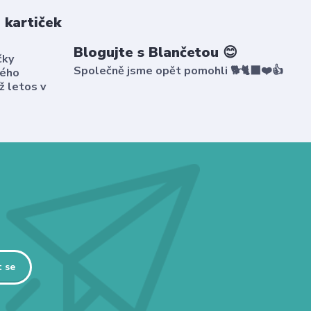
 kartiček
Blogujte s Blančetou 😊
čky
Společně jsme opět pomohli 🐕🐈‍⬛❤️👍
kého
ž letos v
t se