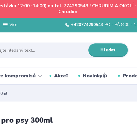
řestávka 12:00 -14:00) na tel. 774290543 ! CHRUDIM A OKOLÍ
Chrudim.
+420774290543
PO - PÁ 8:00 - 1
Více
Hledat
bez kompromisů
Akce❗
Novinky👍
Prode
00ml
 pro psy 300ml