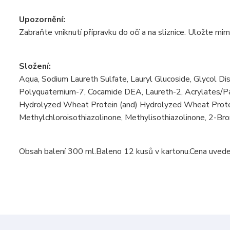
Upozornění:
Zabraňte vniknutí přípravku do očí a na sliznice. Uložte mi
Složení:
Aqua, Sodium Laureth Sulfate, Lauryl Glucoside, Glycol Di
Polyquaternium-7, Cocamide DEA, Laureth-2, Acrylates/
Hydrolyzed Wheat Protein (and) Hydrolyzed Wheat Prote
Methylchloroisothiazolinone, Methylisothiazolinone, 2-Br
Obsah balení 300 ml.Baleno 12 kusů v kartonu.Cena uvede