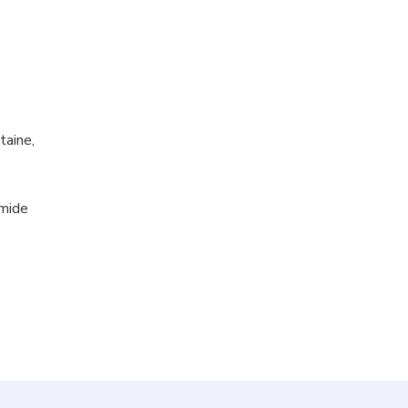
taine,
amide