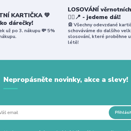
LOSOVÁNÍ věrnotních
NÍ KARTIČKA 💚
🤸‍♀️📍 - jedeme dál!
ako dárečky!
🎡 Všechny odevzdané karti
ek už po 3. nákupu 💸 5%
schováváme do dalšího vel
 nákupu.
slosování, které proběhne u
létě!
Nepropásněte novinky, akce a slevy!
Přihlási