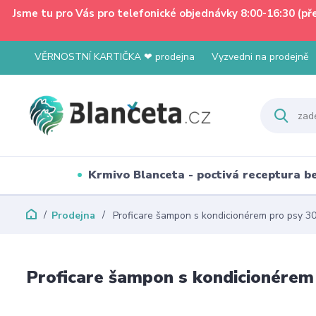
Jsme tu pro Vás pro telefonické objednávky 8:00-16:30 (p
VĚRNOSTNÍ KARTIČKA ❤ prodejna
Vyzvedni na prodejně
Krmivo Blanceta - poctivá receptura 
Prodejna
Proficare šampon s kondicionérem pro psy 3
Proficare šampon s kondicionérem