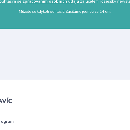
uhlasím se
zpracováním osobních údajů
za účelem rozesílky newsle
Můžete se kdykoli odhlásit. Zasíláme jednou za 14 dní.
AVÍC
program