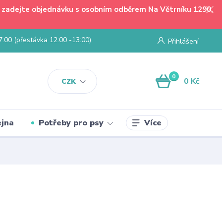
 - zadejte objednávku s osobním odběrem Na Větrníku 1290,
7:00 (přestávka 12:00 -13:00)
Přihlášení
0
0 Kč
CZK
Více
jna
Potřeby pro psy