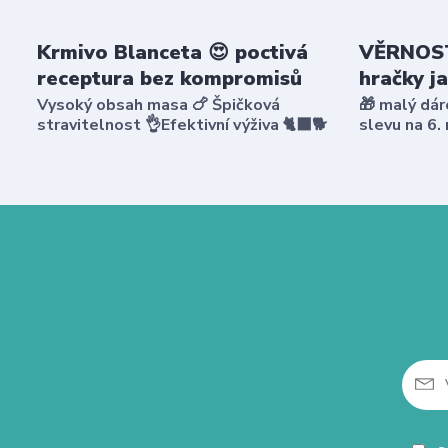
Krmivo Blanceta 😍 poctivá
VĚRNOST
receptura bez kompromisů
hračky j
Vysoký obsah masa 🍗 Špičková
🎁 malý dár
stravitelnost 👌Efektivní výživa 🐈‍⬛🐕
slevu na 6.