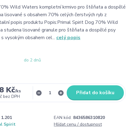
t 70% Wild Waters kompletní krmivo pro štěňata a dospělé
na lisované s obsahem 70% celých čerstvých ryb z
tailní popis produktu Popis:Primal Spirit Dog 70% Wild
a studena lisované granule pro štěňata a dospělé psy
 s vysokým obsahem cel...
celý popis
do 2 dnů
8 Kč
/
ks
Přidat do košíku
č
bez DPH
1.201
EAN kód:
8436586310820
l Spirit
Hlídat cenu / dostupnost