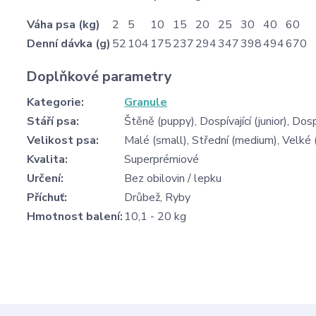
Váha psa (kg)
2
5
10
15
20
25
30
40
60
Denní dávka (g)
52
104
175
237
294
347
398
494
670
Doplňkové parametry
Kategorie
:
Granule
Stáří psa
:
Štěně (puppy), Dospívající (junior), Dosp
Velikost psa
:
Malé (small), Střední (medium), Velké (
Kvalita
:
Superprémiové
Určení
:
Bez obilovin / lepku
Příchuť
:
Drůbež, Ryby
Hmotnost balení
:
10,1 - 20 kg