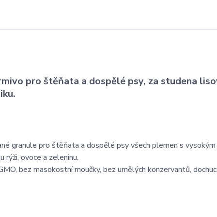
mivo pro štěňata a dospělé psy, za studena liso
iku.
vané granule pro štěňata a dospělé psy všech plemen s vysoký
 rýži, ovoce a zeleninu.
 GMO, bez masokostní moučky, bez umělých konzervantů, dochuc