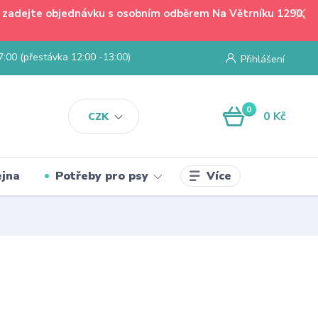
 - zadejte objednávku s osobním odběrem Na Větrníku 1290,
7:00 (přestávka 12:00 -13:00)
Přihlášení
0
0 Kč
CZK
Více
jna
Potřeby pro psy