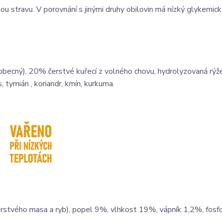
u stravu. V porovnání s jinými druhy obilovin má nízký glykemick
ecný), 20% čerstvé kuřecí z volného chovu, hydrolyzovaná rýže,
, tymián , koriandr, kmín, kurkuma.
rstvého masa a ryb), popel 9%, vlhkost 19%, vápník 1,2%, fosf