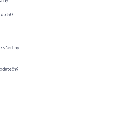
echny
ě do 50
se všechny
dodatečný