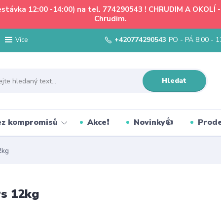
řestávka 12:00 -14:00) na tel. 774290543 ! CHRUDIM A OKOLÍ
Chrudim.
+420774290543
PO - PÁ 8:00 - 1
Více
Hledat
bez kompromisů
Akce❗
Novinky👍
Prode
2kg
rs 12kg