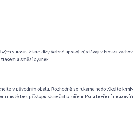
stvých surovin, které díky šetrné úpravě zůstávají v krmivu zacho
 tlakem a směsí bylinek.
echejte v původním obalu. Rozhodně se rukama nedotýkejte krmiv
ném místě bez přístupu slunečního záření.
Po otevření neuzavír