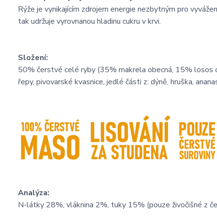
Rýže je vynikajícím zdrojem energie nezbytným pro vyváženo
tak udržuje vyrovnanou hladinu cukru v krvi.
Složení:
50% čerstvé celé ryby (35% makrela obecná, 15% losos ob
řepy, pivovarské kvasnice, jedlé části z: dýně, hruška, ananas
Analýza:
N-látky 28%, vláknina 2%, tuky 15% (pouze živočišné z če