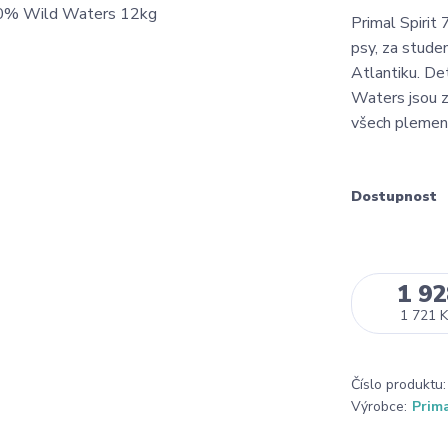
Primal Spiri
psy, za stude
Atlantiku. De
Waters jsou z
všech plemen
Dostupnost
1 92
1 721 K
Číslo produktu:
Výrobce:
Prima