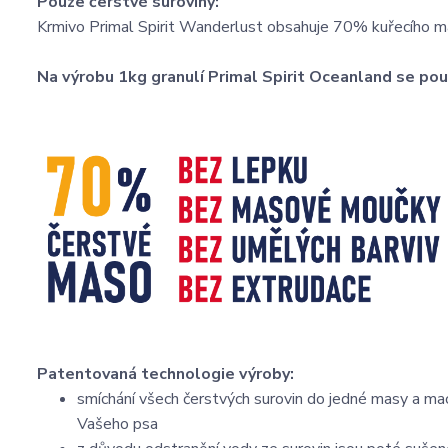
Pouze čerstvé suroviny:
Krmivo Primal Spirit Wanderlust obsahuje 70% kuřecího mas
Na výrobu 1kg granulí Primal Spirit Oceanland se použ
Patentovaná technologie výroby:
smíchání všech čerstvých surovin do jedné masy a mac
Vašeho psa