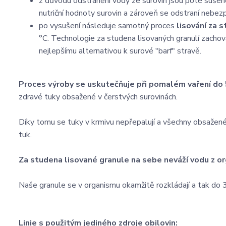
z důvodu odstranění vody ze surovin jsou poté sušen
nutriční hodnoty surovin a zároveň se odstraní nebezp
po vysušení následuje samotný proces
lisování za 
°C. Technologie za studena lisovaných granulí zachová
nejlepšímu alternativou k surové "barf" stravě.
Proces výroby se uskutečňuje při pomalém vaření do 
zdravé tuky obsažené v čerstvých surovinách.
Díky tomu se tuky v krmivu nepřepalují a všechny obsažené
tuk.
Za studena lisované granule na sebe neváží vodu z or
Naše granule se v organismu okamžitě rozkládají a tak do 3
Linie s použitým jediného zdroje obilovin: