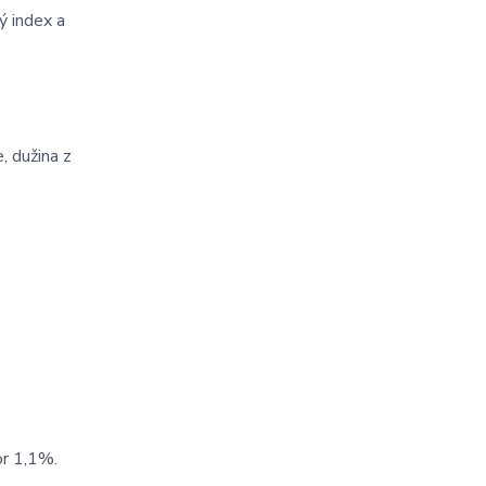
ý index a
 dužina z
or 1,1%.