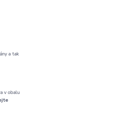
vány a tak
a v obalu
ejte