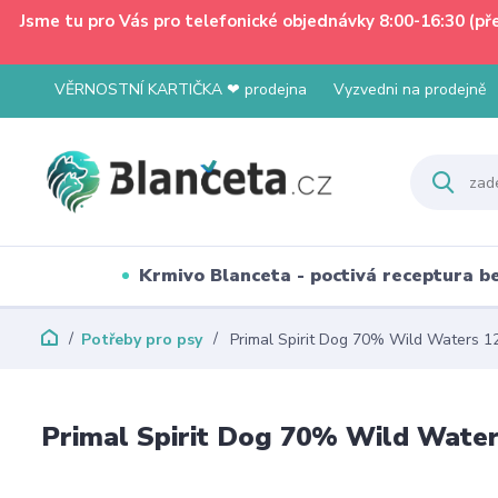
Jsme tu pro Vás pro telefonické objednávky 8:00-16:30 (p
VĚRNOSTNÍ KARTIČKA ❤ prodejna
Vyzvedni na prodejně
Krmivo Blanceta - poctivá receptura 
Potřeby pro psy
Primal Spirit Dog 70% Wild Waters 1
Primal Spirit Dog 70% Wild Wate