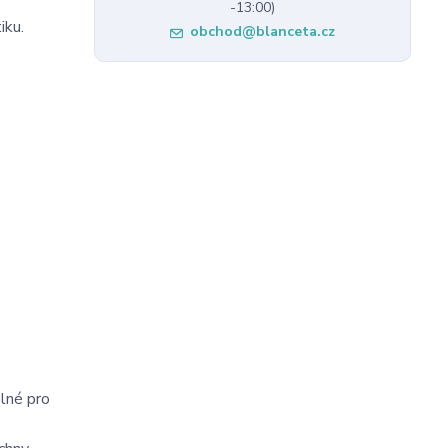
-13:00)
iku.
obchod@blanceta.cz
elné pro