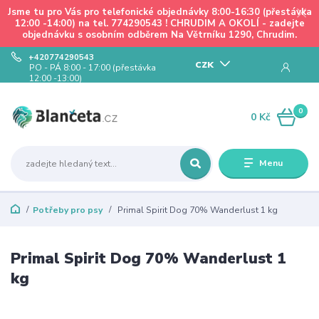
Jsme tu pro Vás pro telefonické objednávky 8:00-16:30 (přestávka
12:00 -14:00) na tel. 774290543 ! CHRUDIM A OKOLÍ - zadejte
objednávku s osobním odběrem Na Větrníku 1290, Chrudim.
+420774290543
CZK
PO - PÁ 8:00 - 17:00 (přestávka
12:00 -13:00)
0
0 Kč
Menu
Potřeby pro psy
Primal Spirit Dog 70% Wanderlust 1 kg
Primal Spirit Dog 70% Wanderlust 1
kg