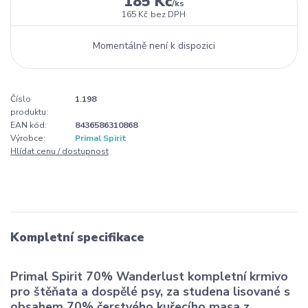
185 Kč
/
ks
165 Kč
bez DPH
Momentálně není k dispozici
Číslo
1.198
produktu:
EAN kód:
8436586310868
Výrobce:
Primal Spirit
Hlídat cenu / dostupnost
Kompletní specifikace
Primal Spirit 70% Wanderlust kompletní krmivo
pro štěňata a dospělé psy, za studena lisované s
obsahem 70% čerstvého kuřecího masa z