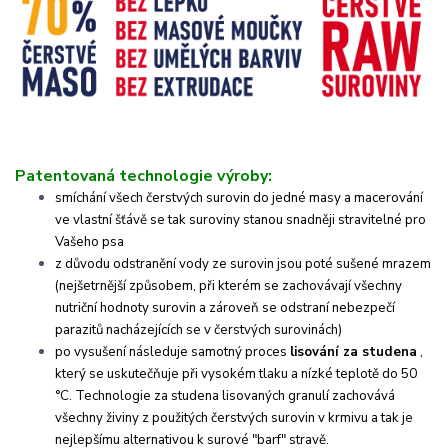
Patentovaná technologie výroby:
smíchání všech čerstvých surovin do jedné masy a macerování
ve vlastní šťávě se tak suroviny stanou snadněji stravitelné pro
Vašeho psa
z důvodu odstranění vody ze surovin jsou poté sušené mrazem
(nejšetrnější způsobem, při kterém se zachovávají všechny
nutriční hodnoty surovin a zároveň se odstraní nebezpečí
parazitů nacházejících se v čerstvých surovinách)
po vysušení následuje samotný proces
lisování za studena
,
který se uskutečňuje při vysokém tlaku a nízké teplotě do 50
°C.
Technologie za studena lisovaných granulí zachovává
všechny živiny z použitých čerstvých surovin v krmivu a tak je
nejlepšímu alternativou k surové "barf" stravě.