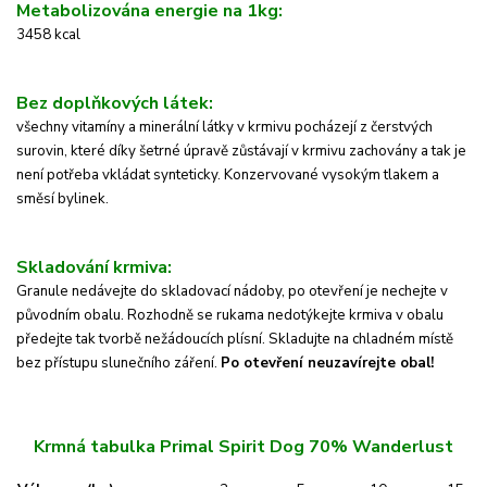
Metabolizována energie na 1kg:
3458 kcal
Bez doplňkových látek:
všechny vitamíny a minerální látky v krmivu pocházejí z čerstvých
surovin, které díky šetrné úpravě zůstávají v krmivu zachovány a tak je
není potřeba vkládat synteticky. Konzervované vysokým tlakem a
směsí bylinek.
Skladování krmiva:
Granule nedávejte do skladovací nádoby, po otevření je nechejte v
původním obalu. Rozhodně se
rukama nedotýkejte krmiva v obalu
předejte tak tvorbě nežádoucích plísní.
Skladujte na chladném místě
bez přístupu slunečního záření.
Po otevření neuzavírejte obal!
Krmná tabulka Primal Spirit Dog 70% Wanderlust