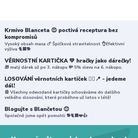
Krmivo Blanceta 😍 poctivá receptura bez
kompromisů
Vysoký obsah masa 🍗 Špičková stravitelnost 👌Efektivní
výživa 🐈‍⬛🐕
VĚRNOSTNÍ KARTIČKA 💚 hračky jako dárečky!
🎁 malý dárek už po 3. nákupu 💸 5% slevu na 6. nákupu.
LOSOVÁNÍ věrnotních kartiček 🤸‍♀️📍 - jedeme
dál!
🎡 Všechny odevzdané kartičky schováváme do dalšího
velkého slosování, které proběhne už letos v létě!
Blogujte s Blančetou 😊
Společně jsme opět pomohli 🐕🐈‍⬛❤️👍