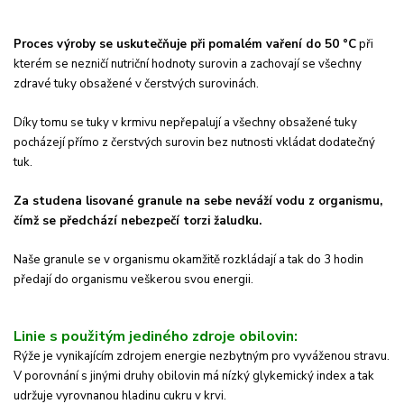
Proces výroby se uskutečňuje při pomalém vaření do 50 °C
při
kterém se nezničí nutriční hodnoty surovin a zachovají se všechny
zdravé tuky obsažené v čerstvých surovinách.
Díky tomu se tuky v krmivu nepřepalují a všechny obsažené tuky
pocházejí přímo z čerstvých surovin bez nutnosti vkládat dodatečný
tuk.
Za studena lisované granule na sebe neváží vodu z organismu,
čímž se předchází nebezpečí torzi žaludku.
Naše granule se v organismu okamžitě rozkládají a tak do 3 hodin
předají do organismu veškerou svou energii.
Linie s použitým jediného zdroje obilovin:
Rýže je vynikajícím zdrojem energie nezbytným pro vyváženou stravu.
V porovnání s jinými druhy obilovin má nízký glykemický index a tak
udržuje vyrovnanou hladinu cukru v krvi.