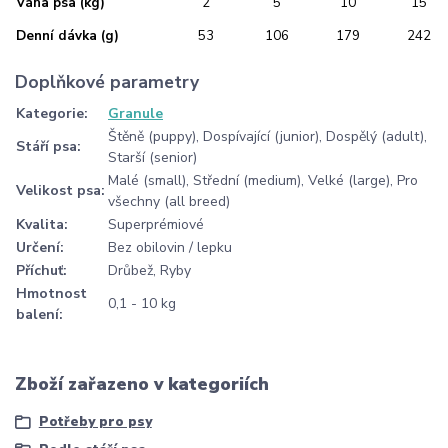
Váha psa (kg)
2
5
10
15
Denní dávka (g)
53
106
179
242
Doplňkové parametry
Kategorie
:
Granule
Štěně (puppy), Dospívající (junior), Dospělý (adult),
Stáří psa
:
Starší (senior)
Malé (small), Střední (medium), Velké (large), Pro
Velikost psa
:
všechny (all breed)
Kvalita
:
Superprémiové
Určení
:
Bez obilovin / lepku
Příchuť
:
Drůbež, Ryby
Hmotnost
0,1 - 10 kg
balení
:
Zboží zařazeno v kategoriích
Potřeby pro psy