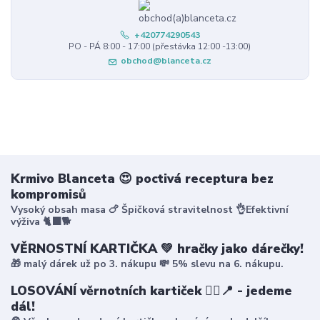
+420774290543
PO - PÁ 8:00 - 17:00 (přestávka 12:00 -13:00)
obchod@blanceta.cz
Krmivo Blanceta 😍 poctivá receptura bez
kompromisů
Vysoký obsah masa 🍗 Špičková stravitelnost 👌Efektivní
výživa 🐈‍⬛🐕
VĚRNOSTNÍ KARTIČKA 💚 hračky jako dárečky!
🎁 malý dárek už po 3. nákupu 💸 5% slevu na 6. nákupu.
LOSOVÁNÍ věrnotních kartiček 🤸‍♀️📍 - jedeme
dál!