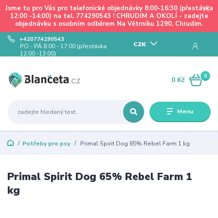
Jsme tu pro Vás pro telefonické objednávky 8:00-16:30 (přestávka
12:00 -14:00) na tel. 774290543 ! CHRUDIM A OKOLÍ - zadejte
objednávku s osobním odběrem Na Větrníku 1290, Chrudim.
+420774290543
CZK
PO - PÁ 8:00 - 17:00 (přestávka
12:00 -13:00)
0
0 Kč
Menu
Potřeby pro psy
Primal Spirit Dog 65% Rebel Farm 1 kg
Primal Spirit Dog 65% Rebel Farm 1
kg