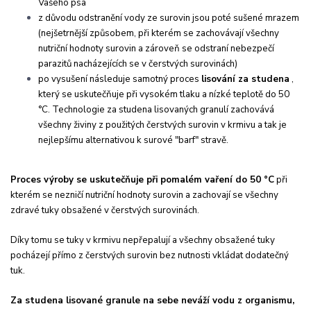
Vašeho psa
z důvodu odstranění vody ze surovin jsou poté sušené mrazem
(nejšetrnější způsobem, při kterém se zachovávají všechny
nutriční hodnoty surovin a zároveň se odstraní nebezpečí
parazitů nacházejících se v čerstvých surovinách)
po vysušení následuje samotný proces
lisování za studena
,
který se uskutečňuje při vysokém tlaku a nízké teplotě do 50
°C.
Technologie za studena lisovaných granulí zachovává
všechny živiny z použitých čerstvých surovin v krmivu a tak je
nejlepšímu alternativou k surové "barf" stravě.
Proces výroby se uskutečňuje při pomalém vaření do 50 °C
při
kterém se nezničí nutriční hodnoty surovin a zachovají se všechny
zdravé tuky obsažené v čerstvých surovinách.
Díky tomu se tuky v krmivu nepřepalují a všechny obsažené tuky
pocházejí přímo z čerstvých surovin bez nutnosti vkládat dodatečný
tuk.
Za studena lisované granule na sebe neváží vodu z organismu,