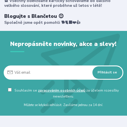
🎡 Všechny odevzdané kartičky schováváme do dalšího
velkého slosování, které proběhne už letos v létě!
Blogujte s Blančetou 😊
Společně jsme opět pomohli 🐕🐈‍⬛❤️👍
Nepropásněte novinky, akce a slevy!
Přihlásit se
Souhlasím se
zpracováním osobních údajů
za účelem rozesílky
newsletteru.
Můžete se kdykoli odhlásit. Zasíláme jednou za 14 dní.