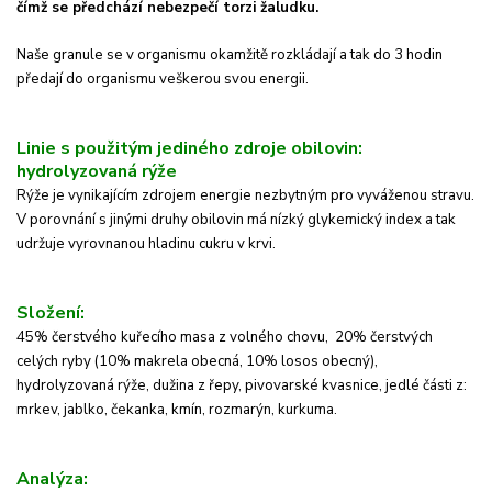
čímž se předchází nebezpečí torzi žaludku.
Naše granule se v organismu okamžitě rozkládají a tak do 3 hodin
předají do organismu veškerou svou energii.
Linie s použitým jediného zdroje obilovin:
hydrolyzovaná rýže
Rýže je vynikajícím zdrojem energie nezbytným pro vyváženou stravu.
V porovnání s jinými druhy obilovin má nízký glykemický index a tak
udržuje vyrovnanou hladinu cukru v krvi.
Složení:
45% čerstvého kuřecího masa z volného chovu, 20% čerstvých
celých ryby (10% makrela obecná, 10% losos obecný),
hydrolyzovaná rýže, dužina z řepy, pivovarské kvasnice, jedlé části z:
mrkev, jablko, čekanka, kmín, rozmarýn, kurkuma.
Analýza: