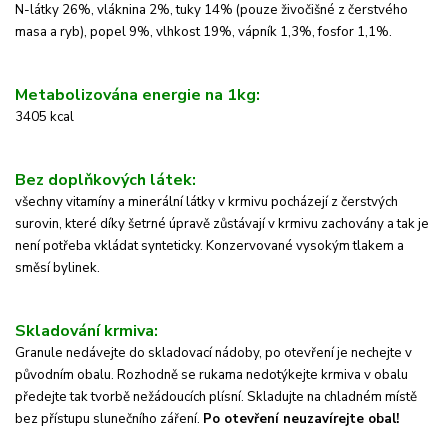
N-látky 26%, vláknina 2%, tuky 14% (pouze živočišné z čerstvého
masa a ryb), popel 9%, vlhkost 19%, vápník 1,3%, fosfor 1,1%.
Metabolizována energie na 1kg:
3405 kcal
Bez doplňkových látek:
všechny vitamíny a minerální látky v krmivu pocházejí z čerstvých
surovin, které díky šetrné úpravě zůstávají v krmivu zachovány a tak je
není potřeba vkládat synteticky. Konzervované vysokým tlakem a
směsí bylinek.
Skladování krmiva:
Granule nedávejte do skladovací nádoby, po otevření je nechejte v
původním obalu. Rozhodně se
rukama nedotýkejte krmiva v obalu
předejte tak tvorbě nežádoucích plísní.
Skladujte na chladném místě
bez přístupu slunečního záření.
Po otevření neuzavírejte obal!