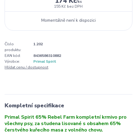
174 Kč
/
ks
155 Kč
bez DPH
Momentálně není k dispozici
Číslo
1.202
produktu:
EAN kód:
8436586310882
Výrobce:
Primal Spirit
Hlídat cenu / dostupnost
Kompletní specifikace
Primal Spirit 65% Rebel Farm kompletní krmivo pro
všechny psy, za studena lisované s obsahem 65%
čerstvého kuřecího masa z volného chovu.