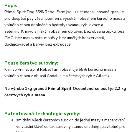
Popis:
Primal Spirit Dog 65% Rebel Farm jsou za studena lisované granule
pro dospělé psy všech plemen s vysokým obsahem kuřecího masa z
volného chovu doplněné o hydrolyzovanou rýži, ovoce a
zeleninu.
Krmivo s nízkým obsahem obilovin. Bez obsahu lepku, bez
GMO, bez masokostní moučky, bez umělých konzervantů,
dochucovadel a barviv, bez extrudace.
Pouze čerstvé suroviny:
Krmivo Primal Spirit Rebel Farm obsahuje 65% kuřecího masa z
volného chovu z oblasti Andalusie a čerstvých ryb z Atlantiku.
Na výrobu 1kg granulí Primal Spirit Oceanland se použije 2,2 kg
čerstvých ryb a masa.
Patentovaná technologie výroby:
smíchání všech čerstvých surovin do jedné masy a macerování
ve vlastní šťávě se tak suroviny stanou snadněji stravitelné pro