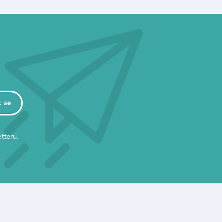
t se
tteru.