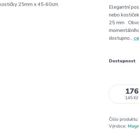
Elegantní pos
nebo kostiček
25 mm Obvod 
momentálního
dostupno...
ce
Dostupnost
176
145 Kč
Číslo produktu:
Výrobce:
Mag