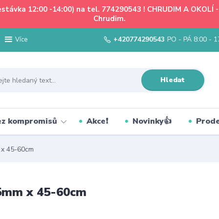
řestávka 12:00 -14:00) na tel. 774290543 ! CHRUDIM A OKOLÍ
Chrudim.
+420774290543
PO - PÁ 8:00 - 1
Více
Hledat
bez kompromisů
Akce❗
Novinky👍
Prode
m x 45-60cm
 25mm x 45-60cm