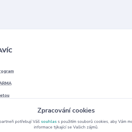
AVÍC
program
DARMA
četou
Zpracování cookies
artneři potřebují Váš
souhlas
s použitím souborů cookies, aby Vám mo
informace týkající se Vašich zájmů.