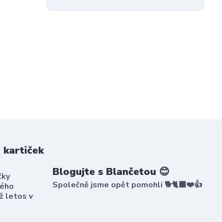
 kartiček
Blogujte s Blančetou 😊
čky
Společně jsme opět pomohli 🐕🐈‍⬛❤️👍
kého
ž letos v