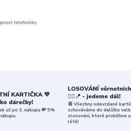
upnost telefonicky
LOSOVÁNÍ věrnotních
NÍ KARTIČKA 💚
🤸‍♀️📍 - jedeme dál!
ako dárečky!
🎡 Všechny odevzdané karti
ek už po 3. nákupu 💸 5%
schováváme do dalšího vel
 nákupu.
slosování, které proběhne u
létě!