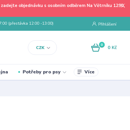
 - zadejte objednávku s osobním odběrem Na Větrníku 1290,
7:00 (přestávka 12:00 -13:00)
Přihlášení
0
0 Kč
CZK
Více
jna
Potřeby pro psy