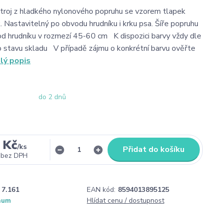
troj z hladkého nylonového popruhu se vzorem tlapek
. Nastavitelný po obvodu hrudníku i krku psa. Šíře popruhu
hrudníku v rozmezí 45-60 cm K dispozici barvy vždy dle
 stavu skladu V případě zájmu o konkrétní barvu ověřte
lý popis
do 2 dnů
 Kč
/
ks
Přidat do košíku
bez DPH
7.161
EAN kód:
8594013895125
num
Hlídat cenu / dostupnost