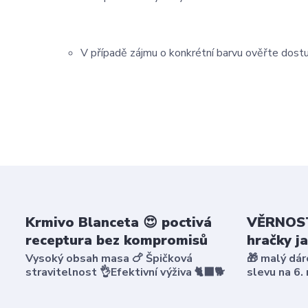
V případě zájmu o konkrétní barvu ověřte dost
Krmivo Blanceta 😍 poctivá
VĚRNOST
receptura bez kompromisů
hračky j
Vysoký obsah masa 🍗 Špičková
🎁 malý dár
stravitelnost 👌Efektivní výživa 🐈‍⬛🐕
slevu na 6.