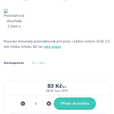
Klasický dvouřadý polostahovák pro práci i běžné nošení. Drát 2,5
mm Délka řetízku 60 cm
celý popis
Dostupnost
do 2 dnů
83 Kč
/
ks
68 Kč
bez DPH
Přidat do košíku