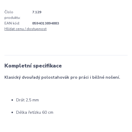
Číslo
7.129
produktu:
EAN kód:
8594013894883
Hlídat cenu / dostupnost
Kompletní specifikace
Klasický dvouřadý polostahovák pro práci i běžné nošení.
Drát 2,5 mm
Délka řetízku 60 cm