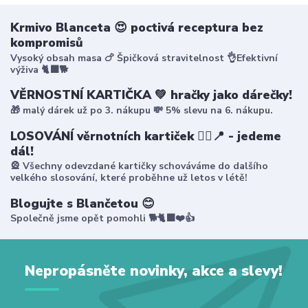
Krmivo Blanceta 😍 poctivá receptura bez
kompromisů
Vysoký obsah masa 🍗 Špičková stravitelnost 👌Efektivní
výživa 🐈‍⬛🐕
VĚRNOSTNÍ KARTIČKA 💚 hračky jako dárečky!
🎁 malý dárek už po 3. nákupu 💸 5% slevu na 6. nákupu.
LOSOVÁNÍ věrnotních kartiček 🤸‍♀️📍 - jedeme
dál!
🎡 Všechny odevzdané kartičky schováváme do dalšího
velkého slosování, které proběhne už letos v létě!
Blogujte s Blančetou 😊
Společně jsme opět pomohli 🐕🐈‍⬛❤️👍
Nepropásněte novinky, akce a slevy!