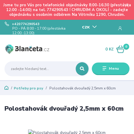
Jsme tu pro Vás pro telefonické objednávky 8:00-16:30 (přestávka
12:00 -14:00) na tel. 774290543 ! CHRUDIM A OKOLÍ - zadejte
objednávku s osobním odběrem Na Větrníku 1290, Chrudim.
+420774290543
CZK
PO - PÁ 8:00 - 17:00 (přestávka
12:00 -13:00)
0
0 Kč
Menu
Potřeby pro psy
Polostahovák dvouřadý 2,5mm x 60cm
Polostahovák dvouřadý 2,5mm x 60cm