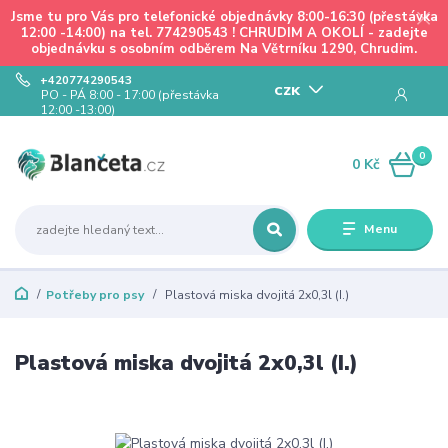
Jsme tu pro Vás pro telefonické objednávky 8:00-16:30 (přestávka
12:00 -14:00) na tel. 774290543 ! CHRUDIM A OKOLÍ - zadejte
objednávku s osobním odběrem Na Větrníku 1290, Chrudim.
+420774290543
CZK
PO - PÁ 8:00 - 17:00 (přestávka
12:00 -13:00)
0
0 Kč
Menu
Potřeby pro psy
Plastová miska dvojitá 2x0,3l (I.)
Plastová miska dvojitá 2x0,3l (I.)