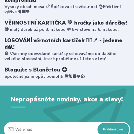
kompromisů
Vysoký obsah masa 🍗 Špičková stravitelnost 👌Efektivní
výživa 🐈‍⬛🐕
VĚRNOSTNÍ KARTIČKA 💚 hračky jako dárečky!
🎁 malý dárek už po 3. nákupu 💸 5% slevu na 6. nákupu.
LOSOVÁNÍ věrnotních kartiček 🤸‍♀️📍 - jedeme
dál!
🎡 Všechny odevzdané kartičky schováváme do dalšího
velkého slosování, které proběhne už letos v létě!
Blogujte s Blančetou 😊
Společně jsme opět pomohli 🐕🐈‍⬛❤️👍
Nepropásněte novinky, akce a slevy!
Přihlásit se