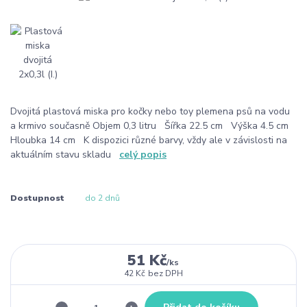
Dvojitá plastová miska pro kočky nebo toy plemena psů na vodu
a krmivo současně Objem 0,3 litru Šířka 22.5 cm Výška 4.5 cm
Hloubka 14 cm K dispozici různé barvy, vždy ale v závislosti na
aktuálním stavu skladu
celý popis
Dostupnost
do 2 dnů
51 Kč
/
ks
42 Kč
bez DPH