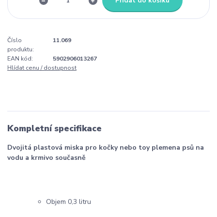
Přidat do košíku
Číslo
11.069
produktu:
EAN kód:
5902906013267
Hlídat cenu / dostupnost
Kompletní specifikace
Dvojitá plastová miska pro kočky nebo toy plemena psů na
vodu a krmivo současně
Objem 0,3 litru