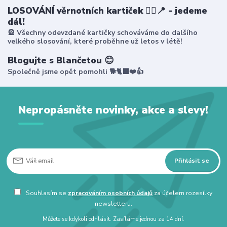
LOSOVÁNÍ věrnotních kartiček 🤸‍♀️📍 - jedeme
dál!
🎡 Všechny odevzdané kartičky schováváme do dalšího
velkého slosování, které proběhne už letos v létě!
Blogujte s Blančetou 😊
Společně jsme opět pomohli 🐕🐈‍⬛❤️👍
Nepropásněte novinky, akce a slevy!
Přihlásit se
Souhlasím se
zpracováním osobních údajů
za účelem rozesílky
newsletteru.
Můžete se kdykoli odhlásit. Zasíláme jednou za 14 dní.