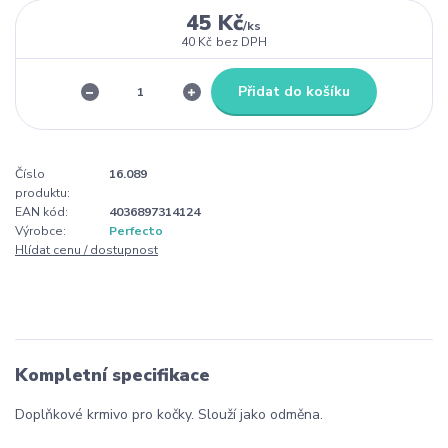
45 Kč
/
ks
40 Kč
bez DPH
Přidat do košíku
Číslo
16.089
produktu:
EAN kód:
4036897314124
Výrobce:
Perfecto
Hlídat cenu / dostupnost
Kompletní specifikace
Doplňkové krmivo pro kočky. Slouží jako odměna.