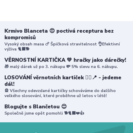
Krmivo Blanceta 😍 poctivá receptura bez
kompromisů
Vysoký obsah masa 🍗 Špičková stravitelnost 👌Efektivní
výživa 🐈‍⬛🐕
VĚRNOSTNÍ KARTIČKA 💚 hračky jako dárečky!
🎁 malý dárek už po 3. nákupu 💸 5% slevu na 6. nákupu.
LOSOVÁNÍ věrnotních kartiček 🤸‍♀️📍 - jedeme
dál!
🎡 Všechny odevzdané kartičky schováváme do dalšího
velkého slosování, které proběhne už letos v létě!
Blogujte s Blančetou 😊
Společně jsme opět pomohli 🐕🐈‍⬛❤️👍