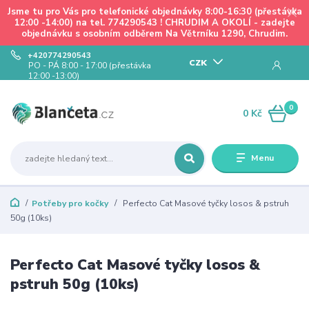
Jsme tu pro Vás pro telefonické objednávky 8:00-16:30 (přestávka
12:00 -14:00) na tel. 774290543 ! CHRUDIM A OKOLÍ - zadejte
objednávku s osobním odběrem Na Větrníku 1290, Chrudim.
+420774290543
CZK
PO - PÁ 8:00 - 17:00 (přestávka
12:00 -13:00)
0
0 Kč
Menu
Potřeby pro kočky
Perfecto Cat Masové tyčky losos & pstruh
50g (10ks)
Perfecto Cat Masové tyčky losos &
pstruh 50g (10ks)