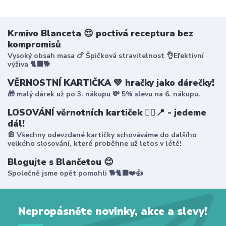
Krmivo Blanceta 😍 poctivá receptura bez
kompromisů
Vysoký obsah masa 🍗 Špičková stravitelnost 👌Efektivní
výživa 🐈‍⬛🐕
VĚRNOSTNÍ KARTIČKA 💚 hračky jako dárečky!
🎁 malý dárek už po 3. nákupu 💸 5% slevu na 6. nákupu.
LOSOVÁNÍ věrnotních kartiček 🤸‍♀️📍 - jedeme
dál!
🎡 Všechny odevzdané kartičky schováváme do dalšího
velkého slosování, které proběhne už letos v létě!
Blogujte s Blančetou 😊
Společně jsme opět pomohli 🐕🐈‍⬛❤️👍
Nepropásněte novinky, akce a slevy!