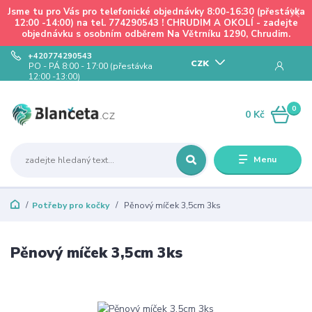
Jsme tu pro Vás pro telefonické objednávky 8:00-16:30 (přestávka
12:00 -14:00) na tel. 774290543 ! CHRUDIM A OKOLÍ - zadejte
objednávku s osobním odběrem Na Větrníku 1290, Chrudim.
+420774290543
CZK
PO - PÁ 8:00 - 17:00 (přestávka
12:00 -13:00)
0
0 Kč
Menu
Potřeby pro kočky
Pěnový míček 3,5cm 3ks
Pěnový míček 3,5cm 3ks