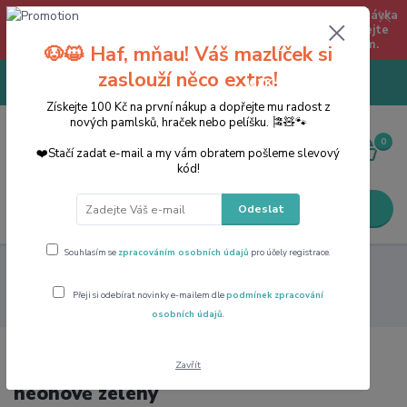
Jsme tu pro Vás pro telefonické objednávky 8:00-16:30 (přestávka
12:00 -14:00) na tel. 774290543 ! CHRUDIM A OKOLÍ - zadejte
objednávku s osobním odběrem Na Větrníku 1290, Chrudim.
🐶😺 Haf, mňau! Váš mazlíček si
zaslouží něco extra!
+420774290543
CZK
PO - PÁ 8:00 - 17:00 (přestávka
12:00 -13:00)
Získejte 100 Kč na první nákup a dopřejte mu radost z
nových pamlsků, hraček nebo pelíšku. 🎏🧸🐾
0
0 Kč
❤️Stačí zadat e-mail a my vám obratem pošleme slevový
kód!
Menu
Odeslat
Souhlasím se
zpracováním osobních údajů
pro účely registrace.
Potřeby pro psy
Obojky, vodítka, postroje, náhubky,
pamlskovníky pro psy
Obojek voděodolný 65cm/25mm neonově
Přeji si odebírat novinky e-mailem dle
podmínek zpracování
zelený
osobních údajů
.
Obojek voděodolný 65cm/25mm
Zavřít
neonově zelený