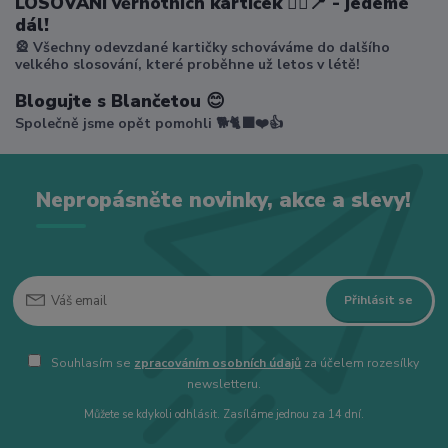
LOSOVÁNÍ věrnotních kartiček 🤸‍♀️📍 - jedeme
dál!
🎡 Všechny odevzdané kartičky schováváme do dalšího
velkého slosování, které proběhne už letos v létě!
Blogujte s Blančetou 😊
Společně jsme opět pomohli 🐕🐈‍⬛❤️👍
Nepropásněte novinky, akce a slevy!
Přihlásit se
Souhlasím se
zpracováním osobních údajů
za účelem rozesílky
newsletteru.
Můžete se kdykoli odhlásit. Zasíláme jednou za 14 dní.