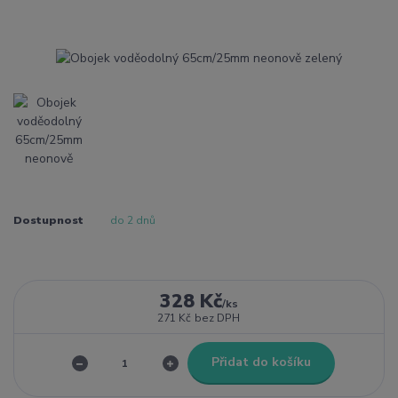
Dostupnost
do 2 dnů
328 Kč
/
ks
271 Kč
bez DPH
Přidat do košíku