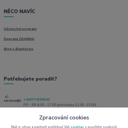
NĚCO NAVÍC
Věrnostní program
Doprava ZDARMA
Blog s Blančetou
Potřebujete poradit?
+420774290543
PO - PÁ 8:00 - 17:00 (přestávka 12:00 -13:00)
Zpracování cookies
obchod@blanceta.cz
Náš e-shop a partneři potřebují Váš
souhlas
s použitím souborů