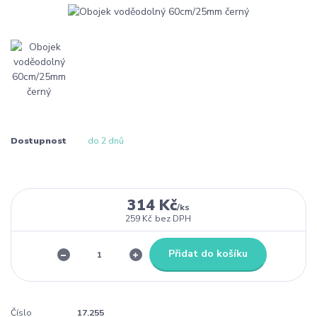
Dostupnost
do 2 dnů
314 Kč
/
ks
259 Kč
bez DPH
Přidat do košíku
Číslo
17.255