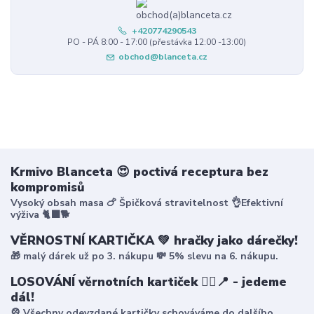
+420774290543
PO - PÁ 8:00 - 17:00 (přestávka 12:00 -13:00)
obchod@blanceta.cz
Krmivo Blanceta 😍 poctivá receptura bez
kompromisů
Vysoký obsah masa 🍗 Špičková stravitelnost 👌Efektivní
výživa 🐈‍⬛🐕
VĚRNOSTNÍ KARTIČKA 💚 hračky jako dárečky!
🎁 malý dárek už po 3. nákupu 💸 5% slevu na 6. nákupu.
LOSOVÁNÍ věrnotních kartiček 🤸‍♀️📍 - jedeme
dál!
🎡 Všechny odevzdané kartičky schováváme do dalšího