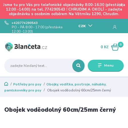
Jsme tu pro Vás pro telefonické objednávky 8:00-16:30 (přestávka
12:00 -14:00) na tel. 774290543 ! CHRUDIM A OKOLÍ - zadejte
objednávku s osobním odběrem Na Větrníku 1290, Chrudim.
+420774290543
CZK
PO - PÁ 8:00 - 17:00 (přestávka
12:00 -13:00)
0
0 Kč
Menu
Potřeby pro psy
Obojky, vodítka, postroje, náhubky,
pamlskovníky pro psy
Obojek voděodolný 60cm/25mm černý
Obojek voděodolný 60cm/25mm černý