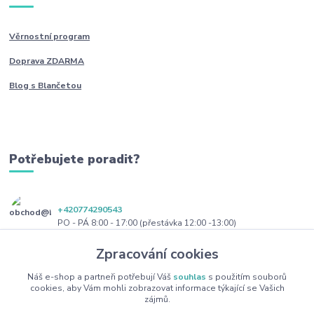
Věrnostní program
Doprava ZDARMA
Blog s Blančetou
Potřebujete poradit?
+420774290543
PO - PÁ 8:00 - 17:00 (přestávka 12:00 -13:00)
Zpracování cookies
obchod@blanceta.cz
Náš e-shop a partneři potřebují Váš
souhlas
s použitím souborů
cookies, aby Vám mohli zobrazovat informace týkající se Vašich
zájmů.