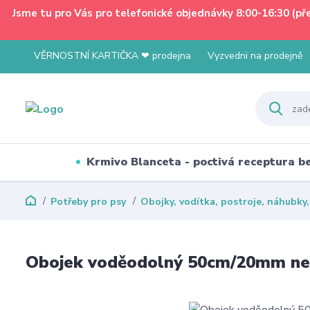
Jsme tu pro Vás pro telefonické objednávky 8:00-16:30 (p
VĚRNOSTNÍ KARTIČKA ❤ prodejna
Vyzvedni na prodejně
Krmivo Blanceta - poctivá receptura 
Potřeby pro psy
Obojky, vodítka, postroje, náhubky
Obojek voděodolný 50cm/20mm ne