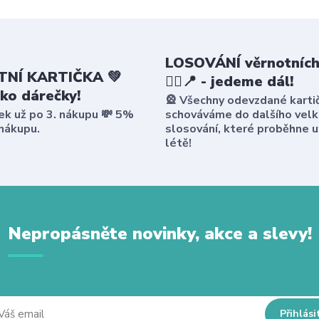
LOSOVÁNÍ věrnotních
NÍ KARTIČKA 💚
🤸‍♀️📍 - jedeme dál!
ako dárečky!
🎡 Všechny odevzdané karti
ek už po 3. nákupu 💸 5%
schováváme do dalšího vel
 nákupu.
slosování, které proběhne u
létě!
Nepropásněte novinky, akce a slevy!
Přihlási