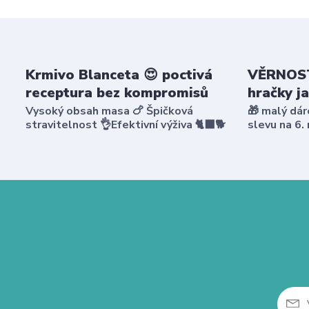
Krmivo Blanceta 😍 poctivá
VĚRNOST
receptura bez kompromisů
hračky j
Vysoký obsah masa 🍗 Špičková
🎁 malý dár
stravitelnost 👌Efektivní výživa 🐈‍⬛🐕
slevu na 6.