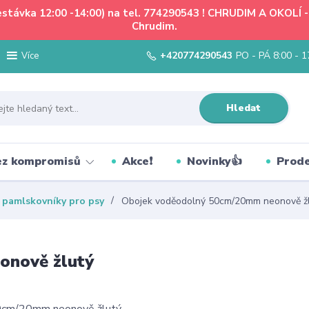
řestávka 12:00 -14:00) na tel. 774290543 ! CHRUDIM A OKOLÍ
Chrudim.
+420774290543
PO - PÁ 8:00 - 1
Více
Hledat
bez kompromisů
Akce❗
Novinky👍
Prode
, pamlskovníky pro psy
Obojek voděodolný 50cm/20mm neonově ž
onově žlutý