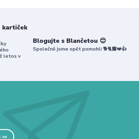
 kartiček
Blogujte s Blančetou 😊
čky
Společně jsme opět pomohli 🐕🐈‍⬛❤️👍
kého
ž letos v
t se