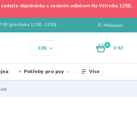
 - zadejte objednávku s osobním odběrem Na Větrníku 1290,
7:00 (přestávka 12:00 -13:00)
Přihlášení
0
0 Kč
CZK
Více
jna
Potřeby pro psy
lutý